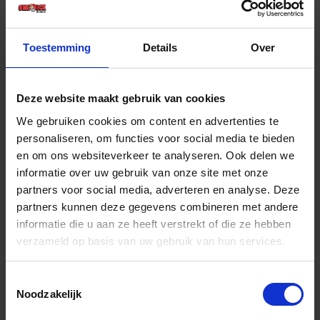
Prijs per 1 Stuk
€ 64,93 incl. BTW
Toestemming
Details
Over
-
+
Stuk
Deze website maakt gebruik van cookies
Bestel nu!
We gebruiken cookies om content en advertenties te
personaliseren, om functies voor social media te bieden
en om ons websiteverkeer te analyseren. Ook delen we
informatie over uw gebruik van onze site met onze
partners voor social media, adverteren en analyse. Deze
partners kunnen deze gegevens combineren met andere
informatie die u aan ze heeft verstrekt of die ze hebben
verzameld op basis van uw gebruik van hun services.
Toestemmingsselectie
Noodzakelijk
HYDRO-THERM Verwarmingslint 230VAC 37M