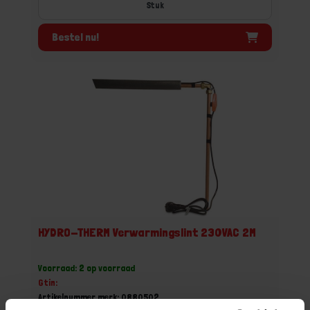
Stuk
Bestel nu!
HYDRO-THERM Verwarmingslint 230VAC 2M
Voorraad: 2 op voorraad
Gtin:
Artikelnummer merk: 0880502