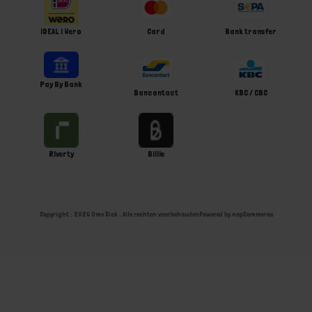
iDEAL | Wero
Card
Bank transfer
Pay By Bank
Bancontact
KBC / CBC
Riverty
Billie
Copyright ; 2026 Ome Dick . Alle rechten voorbehouden
Powered by
nopCommerce