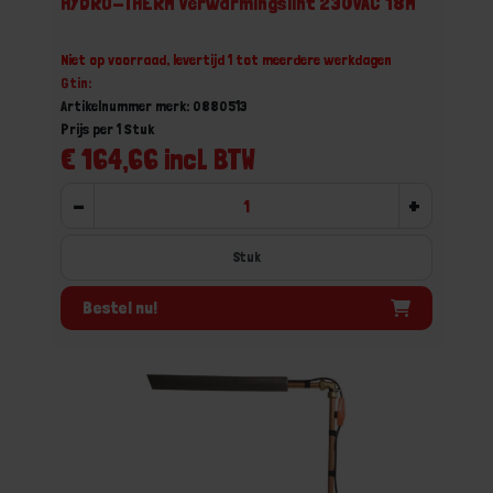
HYDRO-THERM Verwarmingslint 230VAC 18M
Niet op voorraad, levertijd 1 tot meerdere werkdagen
Gtin:
Artikelnummer merk: 0880513
Prijs per 1 Stuk
€ 164,66 incl. BTW
-
+
Stuk
Bestel nu!