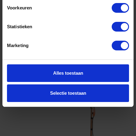
Voorkeuren
Voorraad: 1 op voorraad
Gtin:
Statistieken
Artikelnummer merk: 0880516
Prijs per 1 Stuk
€ 281,02 incl. BTW
Marketing
-
+
Stuk
Alles toestaan
Bestel nu!
Selectie toestaan