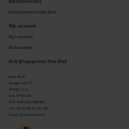
Klantenservice
Klantenservice Ome Dick
Mijn account
Mijn account
Winkelwagen
Bedrijfsgegevens Ome Dick
Ome Dick
Hoogstraat 11
5469EL Erp
KvK: 17140625
BTW: NL810287985B01
Tel: +31 (0) 85 20 20 913
Email: info@omedick.nl