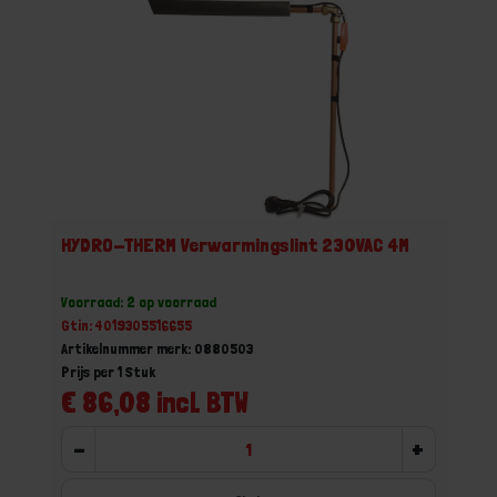
HYDRO-THERM Verwarmingslint 230VAC 4M
Voorraad: 2 op voorraad
Gtin: 4019305516655
Artikelnummer merk: 0880503
Prijs per 1 Stuk
€ 86,08 incl. BTW
-
+