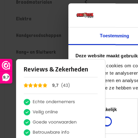
Draadmaterialen
Elektra
Handgereedschappen
Toestemming
Hang- en Sluitwerk
Deze website maakt gebruik
We gebruiken cookies om cont
Huishoudelijk
websiteverkeer te analyseren
9,7
media, adverteren en analys
IJzerwaren
verstrekt of die ze hebben v
Infrastructuur
Toestemmingsselectie
Noodzakelijk
Installatietechniek
Keuken artikelen