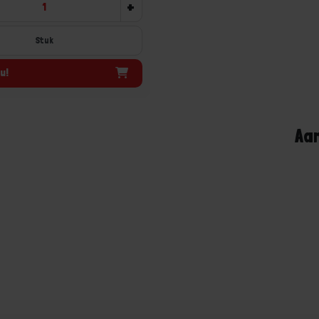
+
Stuk
u!
Aa