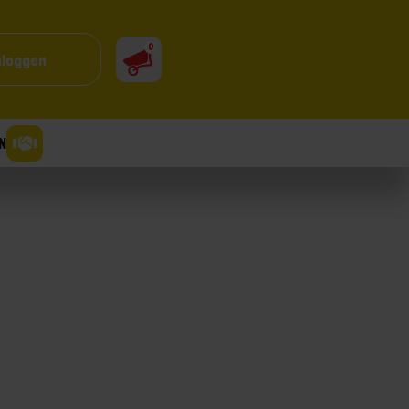
0
nloggen
N