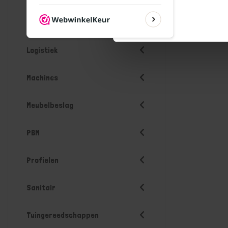
Lastechniek
Logistiek
Machines
Meubelbeslag
PBM
Profielen
Sanitair
Tuingereedschappen