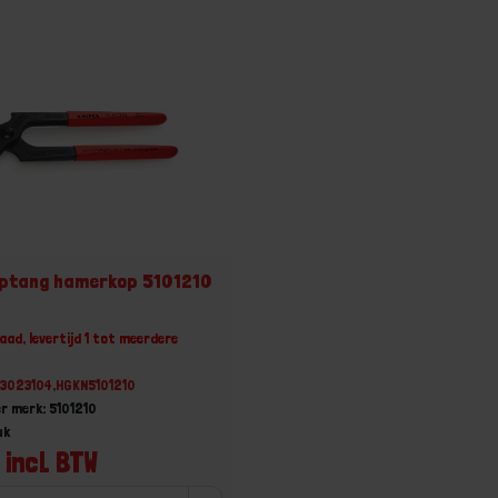
jptang hamerkop 5101210
aad, levertijd 1 tot meerdere
73023104,HGKN5101210
r merk: 5101210
uk
 incl. BTW