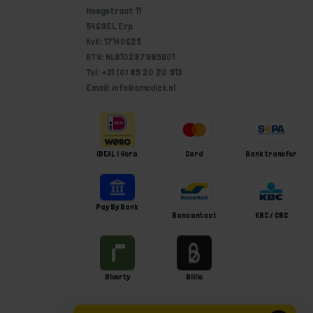
Hoogstraat 11
5469EL Erp
KvK: 17140625
BTW: NL810287985B01
Tel: +31 (0) 85 20 20 913
Email: info@omedick.nl
iDEAL | Wero
Card
Bank transfer
Pay By Bank
Bancontact
KBC / CBC
Riverty
Billie