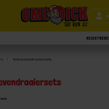
I
REGISTRERE
rs
Schroevendraaiersets
evendraaiersets
rsets