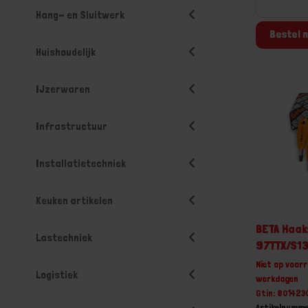
Hang- en Sluitwerk
Bestel n
Huishoudelijk
IJzerwaren
Infrastructuur
Installatietechniek
Keuken artikelen
BETA Haak
Lastechniek
97TTX/S13
Niet op voorr
Logistiek
werkdagen
Gtin: 80142
Artikelnumm