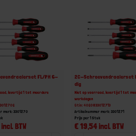
evendraaierset FL/PH 6-
2C-Schroevendraaierset 
dlg
aad, levertijd 1 tot meerdere
Niet op voorraad, levertijd 1 tot me
werkdagen
33012706
Gtin: 4060833012713
r merk: 3301270
Artikelnummer merk: 3301271
uk
Prijs per 1 Stuk
 incl. BTW
€ 19,54 incl. BTW