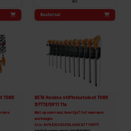
Set
Bestel nu!
et TORX
BETA Haakse stiftsleutelset TORX
97TTX/SP11 11x
erdere
Niet op voorraad, levertijd 1 tot meerdere
werkdagen
Gtin: 8014230050256,HGBE97TTXSP11
Artikelnummer merk: 000970840