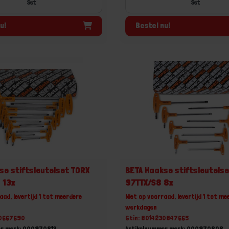
Set
Set
u!
Bestel nu!
se stiftsleutelset TORX
BETA Haakse stiftsleutels
 13x
97TTX/S8 8x
aad, levertijd 1 tot meerdere
Niet op voorraad, levertijd 1 tot me
werkdagen
30667690
Gtin: 8014230847665
er merk: 000970813
Artikelnummer merk: 000970808