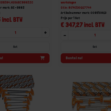
51839284,HGSABE9882ZC
werkdagen
er merk: BE-9882
Gtin: 8014230667744
t
Artikelnummer merk: 009510863
 incl. BTW
Prijs per 1 Set
€ 347,27 incl. BTW
+
-
Set
Set
u!
Bestel nu!