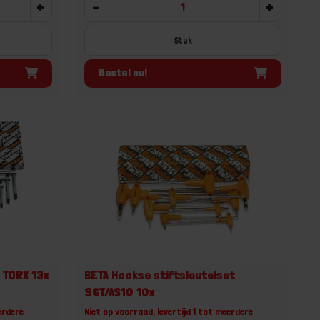
+
-
+
Stuk
Bestel nu!
 TORX 13x
BETA Haakse stiftsleutelset
96T/AS10 10x
erdere
Niet op voorraad, levertijd 1 tot meerdere