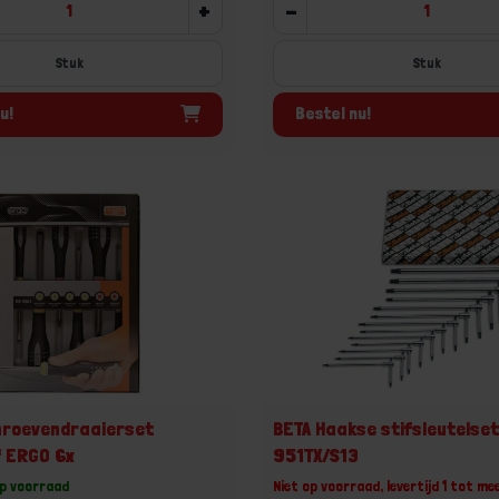
+
-
Stuk
Stuk
u!
Bestel nu!
hroevendraaierset
BETA Haakse stifsleutelset
f ERGO 6x
951TX/S13
op voorraad
Niet op voorraad, levertijd 1 tot me