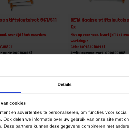
se stiftsleutelset 96T/S11
BETA Haakse stiftsleutels
6x
aad, levertijd 1 tot meerdere
Niet op voorraad, levertijd 1 tot me
werkdagen
30135267
Gtin: 8014230199481
er merk: 000960951
Artikelnummer merk: 000960952
t
Prijs per 1 Set
2 incl. BTW
€ 74,54 incl. BTW
+
-
Details
Set
Set
 van cookies
u!
Bestel nu!
ent en advertenties te personaliseren, om functies voor social
. Ook delen we informatie over uw gebruik van onze site met on
e. Deze partners kunnen deze gegevens combineren met andere i