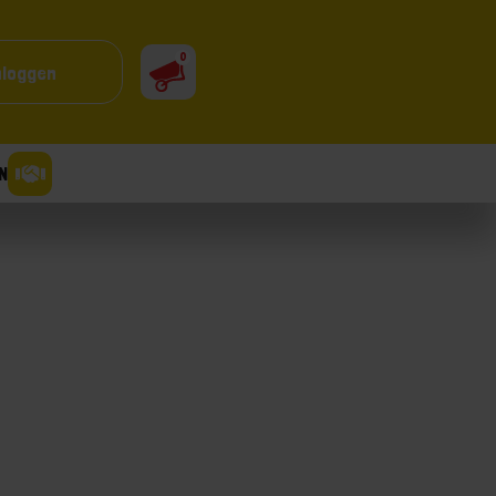
0
nloggen
N