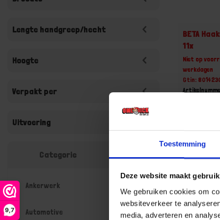
Lengte handgreep/hecht
BETA Haak
11x
Niet op voorr
Hoogte
werkdagen
Gtin: 80142
Artikelnumm
Verpakt per
Prijs per 1 Se
€ 155,4
Uitvoering
-
Toestemming
Categorie
Deze website maakt gebruik
Bestel n
Ankerwerk
We gebruiken cookies om cont
websiteverkeer te analyseren
9,7
Automotive
media, adverteren en analys