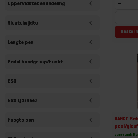
-
Oppervlaktebehandeling
Sleutelwijdte
Bestel n
Lengte pen
Model handgreep/hecht
ESD
ESD (ja/nee)
BAHCO Sc
Hoogte pen
pozi/gleu
Voorraad: 3 