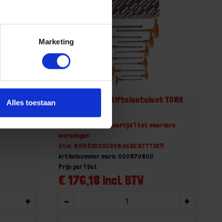
Marketing
et kracht
BETA Haakse stiftsleutelset TORX
Alles toestaan
8 2,5-
97TTX/S11 11x
erdere
Niet op voorraad, levertijd 1 tot meerdere
werkdagen
Gtin: 8014230050249,HGBE97TTXS11
Artikelnummer merk: 000970800
Prijs per 1 Set
€ 176,18 incl. BTW
+
-
+