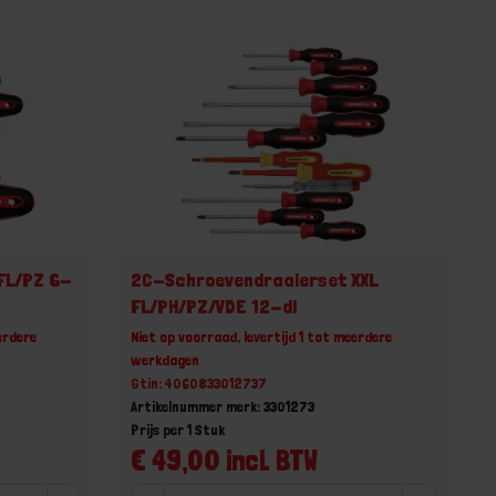
FL/PZ 6-
2C-Schroevendraaierset XXL
FL/PH/PZ/VDE 12-dl
erdere
Niet op voorraad, levertijd 1 tot meerdere
werkdagen
Gtin: 4060833012737
Artikelnummer merk: 3301273
Prijs per 1 Stuk
€ 49,00 incl. BTW