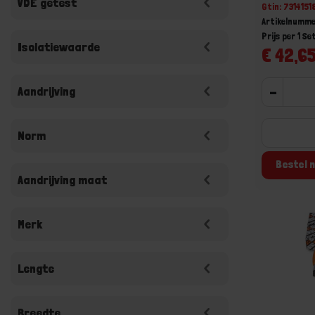
VDE getest
Gtin: 73141
Artikelnumm
Prijs per 1 Se
Isolatiewaarde
€ 42,65
Aandrijving
-
Norm
Bestel n
Aandrijving maat
Merk
Lengte
Breedte