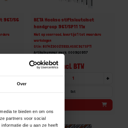
et 96T/S6
BETA Haakse stiftsleutelset
handgreep 96T/SP11 11x
erdere
Niet op voorraad, levertijd 1 tot meerdere
werkdagen
Gtin: 8014230025933,HGBE96TSP11
Artikelnummer merk: 000960957
Prijs per 1 Set
€ 193,54 incl. BTW
+
-
+
Over
Set
Bestel nu!
 media te bieden en om ons
ze partners voor social
nformatie die u aan ze heeft