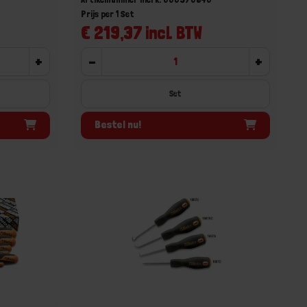
Prijs per 1 Set
€ 219,37 incl. BTW
+
-
+
Set
Bestel nu!