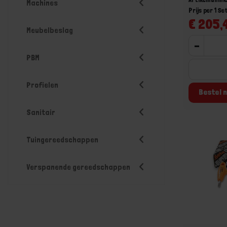
Machines
Prijs per 1 Se
€ 205,4
Meubelbeslag
-
PBM
Profielen
Bestel n
Sanitair
Tuingereedschappen
Verspanende gereedschappen