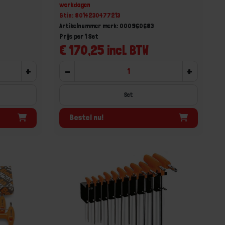
werkdagen
Gtin: 8014230477213
Artikelnummer merk: 000960683
Prijs per 1 Set
€ 170,25 incl. BTW
+
-
+
Set
Bestel nu!