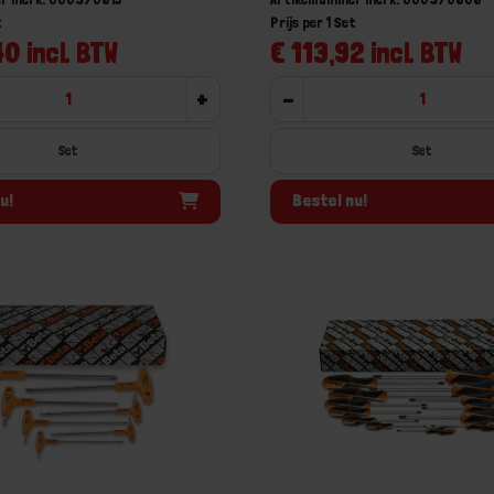
t
Prijs per 1 Set
0 incl. BTW
€ 113,92 incl. BTW
+
-
Set
Set
u!
Bestel nu!