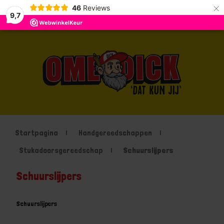
×
46
Reviews
9,7
Startpagina
Handgereedschappen
Stukadoorsgereedschap
Schuurslijpers
Schuurslijpers
Schuurslijpers