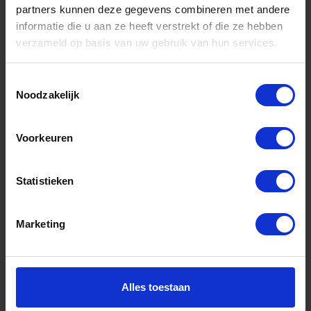
partners kunnen deze gegevens combineren met andere
informatie die u aan ze heeft verstrekt of die ze hebben
Informatie
verzameld op basis van uw gebruik van hun services.
Sitemap
Algemene voorwaarden Ome Dick
Toestemmingsselectie
Noodzakelijk
Over Ome Dick
Klachtenregeling Ome Dick
Voorkeuren
Retouren & Garantie Ome Dick
Statistieken
Privacyverklaring Ome Dick
Contact
Marketing
Klantenservice
Klantenservice Ome Dick
Alles toestaan
Mijn account