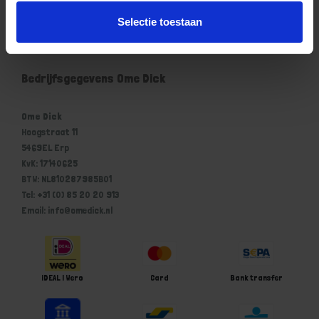
Mijn account
Selectie toestaan
Winkelwagen
Bedrijfsgegevens Ome Dick
Ome Dick
Hoogstraat 11
5469EL Erp
KvK: 17140625
BTW: NL810287985B01
Tel: +31 (0) 85 20 20 913
Email: info@omedick.nl
iDEAL | Wero
Card
Bank transfer