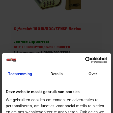
Cijferslot 180IB/50C/EFNSP Marine
Voorraad: 6 op voorraad
Gtin: 4003318321160,BBAB180IB50CEFN
Artikelnummer merk: 180IB/50C/EFNSP
Prijs per 1 Stuk
€ 49,34 incl. BTW
Toestemming
Details
Over
-
+
Deze website maakt gebruik van cookies
Bestel nu!
We gebruiken cookies om content en advertenties te
personaliseren, om functies voor social media te bieden
en om ons websiteverkeer te analyseren. Ook delen we