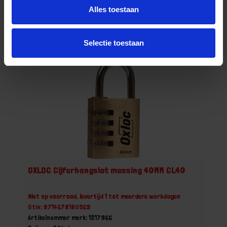
Alles toestaan
Bestel nu!
Selectie toestaan
OXLOC Cijferhangslot messing 40MM CL40
Niet op voorraad, levertijd 1 tot meerdere werkdagen
Gtin: 8714678180569
Artikelnummer merk: 1217966