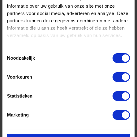
informatie over uw gebruik van onze site met onze
partners voor social media, adverteren en analyse. Deze
partners kunnen deze gegevens combineren met andere
informatie die u aan ze heeft verstrekt of die ze hebben
verzameld op basis van uw gebruik van hun services.
Toestemmingsselectie
Noodzakelijk
Cijferhangslot 160/40C
Voorkeuren
Voorraad: 6 op voorraad
Gtin: 4003318350139,BBAB16040
Statistieken
Artikelnummer merk: H160/40 C
Prijs per 1 Stuk
€ 47,14 incl. BTW
Marketing
-
+