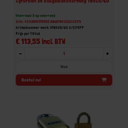
Cijferslot en beugelbescherming 190CS/60
Voorraad: 3 op voorraad
Gtin: 4003318515552,BBAB190CS60CEFS
Artikelnummer merk: H190CS/60 C/EFSPP
Prijs per 1 Stuk
€ 113,55 incl. BTW
-
+
Stuk
Bestel nu!