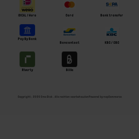
iDEAL | Wero
Card
Bank transfer
Pay By Bank
Bancontact
KBC / CBC
Riverty
Billie
Copyright ; 2026 Ome Dick . Alle rechten voorbehouden
Powered by
nopCommerce