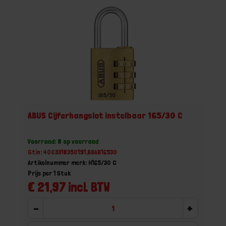
ABUS Cijferhangslot instelbaar 165/30 C
Voorraad: 8 op voorraad
Gtin: 4003318350191,BBAB16530
Artikelnummer merk: H165/30 C
Prijs per 1 Stuk
€ 21,97 incl. BTW
-
+