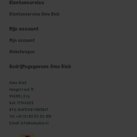
Klantenservice
Klantenservice Ome Dick
Mijn account
Mijn account
Winkelwagen
Bedrijfsgegevens Ome Dick
Ome Dick
Hoogstraat 11
5469EL Erp
KvK: 17140625
BTW: NL810287985B01
Tel: +31 (0) 85 20 20 913
Email: info@omedick.nl