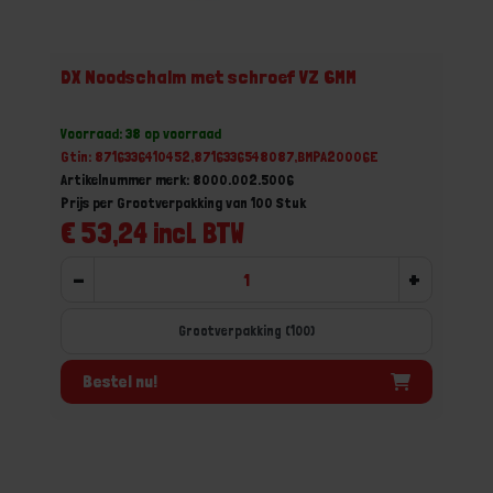
DX Noodschalm met schroef VZ 6MM
Voorraad: 38 op voorraad
Gtin: 8716336410452,8716336548087,BMPA20006E
Artikelnummer merk: 8000.002.5006
Prijs per Grootverpakking van 100 Stuk
€ 53,24 incl. BTW
-
+
Grootverpakking (100)
Bestel nu!