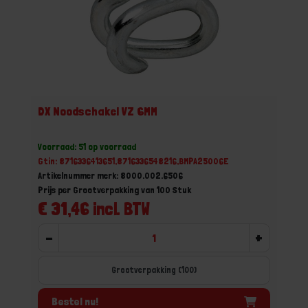
DX Noodschakel VZ 6MM
Voorraad: 51 op voorraad
Gtin: 8716336413651,8716336548216,BMPA25006E
Artikelnummer merk: 8000.002.6506
Prijs per Grootverpakking van 100 Stuk
€ 31,46 incl. BTW
-
+
Grootverpakking (100)
Bestel nu!