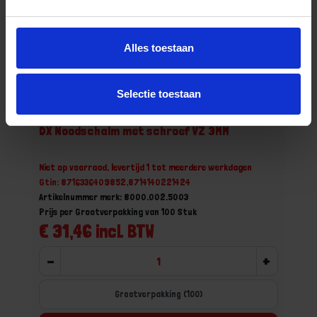
Alles toestaan
Selectie toestaan
DX Noodschalm met schroef VZ 3MM
Niet op voorraad, levertijd 1 tot meerdere werkdagen
Gtin: 8716336409852,8714140221424
Artikelnummer merk: 8000.002.5003
Prijs per Grootverpakking van 100 Stuk
€ 31,46 incl. BTW
-
+
Grootverpakking (100)