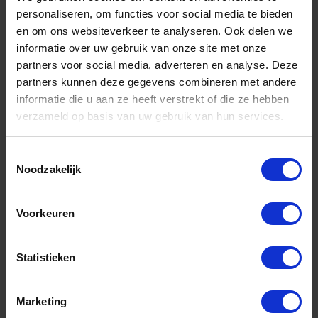
personaliseren, om functies voor social media te bieden
en om ons websiteverkeer te analyseren. Ook delen we
informatie over uw gebruik van onze site met onze
DX Noodschalm met schroef VZ 12MM
partners voor social media, adverteren en analyse. Deze
partners kunnen deze gegevens combineren met andere
Voorraad: 111 op voorraad
informatie die u aan ze heeft verstrekt of die ze hebben
Gtin: 8716336560294,8716336560300,BMPA20012E
verzameld op basis van uw gebruik van hun services.
Artikelnummer merk: 8000.002.5012
Prijs per Grootverpakking van 15 Stuk
€ 41,56 incl. BTW
Toestemmingsselectie
Noodzakelijk
-
+
Voorkeuren
Grootverpakking (15)
Bestel nu!
Statistieken
Marketing