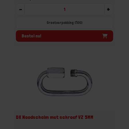
-
+
Grootverpakking (100)
Bestel nu!
DX Noodschalm met schroef VZ 5MM