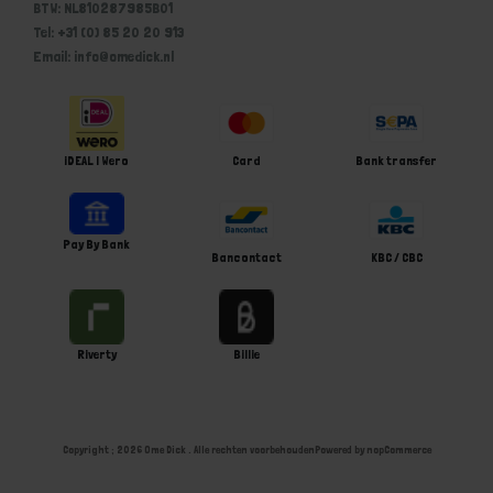
BTW: NL810287985B01
Tel: +31 (0) 85 20 20 913
Email: info@omedick.nl
iDEAL | Wero
Card
Bank transfer
Pay By Bank
Bancontact
KBC / CBC
Riverty
Billie
Copyright ; 2026 Ome Dick . Alle rechten voorbehouden
Powered by
nopCommerce