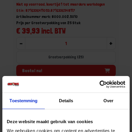
Niet op voorraad, levertijd 1 tot meerdere werkdagen
Gtin: 8716336411053,8716336548117
Artikelnummer merk: 8000.002.5010
Prijs per Grootverpakking van 25 Stuk
€ 39,93 incl. BTW
-
+
Grootverpakking (25)
Bestel nu!
Toestemming
Details
Over
Deze website maakt gebruik van cookies
We gebruiken cookies om content en advertenties te