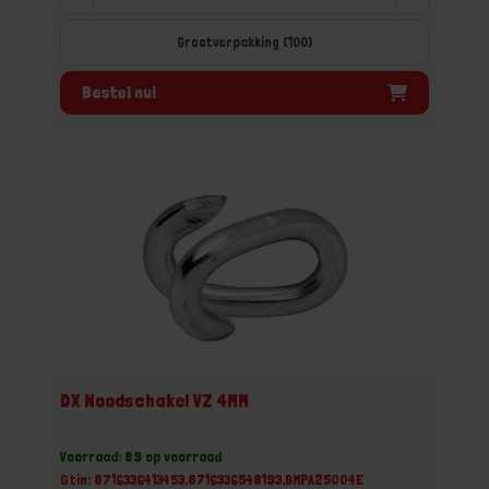
Grootverpakking (100)
Bestel nu!
DX Noodschakel VZ 4MM
Voorraad: 89 op voorraad
Gtin: 8716336413453,8716336548193,BMPA25004E