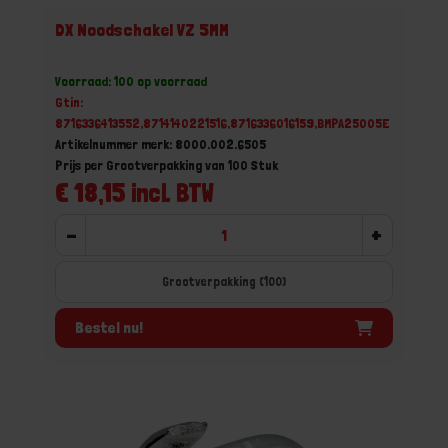
DX Noodschakel VZ 5MM
Voorraad: 100 op voorraad
Gtin:
8716336413552,8714140221516,8716336016159,BMPA25005E
Artikelnummer merk: 8000.002.6505
Prijs per Grootverpakking van 100 Stuk
€ 18,15 incl. BTW
-
+
Grootverpakking (100)
Bestel nu!