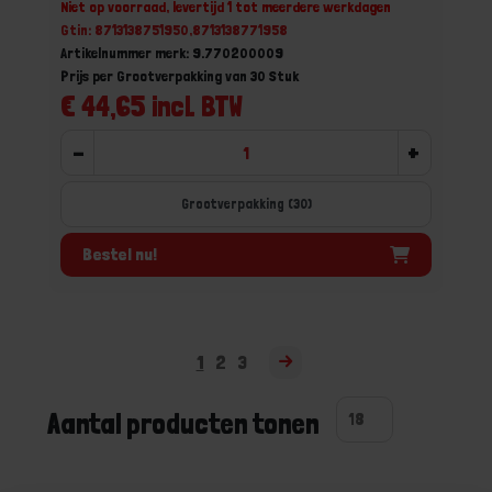
Niet op voorraad, levertijd 1 tot meerdere werkdagen
Gtin: 8713138751950,8713138771958
Artikelnummer merk: 9.770200009
Prijs per Grootverpakking van 30 Stuk
€ 44,65 incl. BTW
-
+
Grootverpakking (30)
Bestel nu!
1
2
3
Aantal producten tonen