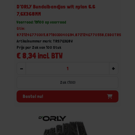
D'ORLY Bundelbandjes wit nylon 6.6
7,6X368MM
Voorraad: 19100 op voorraad
Gtin:
8721246770305,8719033040694,8721246770558,EBDOTRS76400W
Artikelnummer merk: TRS76368W
Prijs per Zak van 100 Stuk
€ 8,34 incl. BTW
-
+
Zak (100)
Bestel nu!