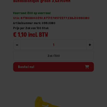
Bundelbandjes groen 3,6X140MM
Voorraad: 200 op voorraad
Gtin: 8719033040250,8717278572277,EBBJC0990380
Artikelnummer merk: 099.0380
Prijs per Zak van 100 Stuk
€ 1,10 incl. BTW
-
+
Zak (100)
Bestel nu!