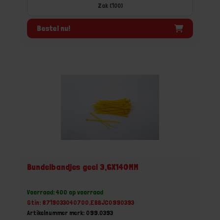
Zak (100)
Bestel nu!
Bundelbandjes geel 3,6X140MM
Voorraad: 400 op voorraad
Gtin: 8719033040700,EBBJC0990393
Artikelnummer merk: 099.0393