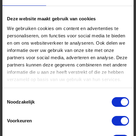
Deze website maakt gebruik van cookies
We gebruiken cookies om content en advertenties te
personaliseren, om functies voor social media te bieden
en om ons websiteverkeer te analyseren. Ook delen we
informatie over uw gebruik van onze site met onze
partners voor social media, adverteren en analyse. Deze
partners kunnen deze gegevens combineren met andere
informatie die u aan ze heeft verstrekt of die ze hebben
D'ORLY Bundelbandjes wit nylon 6.6
verzameld op basis van uw gebruik van hun services.
2,5X100MM
Voorraad: 47400 op voorraad
Toestemmingsselectie
Gtin: 8721246770282,EBDOTRS25100W
Noodzakelijk
Artikelnummer merk: TRS25100W
Prijs per Zak van 100 Stuk
€ 0,52 incl. BTW
Voorkeuren
-
+