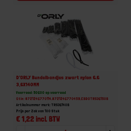
D'ORLY Bundelbandjes zwart nylon 6.6
3,6X140MM
Voorraad: 50600 op voorraad
Gtin: 8721246770114,8721246770459,EBDOTRS36150B
Artikelnummer merk: TRS36140B
Prijs per Zak van 100 Stuk
€ 1,22 incl. BTW