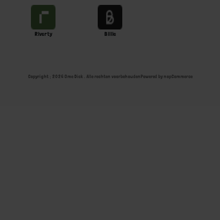
Riverty
Billie
Copyright ; 2026 Ome Dick . Alle rechten voorbehouden
Powered by
nopCommerce