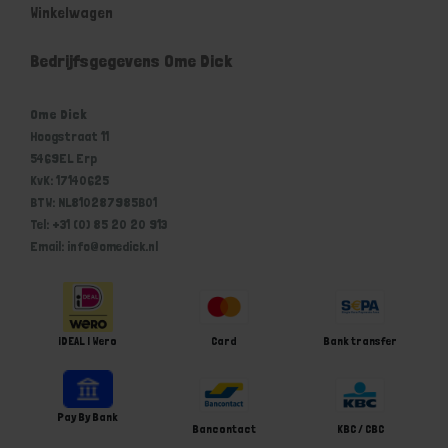
Winkelwagen
Bedrijfsgegevens Ome Dick
Ome Dick
Hoogstraat 11
5469EL Erp
KvK: 17140625
BTW: NL810287985B01
Tel: +31 (0) 85 20 20 913
Email: info@omedick.nl
iDEAL | Wero
Card
Bank transfer
Pay By Bank
Bancontact
KBC / CBC