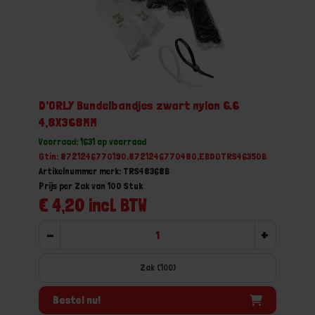
D'ORLY Bundelbandjes zwart nylon 6.6
4,8X368MM
Voorraad: 1631 op voorraad
Gtin: 8721246770190,8721246770480,EBDOTRS46350B
Artikelnummer merk: TRS48368B
Prijs per Zak van 100 Stuk
€ 4,20 incl. BTW
-
+
Zak (100)
Bestel nu!