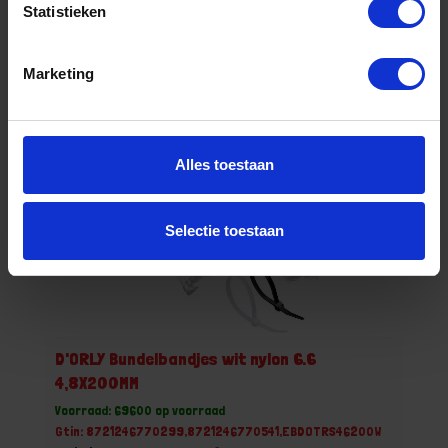
Statistieken
Zak (100)
Marketing
Bestel nu!
Alles toestaan
Selectie toestaan
D'ORLY Bundelbandjes wit nylon 6.6
4,8X200MM
Voorraad: 69600 op voorraad
Gtin: 8721246770299,8721246770541,EBDOTRS46200W