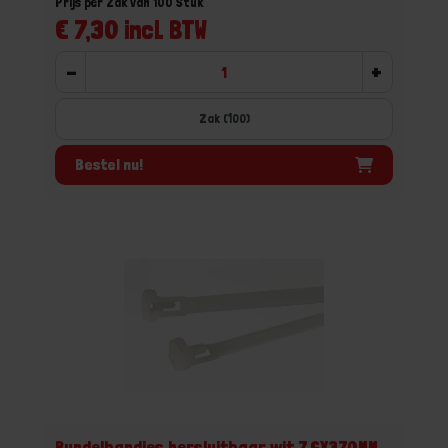
Prijs per Zak van 100 Stuk
€ 7,30 incl. BTW
-
+
Zak (100)
Bestel nu!
Bundelbandjes hersluitbaar wit 7,6X370MM