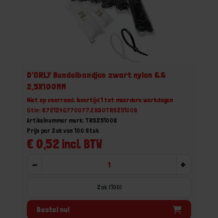
D'ORLY Bundelbandjes zwart nylon 6.6
2,5X100MM
Niet op voorraad, levertijd 1 tot meerdere werkdagen
Gtin: 8721246770077,EBDOTRS25100B
Artikelnummer merk: TRS25100B
Prijs per Zak van 100 Stuk
€ 0,52 incl. BTW
-
+
Zak (100)
Bestel nu!