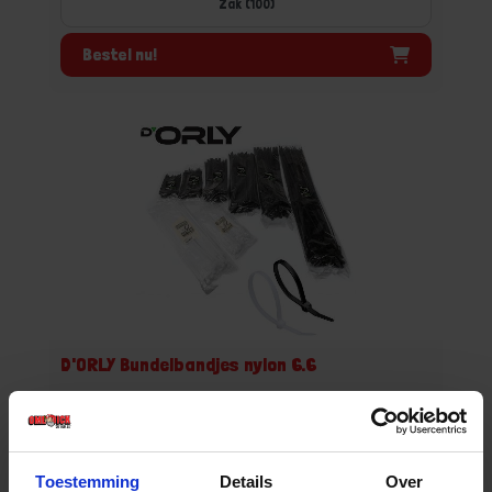
Zak (100)
Bestel nu!
D'ORLY Bundelbandjes nylon 6.6
Niet op voorraad, levertijd 1 tot meerdere werkdagen
Varianten weergeven (13)
Toestemming
Details
Over