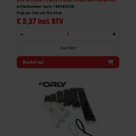
Gtin: 8721246770169,8721246770466,EBDOTRS46200B
Artikelnummer merk: TRS48200B
Prijs per Zak van 100 Stuk
€ 2,37 incl. BTW
-
+
Zak (100)
Bestel nu!