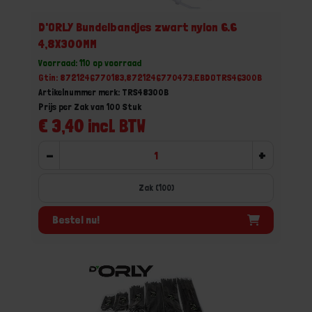
D'ORLY Bundelbandjes zwart nylon 6.6
4,8X300MM
Voorraad: 110 op voorraad
Gtin: 8721246770183,8721246770473,EBDOTRS46300B
Artikelnummer merk: TRS48300B
Prijs per Zak van 100 Stuk
€ 3,40 incl. BTW
-
+
Zak (100)
Bestel nu!