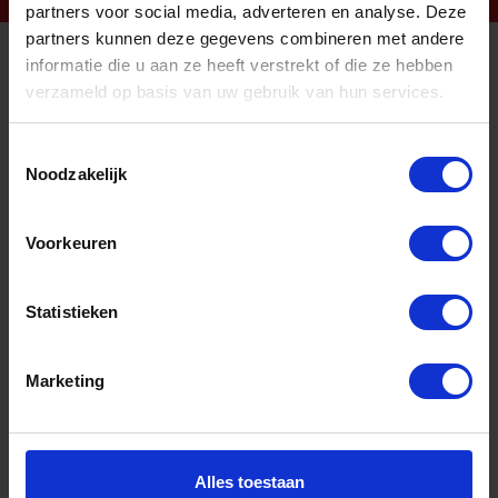
partners voor social media, adverteren en analyse. Deze
partners kunnen deze gegevens combineren met andere
informatie die u aan ze heeft verstrekt of die ze hebben
Informatie
verzameld op basis van uw gebruik van hun services.
Sitemap
Toestemmingsselectie
Algemene voorwaarden Ome Dick
Noodzakelijk
Over Ome Dick
Voorkeuren
Klachtenregeling Ome Dick
Retouren & Garantie Ome Dick
Statistieken
Privacyverklaring Ome Dick
Contact
Marketing
Klantenservice
Klantenservice Ome Dick
Alles toestaan