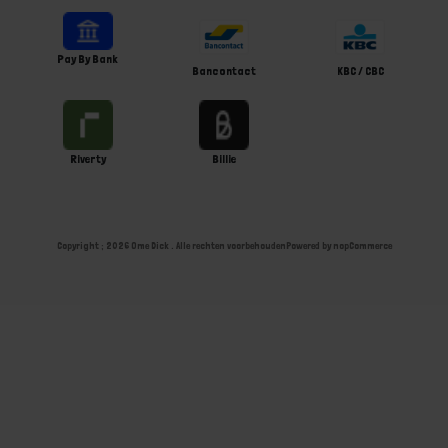
Pay By Bank
Bancontact
KBC / CBC
Riverty
Billie
Copyright ; 2026 Ome Dick . Alle rechten voorbehouden
Powered by
nopCommerce