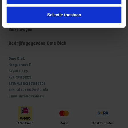
Mijn account
Selectie toestaan
Mijn account
Winkelwagen
Bedrijfsgegevens Ome Dick
Ome Dick
Hoogstraat 11
5469EL Erp
KvK: 17140625
BTW: NL810287985B01
Tel: +31 (0) 85 20 20 913
Email: info@omedick.nl
iDEAL | Wero
Card
Bank transfer