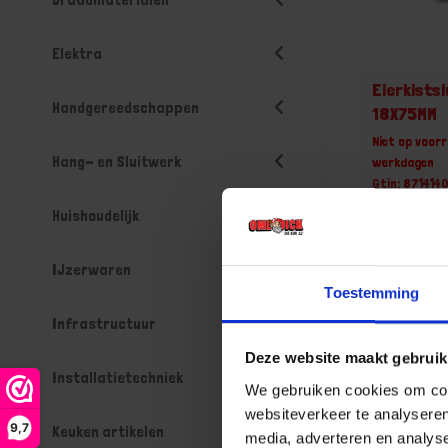
Elektra
Eierkistsl
Handgereedschappen
18X75MM
Niet op voorr
Hang- en Sluitwerk
werkdagen
Gtin: 871414
Artikelnumme
Huishoudelijk
Prijs per Gr
€ 20,57
IJzerwaren
-
Toestemming
Infrastructuur
Deze website maakt gebruik
Installatietechniek
Bestel n
We gebruiken cookies om cont
websiteverkeer te analyseren
9,7
Keuken artikelen
media, adverteren en analys