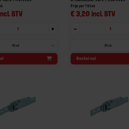
uk
Prijs per 1 Stuk
incl. BTW
€ 3,20 incl. BTW
+
-
u!
Bestel nu!