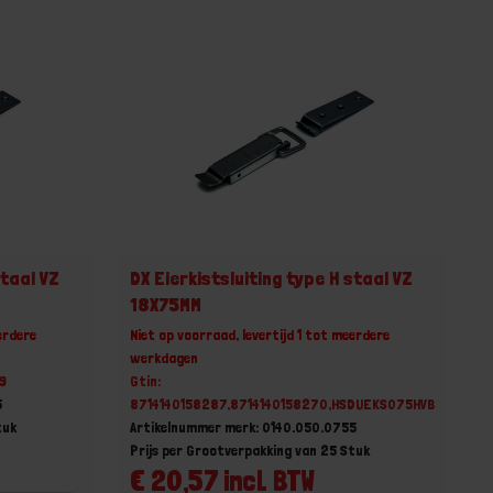
staal VZ
DX Eierkistsluiting type H staal VZ
18X75MM
erdere
Niet op voorraad, levertijd 1 tot meerdere
werkdagen
9
Gtin:
5
8714140158287,8714140158270,HSDUEKS075HVB
tuk
Artikelnummer merk: 0140.050.0755
Prijs per Grootverpakking van 25 Stuk
€ 20,57 incl. BTW