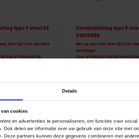
uiting type V staal VZ
Eierkistsluiting type V sta
25X105MM
aad, levertijd 1 tot meerdere
Niet op voorraad, levertijd 1 tot me
werkdagen
0164769,8714140164752
Gtin: 8714140164790,871414016478
r merk: 0140.051.0755
Artikelnummer merk: 0140.051.1055
ootverpakking van 25 Stuk
Prijs per Grootverpakking van 25 S
 incl. BTW
€ 33,58 incl. BTW
+
-
Details
Grootverpakking (25)
Grootverpakking (25)
 van cookies
u!
Bestel nu!
ent en advertenties te personaliseren, om functies voor social
. Ook delen we informatie over uw gebruik van onze site met on
e. Deze partners kunnen deze gegevens combineren met andere i