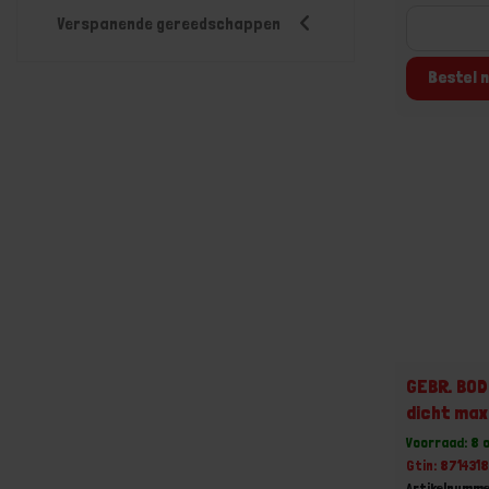
Verspanende gereedschappen
Bestel n
GEBR. BO
dicht ma
Voorraad: 8 
Gtin: 871431
Artikelnumme