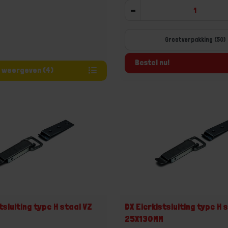
-
Grootverpakking (50)
Bestel nu!
Varianten weergeven (4)
tsluiting type H staal VZ
DX Eierkistsluiting type H 
M
25X130MM