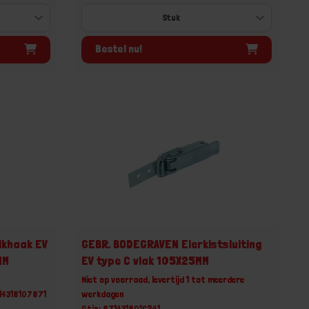
Bestel nu!
lkhaak EV
GEBR. BODEGRAVEN Eierkistsluiting
MM
EV type C vlak 105X25MM
Niet op voorraad, levertijd 1 tot meerdere
14318107871
werkdagen
Gtin: 8714318016241