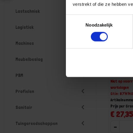
verstrekt of die ze hebben v
Lastechniek
Toestemmingsselectie
Noodzakelijk
Logistiek
Machines
Meubelbeslag
Eierkistsl
30X130M
PBM
Niet op voorr
werkdagen
Profielen
Gtin: 871414
Artikelnumme
Prijs per Gro
Sanitair
€ 27,35
Tuingereedschappen
-