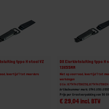
tsluiting type H staal VZ
DX Eierkistsluiting type H 
13X55MM
aad, levertijd 1 tot meerdere
Niet op voorraad, levertijd 1 tot me
werkdagen
Gtin: 8714140158256,871414015824
Artikelnummer merk: 0140.050.055
Prijs per Grootverpakking van 50 S
€ 29,04 incl. BTW