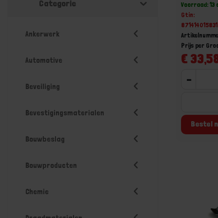
Categorie
Voorraad: 13
Gtin:
87141401583
Ankerwerk
Artikelnumme
Prijs per Gr
€ 33,58
Automotive
-
Beveiliging
Bevestigingsmaterialen
Bestel n
Bouwbeslag
Bouwproducten
Chemie
Draadmaterialen