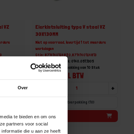
al VZ
Eierkistsluiting type V staal VZ
30X130MM
erdere
Niet op voorraad, levertijd 1 tot meerdere
werkdagen
3
Gtin: 8714140164820,8714140164813
Artikelnummer merk: 0140.051.1305
tuk
Prijs per Grootverpakking van 10 Stuk
€ 25,17 incl. BTW
+
-
+
Over
Grootverpakking (10)
Bestel nu!
 media te bieden en om ons
ze partners voor social
nformatie die u aan ze heeft