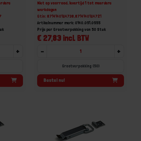
erdere
Niet op voorraad, levertijd 1 tot meerdere
werkdagen
7
Gtin: 8714140164738,8714140164721
Artikelnummer merk: 0140.051.0555
tuk
Prijs per Grootverpakking van 50 Stuk
€ 27,83 incl. BTW
+
-
+
Grootverpakking (50)
Bestel nu!