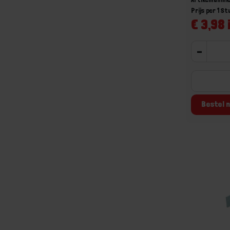
Prijs per 1 St
€ 3,98 
-
Bestel n