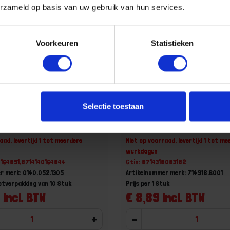
erzameld op basis van uw gebruik van hun services.
Voorkeuren
Statistieken
Selectie toestaan
uiting type V VZ +slothaak
GEBR. BODEGRAVEN Deurba
M
EPZ dicht max 55X75MM 4
aad, levertijd 1 tot meerdere
Niet op voorraad, levertijd 1 tot me
werkdagen
0164851,8714140164844
Gtin: 8714318083182
r merk: 0140.052.1305
Artikelnummer merk: 714918.B001
otverpakking van 10 Stuk
Prijs per 1 Stuk
 incl. BTW
€ 8,89 incl. BTW
+
-