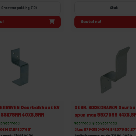
Grootverpakking (10)
u!
Bestel nu!
DEGRAVEN Deurbalkhaak EV
GEBR. BODEGRAVEN Deurba
x 55X75MM 40X5,5MM
open max 55X75MM 44X5,5
op voorraad
Voorraad: 6 op voorraad
8043421,BMBO71491
Gtin: 8714318043414,BMBO71490,87
r merk: 71491.0020
Artikelnummer merk: 71490.0020