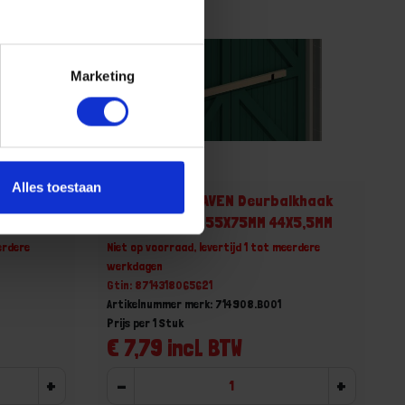
Marketing
Alles toestaan
lkhaak
GEBR. BODEGRAVEN Deurbalkhaak
0X5,5MM
EPZ open max 55X75MM 44X5,5MM
erdere
Niet op voorraad, levertijd 1 tot meerdere
werkdagen
Gtin: 8714318065621
Artikelnummer merk: 714908.B001
Prijs per 1 Stuk
€ 7,79 incl. BTW
+
-
+