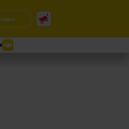
0
nloggen
N