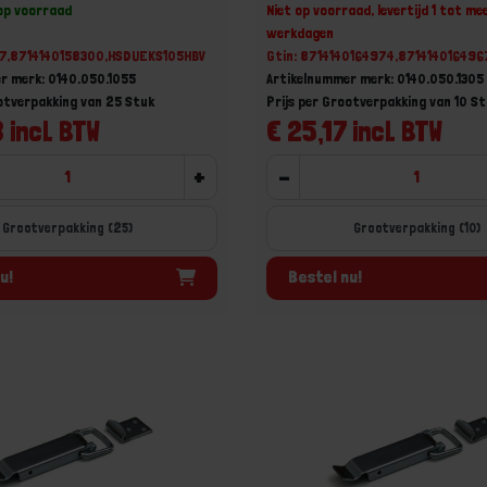
 op voorraad
Niet op voorraad, levertijd 1 tot me
werkdagen
17,8714140158300,HSDUEKS105HBV
Gtin: 8714140164974,871414016496
r merk: 0140.050.1055
Artikelnummer merk: 0140.050.1305
ootverpakking van 25 Stuk
Prijs per Grootverpakking van 10 S
 incl. BTW
€ 25,17 incl. BTW
+
-
Grootverpakking (25)
Grootverpakking (10)
u!
Bestel nu!