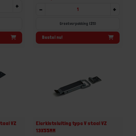
+
-
+
Grootverpakking (25)
Bestel nu!
staal VZ
Eierkistsluiting type V staal VZ
13X55MM