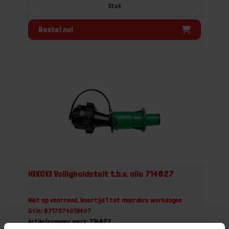
Stuk
Bestel nu!
HIKOKI Veiligheidstuit t.b.v. olie 714827
Niet op voorraad, levertijd 1 tot meerdere werkdagen
Gtin: 8717574019407
Artikelnummer merk: 714827