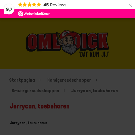
×
45
Reviews
9,7
Startpagina
Handgereedschappen
Smeergereedschappen
Jerrycan, toebehoren
Jerrycan, toebehoren
Jerrycan, toebehoren