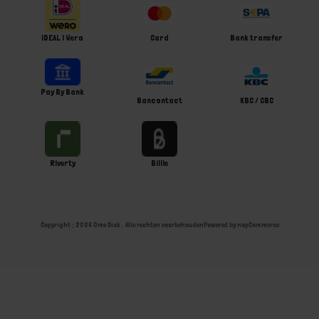
iDEAL | Wero
Card
Bank transfer
Pay By Bank
Bancontact
KBC / CBC
Riverty
Billie
Copyright ; 2026 Ome Dick . Alle rechten voorbehouden
Powered by
nopCommerce