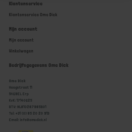
Klantenservice
Klantenservice Ome Dick
Mijn account
Mijn account
Winkelwagen
Bedrijfsgegevens Ome Dick
Ome Dick
Hoogstraat 11
5469EL Erp
KvK: 17140625
BTW: NL810287985B01
Tel: +31 (0) 85 20 20 913
Email: info@omedick.nl