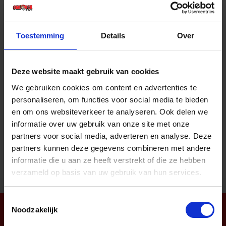
Prijs per 1 Stuk
€ 22,37 incl. BTW
Toestemming
Details
Over
-
+
Stuk
Deze website maakt gebruik van cookies
Bestel nu!
We gebruiken cookies om content en advertenties te
personaliseren, om functies voor social media te bieden
en om ons websiteverkeer te analyseren. Ook delen we
informatie over uw gebruik van onze site met onze
Aantal producten tonen
partners voor social media, adverteren en analyse. Deze
partners kunnen deze gegevens combineren met andere
informatie die u aan ze heeft verstrekt of die ze hebben
verzameld op basis van uw gebruik van hun services.
Toestemmingsselectie
Noodzakelijk
Nieuwsbrief