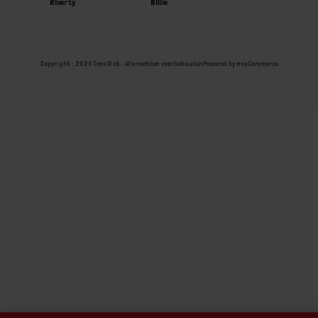
Riverty
Billie
Copyright ; 2026 Ome Dick . Alle rechten voorbehouden
Powered by
nopCommerce