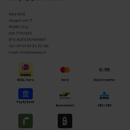
Ome Dick
Hoogstraat 11
5469EL Erp
KvK: 17140625
BTW: NL810287985B01
Tel: +31 (0) 85 20 20 913
Email: info@omedick.nl
iDEAL | Wero
Card
Bank transfer
Pay By Bank
Bancontact
KBC / CBC