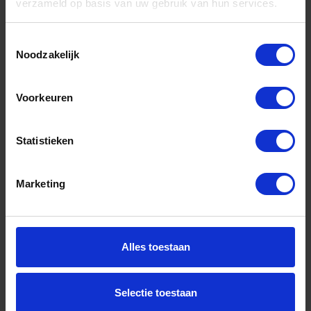
verzameld op basis van uw gebruik van hun services.
Toestemmingsselectie
Noodzakelijk
Wasborstel waterdoorlatend 25CM met
telescoopsteel aluminium 120- 90CM
Voorkeuren
Niet op voorraad, levertijd 1 tot meerdere werkdagen
Gtin: 8715133037855,BBKO1520290
Statistieken
Artikelnummer merk: 1520290
Prijs per 1 Stuk
€ 37,75 incl. BTW
Marketing
-
+
Stuk
Alles toestaan
Bestel nu!
Selectie toestaan