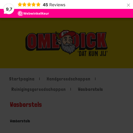
×
45
Reviews
9,7
Startpagina
Handgereedschappen
Reinigingsgereedschappen
Wasborstels
Wasborstels
Wasborstels