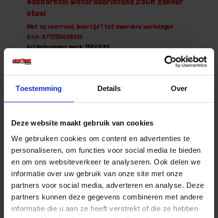
Wasborstel waterdoorlatend 25CM zonder
steel
Niet op voorraad, levertijd 1 tot meerdere werkdagen
Gtin: 8715133038333
Artikelnummer merk: 1520295
Prijs per 1 Stuk
€ 17,96 incl. BTW
Toestemming
Details
Over
-
+
Stuk
Deze website maakt gebruik van cookies
Bestel nu!
We gebruiken cookies om content en advertenties te
personaliseren, om functies voor social media te bieden
en om ons websiteverkeer te analyseren. Ook delen we
informatie over uw gebruik van onze site met onze
partners voor social media, adverteren en analyse. Deze
partners kunnen deze gegevens combineren met andere
informatie die u aan ze heeft verstrekt of die ze hebben