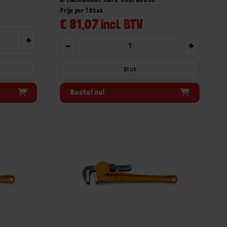
Prijs per 1 Stuk
€ 81,07 incl. BTW
+
-
+
Stuk
Bestel nu!