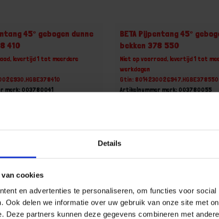
entang 45° gebogen dunne
BETA Pijpentang 45° gebog
78 410
bekken 378 550
aad, levertijd 1 tot meerdere
Niet op voorraad, levertijd 1 tot me
werkdagen
30026930,HGBE378410
Gtin: 8014230026947,HGBE378550
er merk: 003780041
Artikelnummer merk: 003780055
uk
Prijs per 1 Stuk
 incl. BTW
€ 111,80 incl. BTW
+
-
Details
Stuk
Stuk
 van cookies
u!
Bestel nu!
ent en advertenties te personaliseren, om functies voor social
. Ook delen we informatie over uw gebruik van onze site met on
e. Deze partners kunnen deze gegevens combineren met andere i