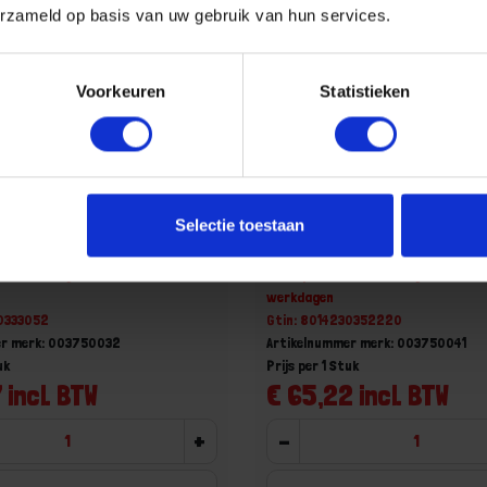
erzameld op basis van uw gebruik van hun services.
Voorkeuren
Statistieken
entang 45° gebogen platte
BETA Pijpentang 45° gebog
Selectie toestaan
75 320
bekken 375 410
aad, levertijd 1 tot meerdere
Niet op voorraad, levertijd 1 tot me
werkdagen
30333052
Gtin: 8014230352220
er merk: 003750032
Artikelnummer merk: 003750041
uk
Prijs per 1 Stuk
 incl. BTW
€ 65,22 incl. BTW
+
-