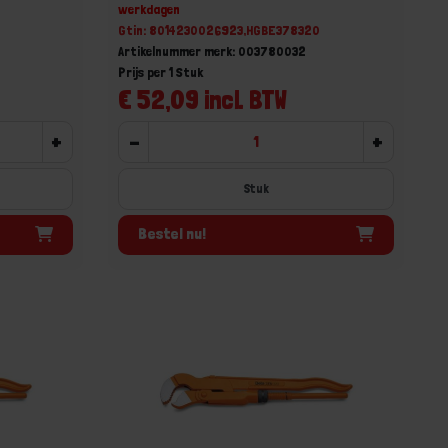
werkdagen
Gtin: 8014230026923,HGBE378320
Artikelnummer merk: 003780032
Prijs per 1 Stuk
€ 52,09 incl. BTW
+
-
+
Stuk
Bestel nu!