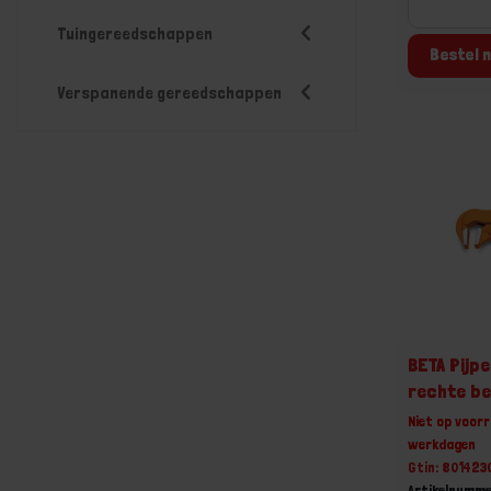
Tuingereedschappen
Bestel n
Verspanende gereedschappen
BETA Pijp
rechte b
Niet op voorr
werkdagen
Gtin: 80142
Artikelnumm