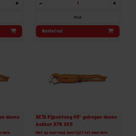
+
-
+
Stuk
Bestel nu!
en dunne
BETA Pijpentang 45° gebogen dunne
bekken 378 320
erdere
Niet op voorraad, levertijd 1 tot meerdere