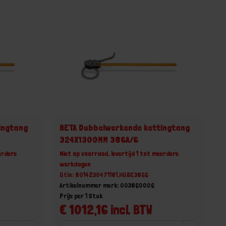
ingtang
BETA Dubbelwerkende kettingtang
324X1300MM 386A/6
erdere
Niet op voorraad, levertijd 1 tot meerdere
werkdagen
Gtin: 8014230471181,HGBE3866
Artikelnummer merk: 003860006
Prijs per 1 Stuk
€ 1012,16 incl. BTW