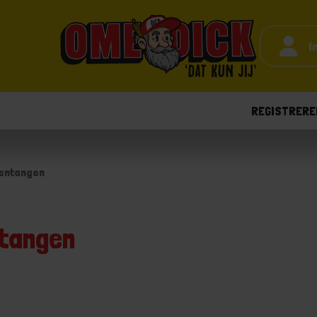
I
REGISTRERE
pentangen
ntangen