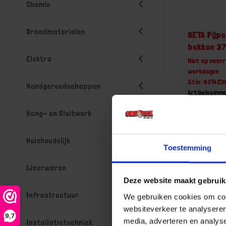
Chemie
Draadmaterialen
BETA Pijp
bekken 3
Elektra
Niet op voorr
werkdagen
Gtin: 80142
Handgereedschappen
Artikelnumm
Prijs per 1 St
Hang- en Sluitwerk
€ 67,76
-
Huishoudelijk
Toestemming
IJzerwaren
Deze website maakt gebruik
Bestel n
Infrastructuur
We gebruiken cookies om cont
websiteverkeer te analyseren
9,7
media, adverteren en analys
Installatietechniek