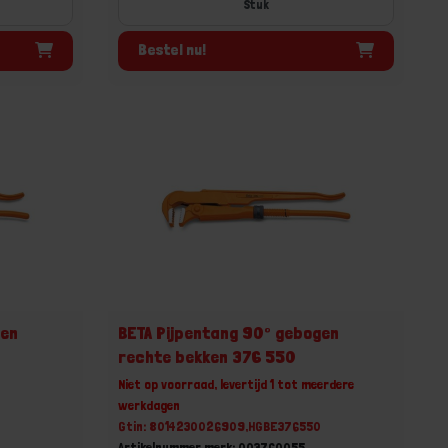
Stuk
Bestel nu!
gen
BETA Pijpentang 90° gebogen
rechte bekken 376 550
Niet op voorraad, levertijd 1 tot meerdere
werkdagen
Gtin: 8014230026909,HGBE376550
Artikelnummer merk: 003760055