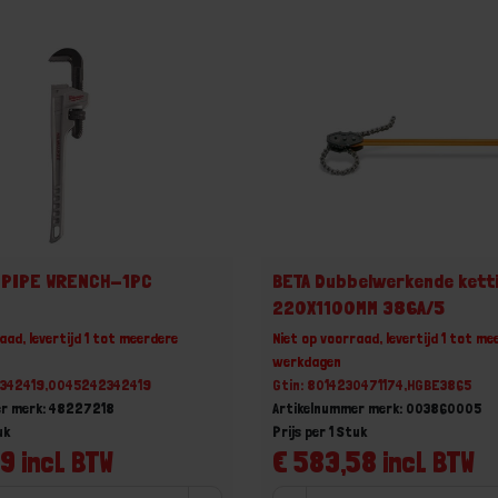
L PIPE WRENCH-1PC
BETA Dubbelwerkende kett
220X1100MM 386A/5
aad, levertijd 1 tot meerdere
Niet op voorraad, levertijd 1 tot me
werkdagen
2342419,0045242342419
Gtin: 8014230471174,HGBE3865
er merk: 48227218
Artikelnummer merk: 003860005
uk
Prijs per 1 Stuk
9 incl. BTW
€ 583,58 incl. BTW