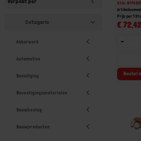
Verpakt per
Gtin: 80142
Artikelnumm
Prijs per 1 St
Categorie
€ 72,42
-
Ankerwerk
Automotive
Bestel n
Beveiliging
Bevestigingsmaterialen
Bouwbeslag
Bouwproducten