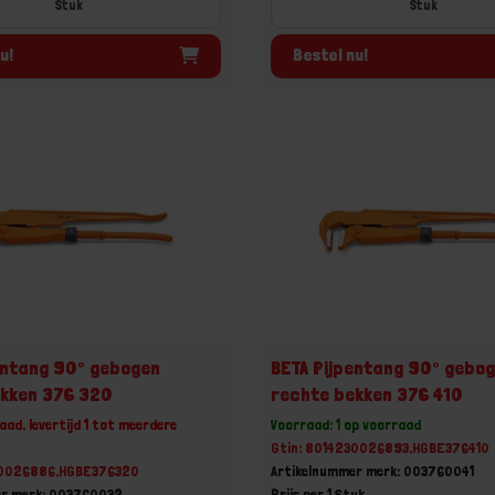
Stuk
Stuk
u!
Bestel nu!
entang 90° gebogen
BETA Pijpentang 90° gebo
ekken 376 320
rechte bekken 376 410
aad, levertijd 1 tot meerdere
Voorraad: 1 op voorraad
Gtin: 8014230026893,HGBE376410
30026886,HGBE376320
Artikelnummer merk: 003760041
er merk: 003760032
Prijs per 1 Stuk