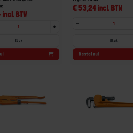
€ 53,24 incl. BTW
uk
 incl. BTW
-
+
Stuk
Stuk
u!
Bestel nu!