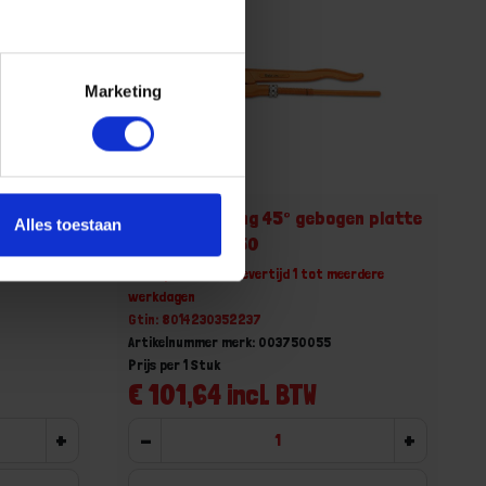
Marketing
en platte
BETA Pijpentang 45° gebogen platte
Alles toestaan
bekken 375 550
erdere
Niet op voorraad, levertijd 1 tot meerdere
werkdagen
Gtin: 8014230352237
Artikelnummer merk: 003750055
Prijs per 1 Stuk
€ 101,64 incl. BTW
+
-
+