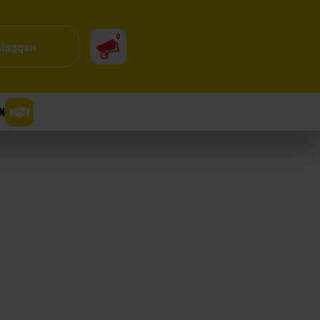
0
nloggen
N