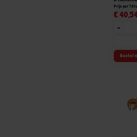
Prijs per 1 St
€ 40,54
-
Bestel n