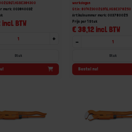
30026961,HGBE384300
werkdagen
er merk: 003840032
Gtin: 8014230026916,HGBE378250
uk
Artikelnummer merk: 003780025
 incl. BTW
Prijs per 1 Stuk
€ 38,12 incl. BTW
+
-
Stuk
Stuk
u!
Bestel nu!