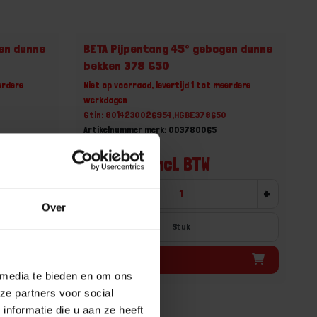
en dunne
BETA Pijpentang 45° gebogen dunne
bekken 378 650
erdere
Niet op voorraad, levertijd 1 tot meerdere
werkdagen
Gtin: 8014230026954,HGBE378650
Artikelnummer merk: 003780065
Prijs per 1 Stuk
€ 188,03 incl. BTW
+
-
+
Over
Stuk
Bestel nu!
 media te bieden en om ons
ze partners voor social
nformatie die u aan ze heeft