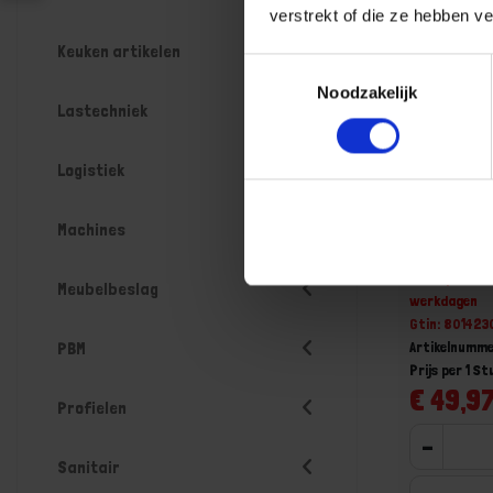
verstrekt of die ze hebben v
Keuken artikelen
Toestemmingsselectie
Noodzakelijk
Lastechniek
Logistiek
BETA Pijp
Machines
bekken 3
Niet op voorr
Meubelbeslag
werkdagen
Gtin: 80142
Artikelnumm
PBM
Prijs per 1 St
€ 49,97
Profielen
-
Sanitair