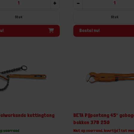
+
-
Stuk
Stuk
u!
Bestel nu!
elwerkende kettingtang
BETA Pijpentang 45° gebog
bekken 378 250
op voorraad
Niet op voorraad, levertijd 1 tot me