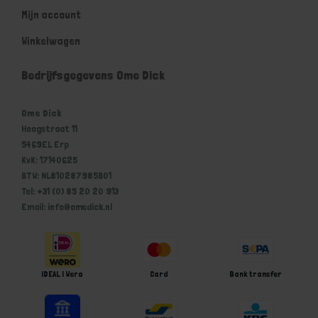
Mijn account
Winkelwagen
Bedrijfsgegevens Ome Dick
Ome Dick
Hoogstraat 11
5469EL Erp
KvK: 17140625
BTW: NL810287985B01
Tel: +31 (0) 85 20 20 913
Email: info@omedick.nl
iDEAL | Wero
Card
Bank transfer