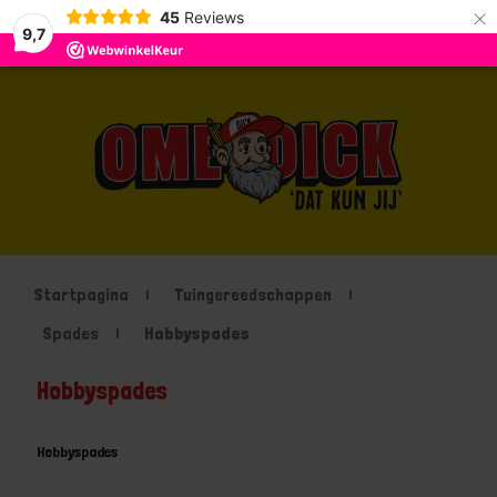
×
45
Reviews
9,7
Startpagina
Tuingereedschappen
Spades
Hobbyspades
Hobbyspades
Hobbyspades