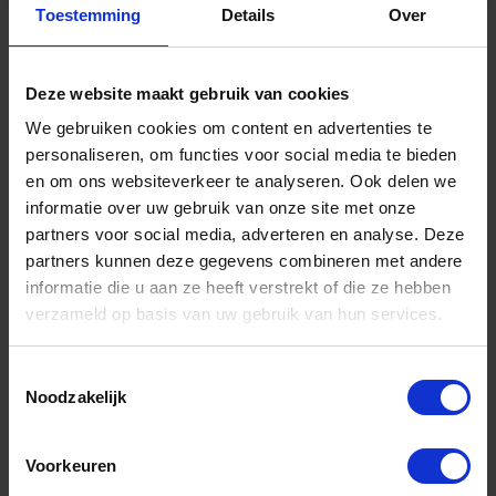
Toestemming
Details
Over
Deze website maakt gebruik van cookies
FREUND Klapspade 69892 uitgeklapt 59CM
We gebruiken cookies om content en advertenties te
personaliseren, om functies voor social media te bieden
en om ons websiteverkeer te analyseren. Ook delen we
Niet op voorraad, levertijd 1 tot meerdere werkdagen
Gtin: 4002408698922,BBKO1506360
informatie over uw gebruik van onze site met onze
Artikelnummer merk: 1506360
partners voor social media, adverteren en analyse. Deze
Prijs per 1 Stuk
partners kunnen deze gegevens combineren met andere
€ 39,55 incl. BTW
informatie die u aan ze heeft verstrekt of die ze hebben
verzameld op basis van uw gebruik van hun services.
-
+
Toestemmingsselectie
Stuk
Noodzakelijk
Bestel nu!
Voorkeuren