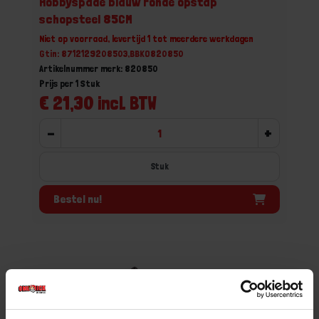
Hobbyspade blauw ronde opstap
schopsteel 85CM
Niet op voorraad, levertijd 1 tot meerdere werkdagen
Gtin: 8712129208503,BBKO820850
Artikelnummer merk: 820850
Prijs per 1 Stuk
€ 21,30 incl. BTW
-
+
Stuk
Bestel nu!