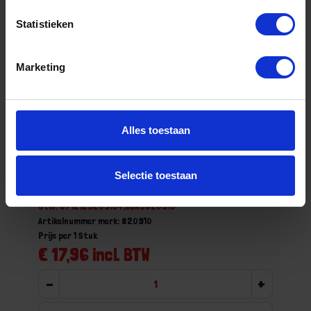
Statistieken
Marketing
Alles toestaan
Hobbyspade grijs met T-steel 90CM
Selectie toestaan
Voorraad: 5 op voorraad
Gtin: 8712129209104,BBKO820910
Artikelnummer merk: 820910
Prijs per 1 Stuk
€ 17,96 incl. BTW
-
+