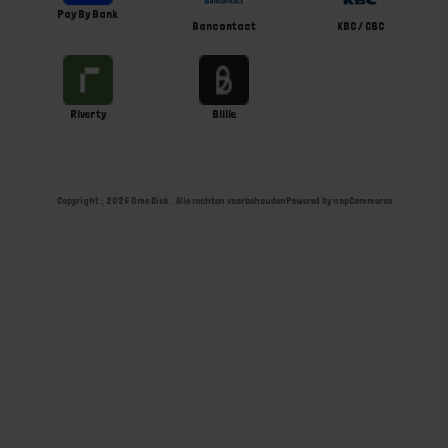
Pay By Bank
Bancontact
KBC / CBC
Riverty
Billie
Copyright ; 2026 Ome Dick . Alle rechten voorbehouden
Powered by
nopCommerce