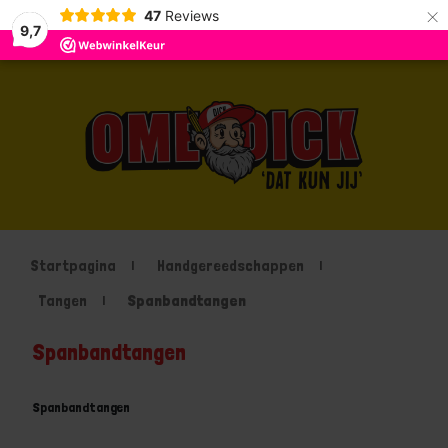
×
47
Reviews
9,7
Startpagina
Handgereedschappen
Tangen
Spanbandtangen
Spanbandtangen
Spanbandtangen