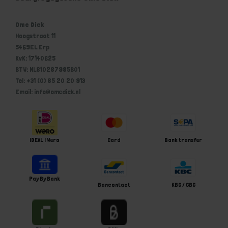
Ome Dick
Hoogstraat 11
5469EL Erp
KvK: 17140625
BTW: NL810287985B01
Tel: +31 (0) 85 20 20 913
Email: info@omedick.nl
iDEAL | Wero
Card
Bank transfer
Pay By Bank
Bancontact
KBC / CBC