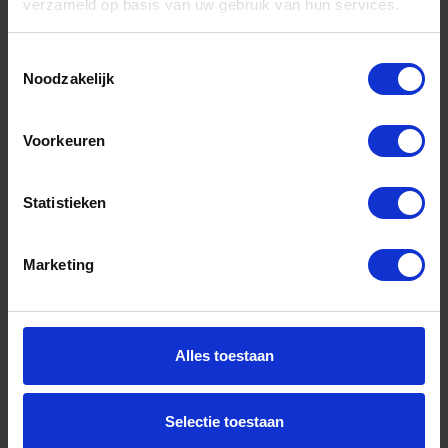
verzameld op basis van uw gebruik van hun services.
Toestemmingsselectie
Noodzakelijk
BETA Spanbandsleutel smeedstalen arm
383/1
Voorkeuren
Niet op voorraad, levertijd 1 tot meerdere werkdagen
Gtin: 8014230160429
Statistieken
Artikelnummer merk: 003830001
Prijs per 1 Stuk
€ 52,94 incl. BTW
Marketing
-
+
Stuk
Alles toestaan
Bestel nu!
Selectie toestaan