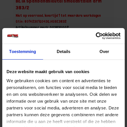
BETA Spanbandsleutel smeedstalen arm
383/2
Niet op voorraad, levertijd 1 tot meerdere werkdagen
Gtin: 8014230160436,HGBE3832
Artikelnummer merk: 003830002
Prijs per 1 Stuk
€ 56,33 incl. BTW
Toestemming
Details
Over
-
+
Stuk
Deze website maakt gebruik van cookies
Bestel nu!
We gebruiken cookies om content en advertenties te
personaliseren, om functies voor social media te bieden
en om ons websiteverkeer te analyseren. Ook delen we
informatie over uw gebruik van onze site met onze
partners voor social media, adverteren en analyse. Deze
partners kunnen deze gegevens combineren met andere
informatie die u aan ze heeft verstrekt of die ze hebben