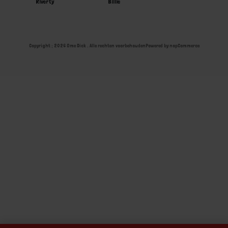
Riverty
Billie
Copyright ; 2026 Ome Dick . Alle rechten voorbehouden
Powered by
nopCommerce