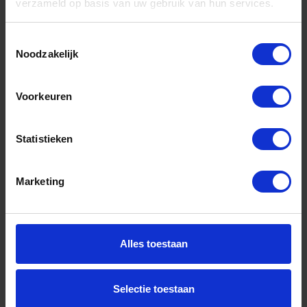
verzameld op basis van uw gebruik van hun services.
Toestemmingsselectie
Noodzakelijk
BETA Standaard draaibaar magnetisch
1662SP2
Voorkeuren
Niet op voorraad, levertijd 1 tot meerdere werkdagen
Gtin: 8014230179285
Statistieken
Artikelnummer merk: 016620910
Prijs per 1 Stuk
€ 150,64 incl. BTW
Marketing
-
+
Stuk
Alles toestaan
Bestel nu!
Selectie toestaan