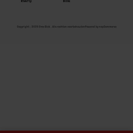
Riverty
Billie
Copyright ; 2026 Ome Dick . Alle rechten voorbehouden
Powered by
nopCommerce