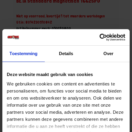
BETA Standaard magnetisch 1662SP0
Niet op voorraad, levertijd 1 tot meerdere werkdagen
Gtin: 8014230510842
Artikelnummer merk: 016620800
Prijs per 1 Stuk
€ 83,49 incl. BTW
Toestemming
Details
Over
-
+
Stuk
Deze website maakt gebruik van cookies
Bestel nu!
We gebruiken cookies om content en advertenties te
personaliseren, om functies voor social media te bieden
en om ons websiteverkeer te analyseren. Ook delen we
informatie over uw gebruik van onze site met onze
partners voor social media, adverteren en analyse. Deze
partners kunnen deze gegevens combineren met andere
informatie die u aan ze heeft verstrekt of die ze hebben