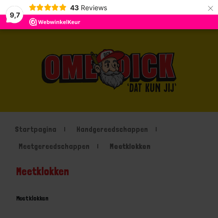
×
43
Reviews
9,7
Startpagina
Handgereedschappen
Meetgereedschappen
Meetklokken
Meetklokken
Meetklokken