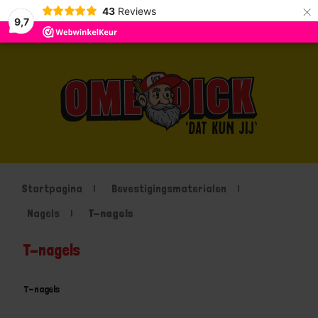
×
43
Reviews
9,7
Startpagina
Bevestigingsmaterialen
Nagels
T-nagels
T-nagels
T-nagels