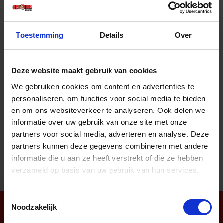
Prijs per 1 Doos
€ 14,16 incl. BTW
Toestemming
Details
Over
-
+
Doos
Deze website maakt gebruik van cookies
Bestel nu!
We gebruiken cookies om content en advertenties te
personaliseren, om functies voor social media te bieden
en om ons websiteverkeer te analyseren. Ook delen we
informatie over uw gebruik van onze site met onze
Aantal producten tonen
partners voor social media, adverteren en analyse. Deze
partners kunnen deze gegevens combineren met andere
informatie die u aan ze heeft verstrekt of die ze hebben
verzameld op basis van uw gebruik van hun services.
Toestemmingsselectie
Noodzakelijk
Nieuwsbrief