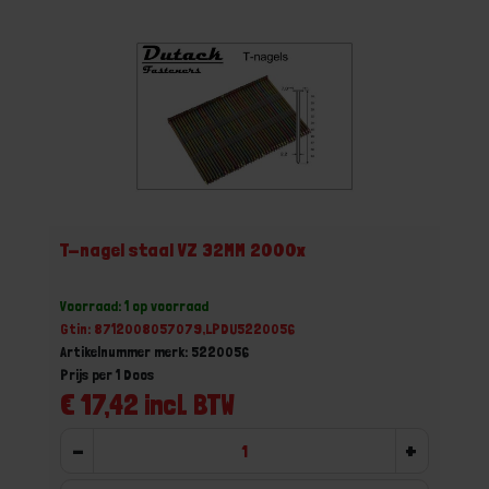
T-nagel staal VZ 32MM 2000x
Voorraad: 1 op voorraad
Gtin: 8712008057079,LPDU5220056
Artikelnummer merk: 5220056
Prijs per 1 Doos
€ 17,42 incl. BTW
-
+