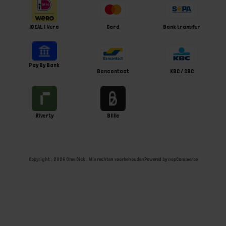
iDEAL | Wero
Card
Bank transfer
Pay By Bank
Bancontact
KBC / CBC
Riverty
Billie
Copyright ; 2026 Ome Dick . Alle rechten voorbehouden
Powered by
nopCommerce