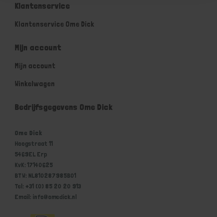
Klantenservice
Klantenservice Ome Dick
Mijn account
Mijn account
Winkelwagen
Bedrijfsgegevens Ome Dick
Ome Dick
Hoogstraat 11
5469EL Erp
KvK: 17140625
BTW: NL810287985B01
Tel: +31 (0) 85 20 20 913
Email: info@omedick.nl