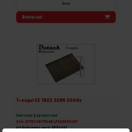
Doos
Bestel nu!
T-nagel VZ TN22 32MM 2000x
Voorraad: 6 op voorraad
Gtin: 8712008015468,LPDU5220037
Artikelnummer merk: 5220037