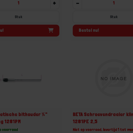
+
-
Stuk
Stuk
u!
Bestel nu!
etische bithouder ¼"
BETA Schroevendraaier kli
ing 1281PM
1281PE 2,5
op voorraad
Niet op voorraad, levertijd 1 tot me