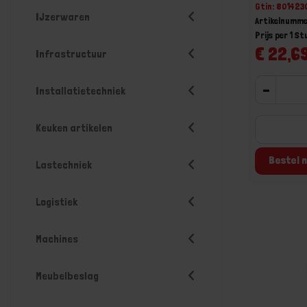
Gtin: 801423
IJzerwaren
Artikelnumm
Prijs per 1 St
€ 22,69
Infrastructuur
-
Installatietechniek
Keuken artikelen
Bestel n
Lastechniek
Logistiek
Machines
Meubelbeslag