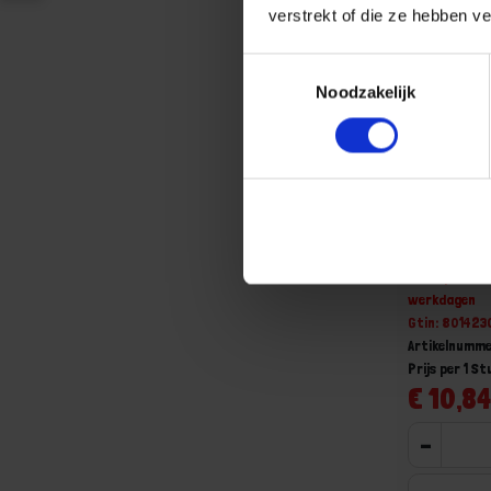
verstrekt of die ze hebben v
Toestemmingsselectie
Noodzakelijk
BETA Schr
1281PH 1
Niet op voorr
werkdagen
Gtin: 801423
Artikelnumme
Prijs per 1 St
€ 10,84
-