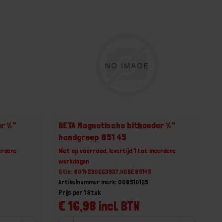
er ¼"
BETA Magnetische bithouder ¼"
handgreep 851 45
erdere
Niet op voorraad, levertijd 1 tot meerdere
werkdagen
Gtin: 8014230663937,HGBE85145
Artikelnummer merk: 008510165
Prijs per 1 Stuk
€ 16,98 incl. BTW