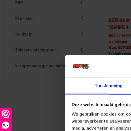
PBM
Profielen
BETA Schr
1281PE 4
Sanitair
Niet op voorr
werkdagen
Gtin: 801423
Tuingereedschappen
Artikelnumme
Prijs per 1 St
Verspanende gereedschappen
€ 10,59
-
Toestemming
Deze website maakt gebruik
Bestel n
We gebruiken cookies om cont
websiteverkeer te analyseren
9,7
media, adverteren en analys