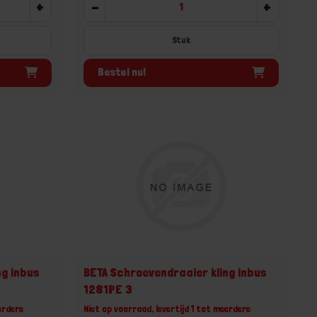
+
-
+
Stuk
Bestel nu!
ng inbus
BETA Schroevendraaier kling inbus
1281PE 3
erdere
Niet op voorraad, levertijd 1 tot meerdere