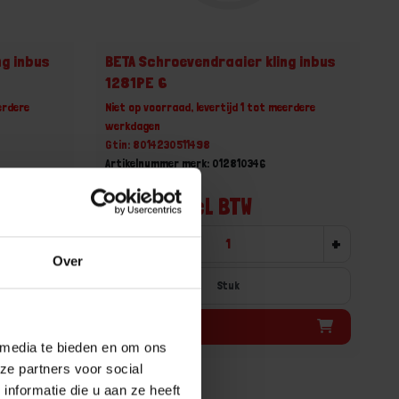
ng inbus
BETA Schroevendraaier kling inbus
1281PE 6
erdere
Niet op voorraad, levertijd 1 tot meerdere
werkdagen
Gtin: 8014230511498
Artikelnummer merk: 012810346
Prijs per 1 Stuk
€ 10,59 incl. BTW
+
-
+
Over
Stuk
Bestel nu!
 media te bieden en om ons
ze partners voor social
nformatie die u aan ze heeft