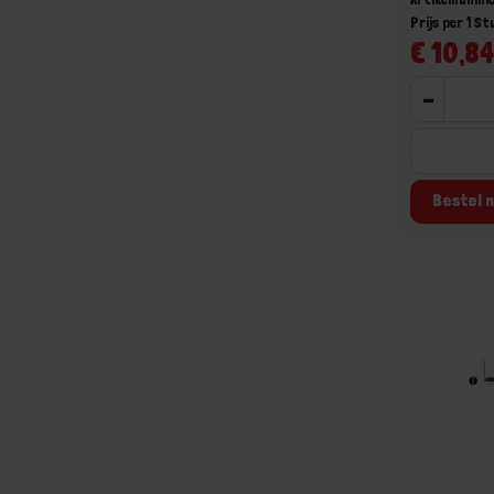
Prijs per 1 St
€ 10,84
-
Bestel n