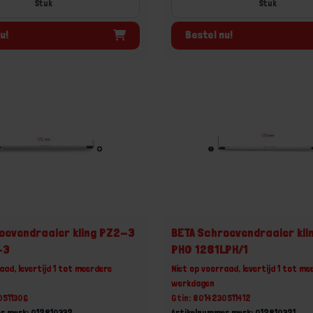
Stuk
Stuk
u!
Bestel nu!
oevendraaier kling PZ2-3
BETA Schroevendraaier klin
-3
PH0 1281LPH/1
aad, levertijd 1 tot meerdere
Niet op voorraad, levertijd 1 tot me
werkdagen
0511306
Gtin: 8014230511412
r merk: 012810332
Artikelnummer merk: 012810321