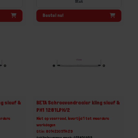
Stuk
Bestel nu!
g sleuf &
BETA Schroevendraaier kling sleuf &
PH1 1281LPH/2
erdere
Niet op voorraad, levertijd 1 tot meerdere
werkdagen
Gtin: 8014230511429
Artikelnummer merk: 012810322