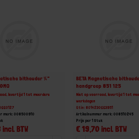
etische bithouder ¼"
BETA Magnetische bithoud
50MQ
handgreep 851 125
aad, levertijd 1 tot meerdere
Niet op voorraad, levertijd 1 tot me
werkdagen
30660127
Gtin: 8014230663951
er merk: 008500910
Artikelnummer merk: 008510245
uk
Prijs per 1 Stuk
 incl. BTW
€ 19,70 incl. BTW