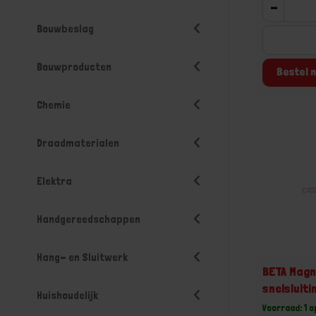
-
Bouwbeslag
Bouwproducten
Bestel n
Chemie
Draadmaterialen
Elektra
Handgereedschappen
Hang- en Sluitwerk
BETA Magn
snelsluit
Huishoudelijk
Voorraad: 1 