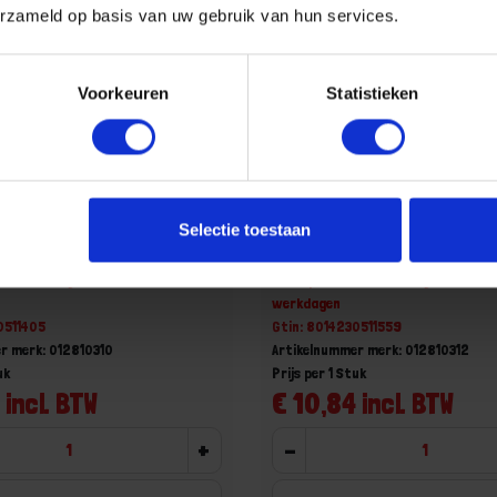
erzameld op basis van uw gebruik van hun services.
Voorkeuren
Statistieken
oevendraaier kling PH1-2
BETA Schroevendraaier kl
Selectie toestaan
-2
1281PH 2-3
aad, levertijd 1 tot meerdere
Niet op voorraad, levertijd 1 tot me
werkdagen
0511405
Gtin: 8014230511559
r merk: 012810310
Artikelnummer merk: 012810312
uk
Prijs per 1 Stuk
 incl. BTW
€ 10,84 incl. BTW
+
-