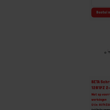
Bestel n
BETA Schr
1281PZ 2
Niet op voorr
werkdagen
Gtin: 801423
Artikelnumme