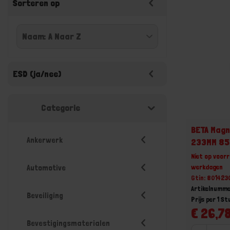
Sorteren op
ESD (ja/nee)
Categorie
BETA Magn
Ankerwerk
233MM 8
Niet op voorr
werkdagen
Automotive
Gtin: 80142
Artikelnumm
Beveiliging
Prijs per 1 St
€ 26,78
Bevestigingsmaterialen