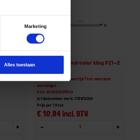
Marketing
ing PH2-3
BETA Schroevendraaier kling PZ1-2
Alles toestaan
1281PZ 1-2
erdere
Niet op voorraad, levertijd 1 tot meerdere
werkdagen
Gtin: 8014230511443
Artikelnummer merk: 012810330
Prijs per 1 Stuk
€ 10,84 incl. BTW
+
-
+