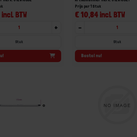
uk
Prijs per 1 Stuk
 incl. BTW
€ 10,84 incl. BTW
+
-
Stuk
Stuk
u!
Bestel nu!