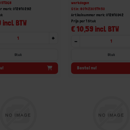
0511368
werkdagen
er merk: 012810292
Gtin: 8014230511450
uk
Artikelnummer merk: 012810342
 incl. BTW
Prijs per 1 Stuk
€ 10,59 incl. BTW
+
-
Stuk
Stuk
u!
Bestel nu!