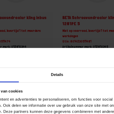
oevendraaier kling inbus
BETA Schroevendraaier kli
1281PE 5
aad, levertijd 1 tot meerdere
Niet op voorraad, levertijd 1 tot me
werkdagen
0511474
Gtin: 8014230511481
r merk: 012810344
Artikelnummer merk: 012810345
uk
Prijs per 1 Stuk
 incl. BTW
€ 10,59 incl. BTW
+
-
Details
Stuk
Stuk
 van cookies
u!
Bestel nu!
ent en advertenties te personaliseren, om functies voor social
. Ook delen we informatie over uw gebruik van onze site met on
e. Deze partners kunnen deze gegevens combineren met andere i