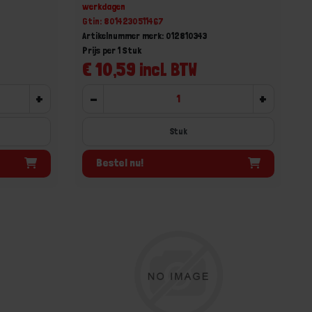
werkdagen
Gtin: 8014230511467
Artikelnummer merk: 012810343
Prijs per 1 Stuk
€ 10,59 incl. BTW
+
-
+
Stuk
Bestel nu!