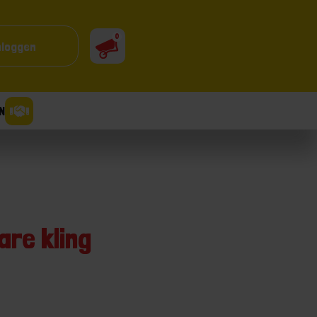
0
nloggen
N
re kling