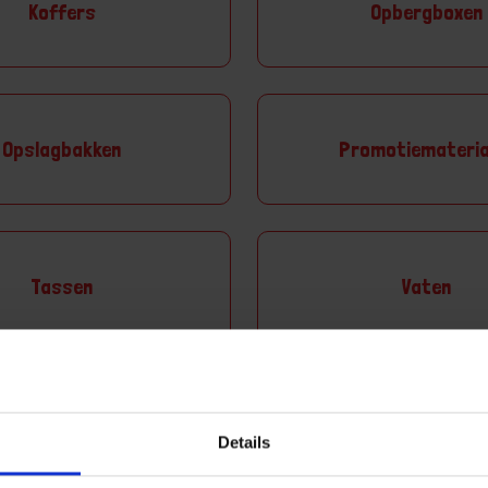
Koffers
Opbergboxen
Opslagbakken
Promotiemateria
Tassen
Vaten
Aa
Details