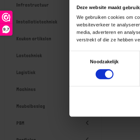
Infrastructuur
Deze website maakt gebruik
We gebruiken cookies om cont
Installatietechniek
websiteverkeer te analyseren
9,7
media, adverteren en analys
Keuken artikelen
verstrekt of die ze hebben v
Toestemmingsselectie
Lastechniek
Noodzakelijk
Logistiek
Machines
Meubelbeslag
PBM
Profielen