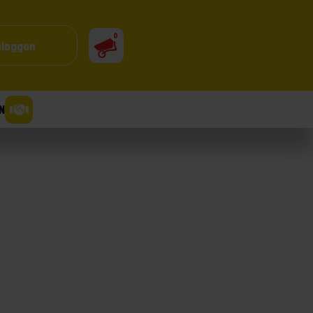
0
nloggen
N