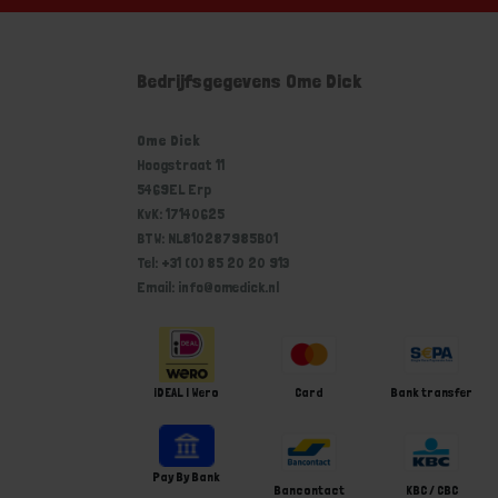
Bedrijfsgegevens Ome Dick
Ome Dick
Hoogstraat 11
5469EL Erp
KvK: 17140625
BTW: NL810287985B01
Tel: +31 (0) 85 20 20 913
Email: info@omedick.nl
iDEAL | Wero
Card
Bank transfer
Pay By Bank
Bancontact
KBC / CBC