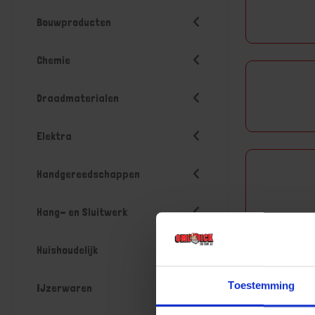
Bouwproducten
Chemie
Draadmaterialen
Elektra
Handgereedschappen
Hang- en Sluitwerk
Huishoudelijk
Toestemming
IJzerwaren