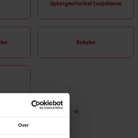
Opbergmateriaal toebehoren
len
Schalen
ntal producten tonen
Over