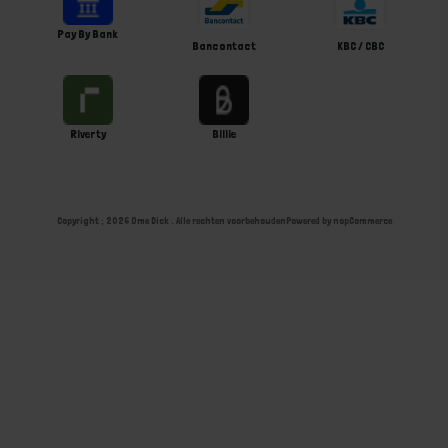
Pay By Bank
Bancontact
KBC / CBC
Riverty
Billie
Copyright ; 2026 Ome Dick . Alle rechten voorbehouden
Powered by
nopCommerce