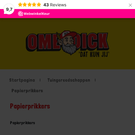
×
43
Reviews
9,7
Startpagina
Tuingereedschappen
Papierprikkers
Papierprikkers
Papierprikkers