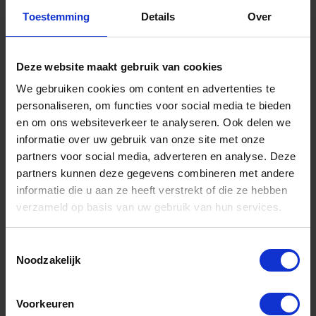
Toestemming
Details
Over
Informatie
Sitemap
Deze website maakt gebruik van cookies
We gebruiken cookies om content en advertenties te
Algemene voorwaarden Ome Dick
personaliseren, om functies voor social media te bieden
Over Ome Dick
en om ons websiteverkeer te analyseren. Ook delen we
informatie over uw gebruik van onze site met onze
Klachtenregeling Ome Dick
partners voor social media, adverteren en analyse. Deze
Retouren & Garantie Ome Dick
partners kunnen deze gegevens combineren met andere
informatie die u aan ze heeft verstrekt of die ze hebben
Privacyverklaring Ome Dick
verzameld op basis van uw gebruik van hun services.
Contact
Toestemmingsselectie
Klantenservice
Noodzakelijk
Klantenservice Ome Dick
Voorkeuren