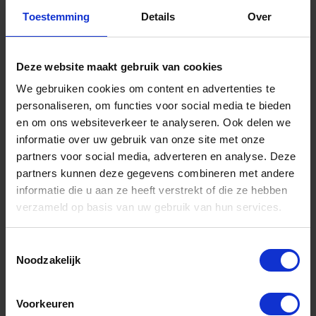
Toestemming
Details
Over
Informatie
Sitemap
Deze website maakt gebruik van cookies
We gebruiken cookies om content en advertenties te
Algemene voorwaarden Ome Dick
personaliseren, om functies voor social media te bieden
Over Ome Dick
en om ons websiteverkeer te analyseren. Ook delen we
informatie over uw gebruik van onze site met onze
Klachtenregeling Ome Dick
partners voor social media, adverteren en analyse. Deze
Retouren & Garantie Ome Dick
partners kunnen deze gegevens combineren met andere
informatie die u aan ze heeft verstrekt of die ze hebben
Privacyverklaring Ome Dick
verzameld op basis van uw gebruik van hun services.
Contact
Toestemmingsselectie
Klantenservice
Noodzakelijk
Klantenservice Ome Dick
Voorkeuren