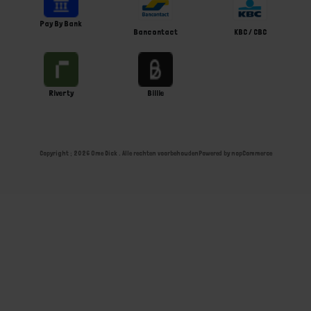
Pay By Bank
Bancontact
KBC / CBC
Riverty
Billie
Copyright ; 2026 Ome Dick . Alle rechten voorbehouden
Powered by
nopCommerce