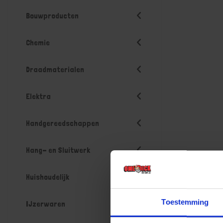
Bouwproducten
Chemie
Draadmaterialen
Elektra
Handgereedschappen
Hang- en Sluitwerk
Huishoudelijk
Toestemming
IJzerwaren