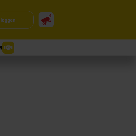
0
nloggen
N