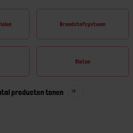
ialen
Brandstofsysteem
Sloten
ntal producten tonen