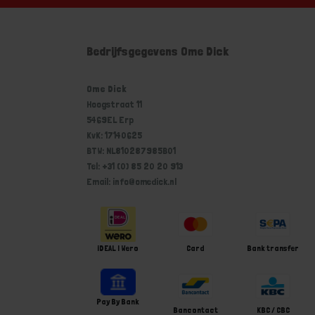
Bedrijfsgegevens Ome Dick
Ome Dick
Hoogstraat 11
5469EL Erp
KvK: 17140625
BTW: NL810287985B01
Tel: +31 (0) 85 20 20 913
Email: info@omedick.nl
iDEAL | Wero
Card
Bank transfer
Pay By Bank
Bancontact
KBC / CBC