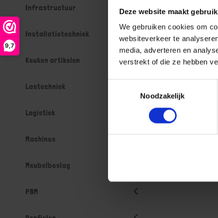
Infrastructuur
Deze website maakt gebruik
We gebruiken cookies om cont
Installatietechniek
websiteverkeer te analyseren
9,7
media, adverteren en analys
Keuken artikelen
verstrekt of die ze hebben v
Toestemmingsselectie
Lastechniek
Noodzakelijk
Logistiek
Machines
Meubelbeslag
PBM
Profielen