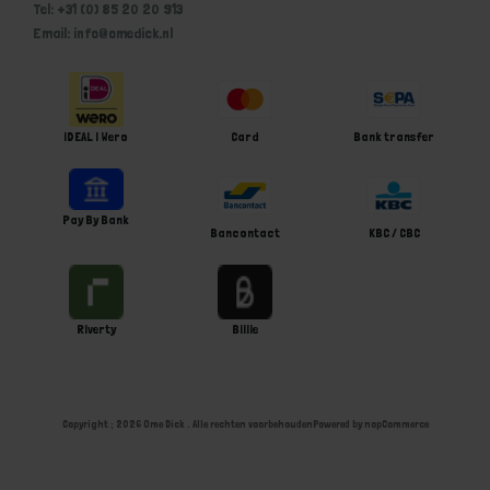
Tel: +31 (0) 85 20 20 913
Email: info@omedick.nl
iDEAL | Wero
Card
Bank transfer
Pay By Bank
Bancontact
KBC / CBC
Riverty
Billie
Copyright ; 2026 Ome Dick . Alle rechten voorbehouden
Powered by
nopCommerce