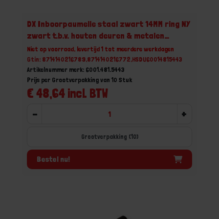
DX Inboorpaumelle staal zwart 14MM ring NY
zwart t.b.v. houten deuren & metalen
montagekozijnen
Niet op voorraad, levertijd 1 tot meerdere werkdagen
Gtin: 8714140216789,8714140216772,HSDU60014815443
Artikelnummer merk: 6001.481.5443
Prijs per Grootverpakking van 10 Stuk
€ 48,64 incl. BTW
-
+
Grootverpakking (10)
Bestel nu!