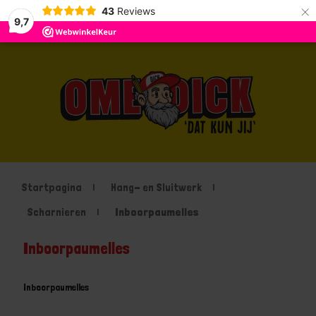
×
43
Reviews
9,7
Startpagina
Hang- en Sluitwerk
Scharnieren
Inboorpaumelles
Inboorpaumelles
Inboorpaumelles