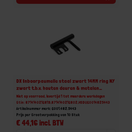
DX Inboorpaumelle staal zwart 14MM ring NY
zwart t.b.v. houten deuren & metalen
inmetselkozijnen
Niet op voorraad, levertijd 1 tot meerdere werkdagen
Gtin: 8714140216819,8714140216802,HSDU60014825443
Artikelnummer merk: 6001.482.5443
Prijs per Grootverpakking van 10 Stuk
€ 44,16 incl. BTW