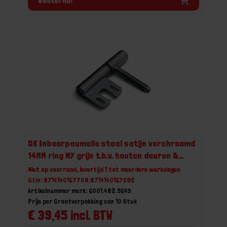
Bestel nu!
DX Inboorpaumelle staal satijn verchroomd
14MM ring NY grijs t.b.v. houten deuren &
metalen inmetselkozijnen
Niet op voorraad, levertijd 1 tot meerdere werkdagen
Gtin: 8714140167708,8714140167692
Artikelnummer merk: 6001.482.5643
Prijs per Grootverpakking van 10 Stuk
€ 39,45 incl. BTW