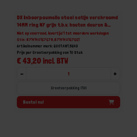
DX Inboorpaumelle staal satijn verchroomd
14MM ring NY grijs t.b.v. houten deuren &
metalen montagekozijnen
Niet op voorraad, levertijd 1 tot meerdere werkdagen
Gtin: 8714140167678,8714140167661
Artikelnummer merk: 6001.481.5643
Prijs per Grootverpakking van 10 Stuk
€ 43,20 incl. BTW
-
+
Grootverpakking (10)
Bestel nu!