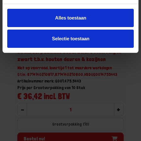
Alles toestaan
Selectie toestaan
DX Inboorpaumelle staal zwart 14MM ring NY
zwart t.b.v. houten deuren & kozijnen
Niet op voorraad, levertijd 1 tot meerdere werkdagen
Gtin: 8714140210817,8714140210800,HSDU60014755443
Artikelnummer merk: 6001.475.5443
Prijs per Grootverpakking van 10 Stuk
€ 36,42 incl. BTW
-
+
Grootverpakking (10)
Bestel nu!