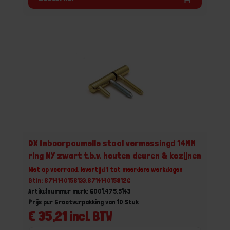
DX Inboorpaumelle staal vermessingd 14MM
ring NY zwart t.b.v. houten deuren & kozijnen
Niet op voorraad, levertijd 1 tot meerdere werkdagen
Gtin: 8714140158133,8714140158126
Artikelnummer merk: 6001.475.5143
Prijs per Grootverpakking van 10 Stuk
€ 35,21 incl. BTW