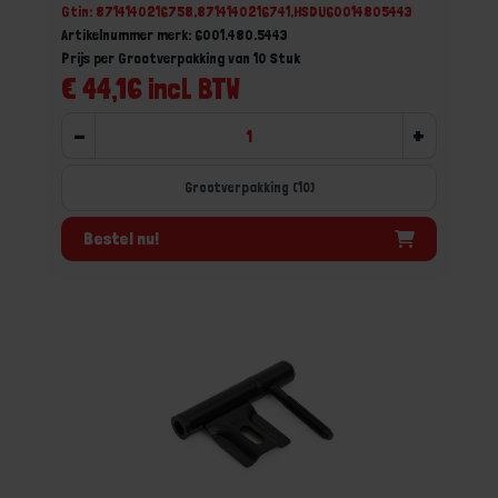
Gtin: 8714140216758,8714140216741,HSDU60014805443
Artikelnummer merk: 6001.480.5443
Prijs per Grootverpakking van 10 Stuk
€ 44,16 incl. BTW
-
+
Grootverpakking (10)
Bestel nu!