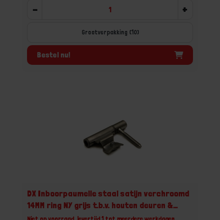
-
+
Grootverpakking (10)
Bestel nu!
DX Inboorpaumelle staal satijn verchroomd
14MM ring NY grijs t.b.v. houten deuren &
metalen inmetselkozijnen
Niet op voorraad, levertijd 1 tot meerdere werkdagen