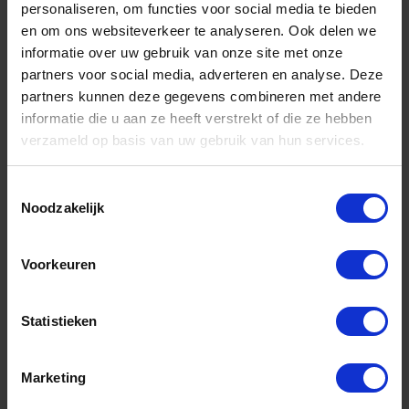
personaliseren, om functies voor social media te bieden
en om ons websiteverkeer te analyseren. Ook delen we
DX Inboorpaumelle staal vernikkeld 14MM
informatie over uw gebruik van onze site met onze
ring NY zwart t.b.v. houten deuren & kozijnen
partners voor social media, adverteren en analyse. Deze
Niet op voorraad, levertijd 1 tot meerdere werkdagen
partners kunnen deze gegevens combineren met andere
Gtin: 8714140132270,8714140167036,HSDU60014755043
informatie die u aan ze heeft verstrekt of die ze hebben
Artikelnummer merk: 6001.475.5043
verzameld op basis van uw gebruik van hun services.
Prijs per Grootverpakking van 10 Stuk
€ 24,80 incl. BTW
Toestemmingsselectie
Noodzakelijk
-
+
Grootverpakking (10)
Voorkeuren
Bestel nu!
Statistieken
Marketing