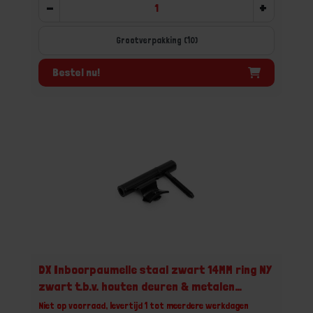
-
+
Grootverpakking (10)
Bestel nu!
DX Inboorpaumelle staal zwart 14MM ring NY
zwart t.b.v. houten deuren & metalen
inmetselkozijnen
Niet op voorraad, levertijd 1 tot meerdere werkdagen