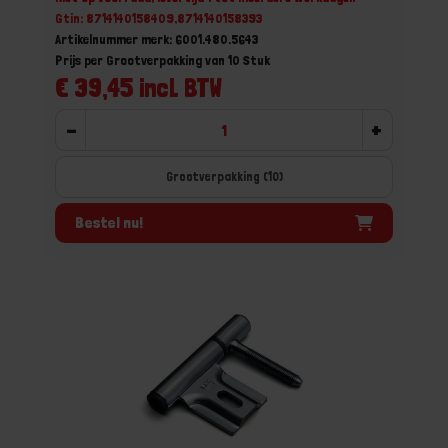
Gtin: 8714140158409,8714140158393
Artikelnummer merk: 6001.480.5643
Prijs per Grootverpakking van 10 Stuk
€ 39,45 incl. BTW
-
+
Grootverpakking (10)
Bestel nu!