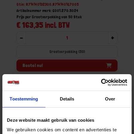
Gtin: 8714140132300,8714140167005
Artikelnummer merk: 6001.270.5024
Prijs per Grootverpakking van 50 Stuk
€ 163,35 incl. BTW
-
+
Grootverpakking (50)
Bestel nu!
Toestemming
Details
Over
Deze website maakt gebruik van cookies
We gebruiken cookies om content en advertenties te