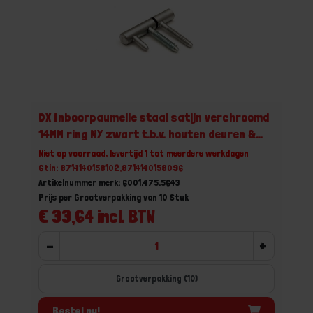
DX Inboorpaumelle staal satijn verchroomd
14MM ring NY zwart t.b.v. houten deuren &
kozijnen
Niet op voorraad, levertijd 1 tot meerdere werkdagen
Gtin: 8714140158102,8714140158096
Artikelnummer merk: 6001.475.5643
Prijs per Grootverpakking van 10 Stuk
€ 33,64 incl. BTW
-
+
Grootverpakking (10)
Bestel nu!