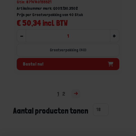
Gtin: 8714140155521
Artikelnummer merk: 6005.130.3502
Prijs per Grootverpakking van 40 Stuk
€ 50,34 incl. BTW
-
+
Grootverpakking (40)
Bestel nu!
1
2
Aantal producten tonen