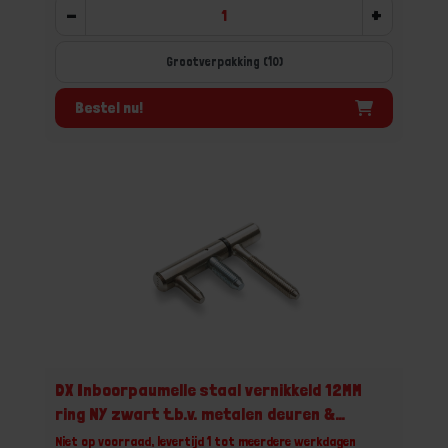
-
+
Grootverpakking (10)
Bestel nu!
DX Inboorpaumelle staal vernikkeld 12MM
ring NY zwart t.b.v. metalen deuren &
kozijnen
Niet op voorraad, levertijd 1 tot meerdere werkdagen