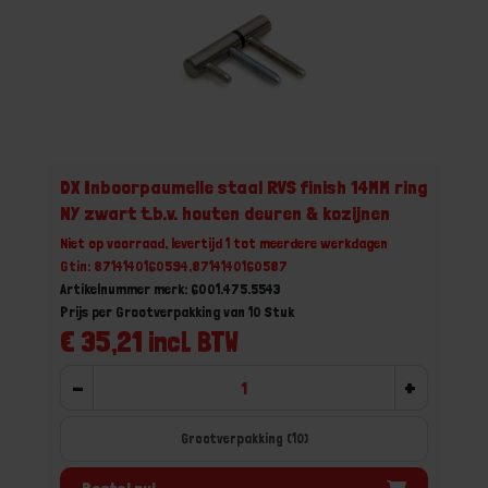
DX Inboorpaumelle staal RVS finish 14MM ring
NY zwart t.b.v. houten deuren & kozijnen
Niet op voorraad, levertijd 1 tot meerdere werkdagen
Gtin: 8714140160594,8714140160587
Artikelnummer merk: 6001.475.5543
Prijs per Grootverpakking van 10 Stuk
€ 35,21 incl. BTW
-
+
Grootverpakking (10)