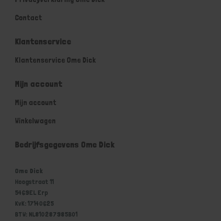
Contact
Klantenservice
Klantenservice Ome Dick
Mijn account
Mijn account
Winkelwagen
Bedrijfsgegevens Ome Dick
Ome Dick
Hoogstraat 11
5469EL Erp
KvK: 17140625
BTW: NL810287985B01