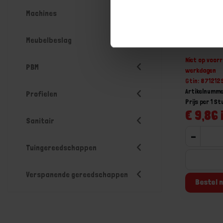
Machines
Haaraamb
Meubelbeslag
Niet op voorr
PBM
werkdagen
Gtin: 87121
Artikelnumme
Profielen
Prijs per 1 St
€ 9,86 
Sanitair
-
Tuingereedschappen
Verspanende gereedschappen
Bestel n