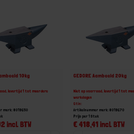
ambeeld 10kg
GEDORE Aambeeld 20kg
aad, levertijd 1 tot meerdere
Niet op voorraad, levertijd 1 tot me
werkdagen
Gtin:
r merk: 8019650
Artikelnummer merk: 8019670
uk
Prijs per 1 Stuk
2 incl. BTW
€ 418,41 incl. BTW