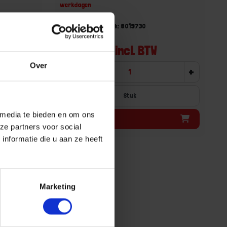
werkdagen
Gtin:
Artikelnummer merk: 8019730
Prijs per 1 Stuk
€ 1255,40 incl. BTW
Over
+
-
+
Stuk
 media te bieden en om ons
Bestel nu!
ze partners voor social
nformatie die u aan ze heeft
Marketing