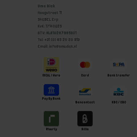
Ome Dick
Hoogstraat 11
5469EL Erp
KvK: 17140625
BTW: NL810287985B01
Tel: +31 (0) 85 20 20 913
Email: info@omedick.nl
iDEAL | Wero
Card
Bank transfer
Pay By Bank
Bancontact
KBC / CBC
Riverty
Billie