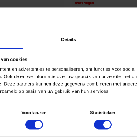
werkdagen
Gtin:
r merk: 8019710
Artikelnummer merk: 8079390
uk
Prijs per 1 Stuk
1 incl. BTW
€ 1036,64 incl. BTW
Details
+
-
Stuk
Stuk
 van cookies
ent en advertenties te personaliseren, om functies voor social
u!
Bestel nu!
. Ook delen we informatie over uw gebruik van onze site met on
e. Deze partners kunnen deze gegevens combineren met andere i
erzameld op basis van uw gebruik van hun services.
Voorkeuren
Statistieken