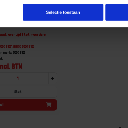
Selectie toestaan
eeld
aad, levertijd 1 tot meerdere
29208121,BBKO920812
r merk: 920812
uk
incl. BTW
+
Stuk
u!