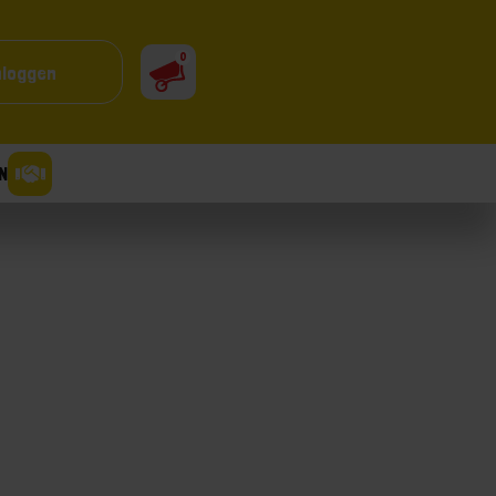
0
nloggen
N