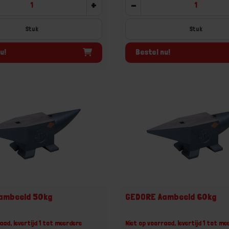
+
-
Stuk
Stuk
u!
Bestel nu!
ambeeld 50kg
GEDORE Aambeeld 60kg
aad, levertijd 1 tot meerdere
Niet op voorraad, levertijd 1 tot me