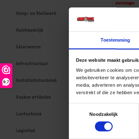
werkdagen
Gtin:
Hang- en Sluitwerk
Artikelnumme
Prijs per 1 St
€ 877,0
Huishoudelijk
Toestemming
-
IJzerwaren
Deze website maakt gebruik
Infrastructuur
We gebruiken cookies om cont
Bestel n
websiteverkeer te analyseren
Installatietechniek
9,7
media, adverteren en analys
verstrekt of die ze hebben v
Keuken artikelen
Toestemmingsselectie
Lastechniek
Noodzakelijk
Logistiek