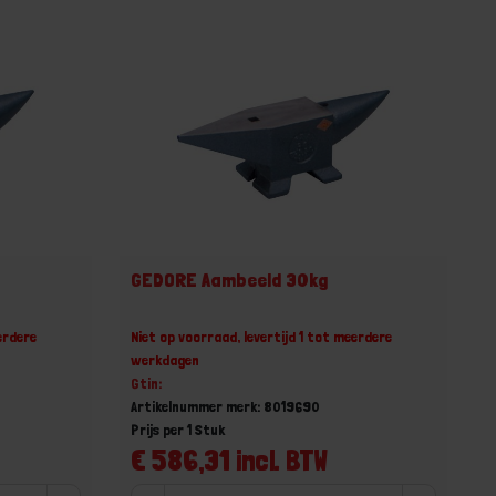
GEDORE Aambeeld 30kg
erdere
Niet op voorraad, levertijd 1 tot meerdere
werkdagen
Gtin:
Artikelnummer merk: 8019690
Prijs per 1 Stuk
€ 586,31 incl. BTW