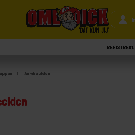
I
REGISTRERE
appen
Aambeelden
elden