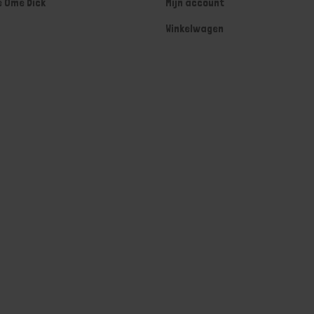
e Ome Dick
Mijn account
Winkelwagen