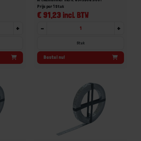
Prijs per 1 Stuk
€ 91,23 incl. BTW
+
-
+
Stuk
Bestel nu!