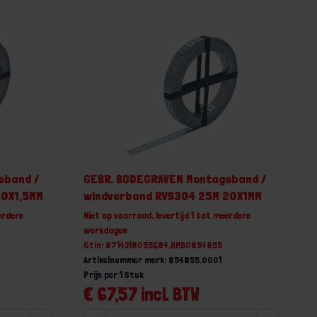
eband /
GEBR. BODEGRAVEN Montageband /
30X1,5MM
windverband RVS304 25M 20X1MM
erdere
Niet op voorraad, levertijd 1 tot meerdere
werkdagen
Gtin: 8714318055684,BMBO854855
Artikelnummer merk: 854855.0001
Prijs per 1 Stuk
€ 67,57 incl. BTW