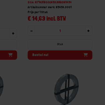
Gtin: 8714318006853,BMBO85454
Artikelnummer merk: 85454.0001
Prijs per 1 Stuk
€ 14,63 incl. BTW
-
+
+
Stuk
Bestel nu!