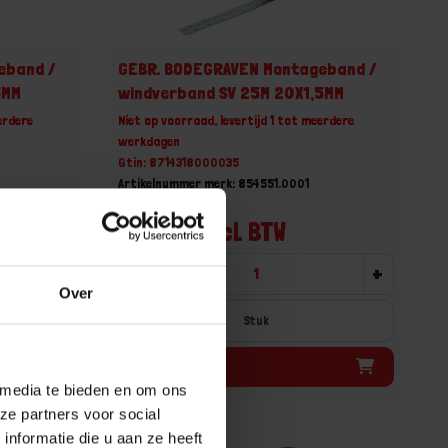
eband /
GEBR. BODEGRAVEN Montageband /
5MM
windverband SV 25M 20X1,5MM
erdere
Niet op voorraad, levertijd 1 tot meerdere
werkdagen
Gtin: 8714318000035
1
Artikelnummer merk: 854551.0001
Prijs per 1 Stuk
€ 32,56 incl. BTW
+
-
+
Over
Stuk
Bestel nu!
 media te bieden en om ons
ze partners voor social
nformatie die u aan ze heeft