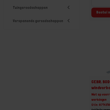
Tuingereedschappen
Bestel n
Verspanende gereedschappen
GEBR. BO
windverba
Niet op voorr
werkdagen
Gtin: 87143
Artikelnumme