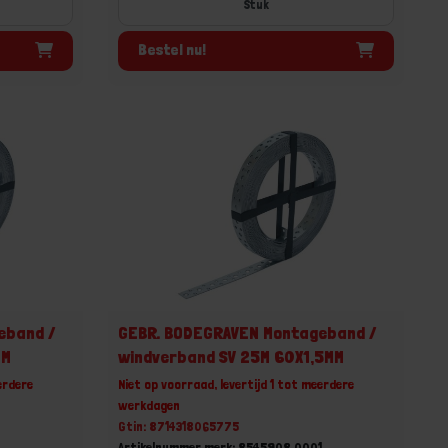
Stuk
Bestel nu!
eband /
GEBR. BODEGRAVEN Montageband /
MM
windverband SV 25M 60X1,5MM
erdere
Niet op voorraad, levertijd 1 tot meerdere
werkdagen
Gtin: 8714318065775
1
Artikelnummer merk: 8545908.0001