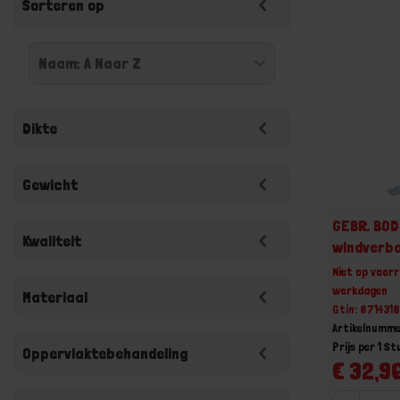
Sorteren op
Dikte
Gewicht
GEBR. BO
Kwaliteit
windverb
Niet op voorr
werkdagen
Materiaal
Gtin: 87143
Artikelnumme
Prijs per 1 St
Oppervlaktebehandeling
€ 32,96