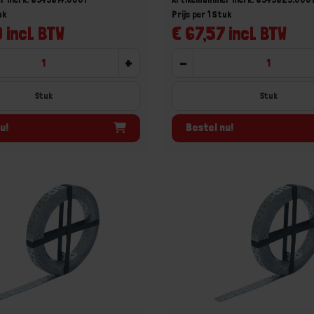
uk
Prijs per 1 Stuk
 incl. BTW
€ 67,57 incl. BTW
+
-
Stuk
Stuk
u!
Bestel nu!