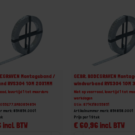
DEGRAVEN Montageband /
GEBR. BODEGRAVEN Montag
and RVS304 10M 20X1MM
windverband RVS304 10M 
aad, levertijd 1 tot meerdere
Niet op voorraad, levertijd 1 tot me
werkdagen
18055677,BMBO854854
Gtin: 8714318055851
r merk: 854854.0001
Artikelnummer merk: 854858.0001
uk
Prijs per 1 Stuk
 incl. BTW
€ 60,96 incl. BTW