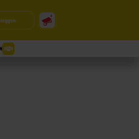
0
nloggen
N