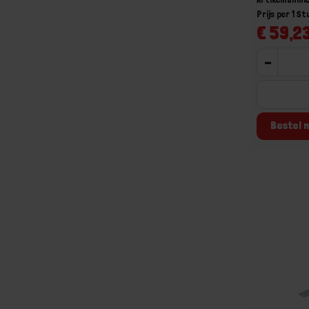
Prijs per 1 St
€ 59,23
-
Bestel n