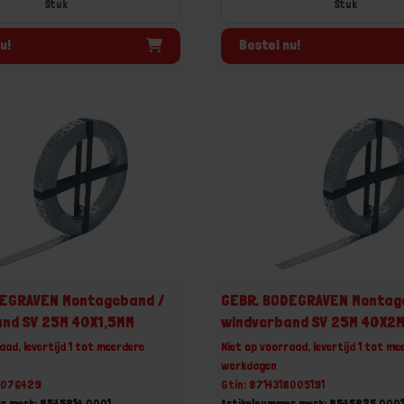
Stuk
Stuk
u!
Bestel nu!
DEGRAVEN Montageband /
GEBR. BODEGRAVEN Montag
nd SV 25M 40X1,5MM
windverband SV 25M 40X2
aad, levertijd 1 tot meerdere
Niet op voorraad, levertijd 1 tot me
werkdagen
18076429
Gtin: 8714318005191
r merk: 8545814.0001
Artikelnummer merk: 8545825.000