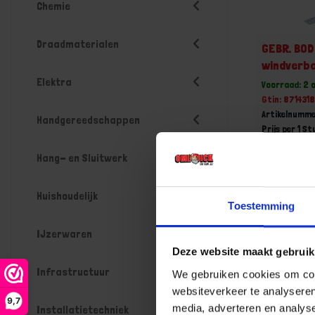
Chemie
Draadmaterialen
GEBR. BO
windverba
Elektra
Voorraad: 2 
Gtin: 87143
Artikelnumme
Handgereedschappen
Prijs per 1 St
€ 24,54
Hang- en Sluitwerk
-
Huishoudelijk
Toestemming
IJzerwaren
Deze website maakt gebruik
Bestel n
Infrastructuur
We gebruiken cookies om cont
websiteverkeer te analyseren
9,7
media, adverteren en analys
Installatietechniek