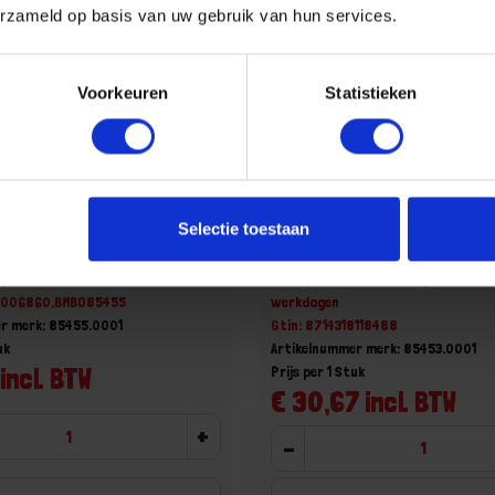
erzameld op basis van uw gebruik van hun services.
Voorkeuren
Statistieken
DEGRAVEN Montageband /
GEBR. BODEGRAVEN Montag
Selectie toestaan
and SV 25M 20X1MM
windverband SV 25M 25X1M
op voorraad
Niet op voorraad, levertijd 1 tot me
18006860,BMBO85455
werkdagen
r merk: 85455.0001
Gtin: 8714318118488
uk
Artikelnummer merk: 85453.0001
incl. BTW
Prijs per 1 Stuk
€ 30,67 incl. BTW
+
-