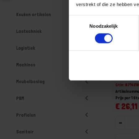
verstrekt of die ze hebben v
Keuken artikelen
Toestemmingsselectie
Noodzakelijk
Lastechniek
Logistiek
GEBR. BO
Machines
windverb
Voorraad: 2 
Meubelbeslag
Gtin: 87143
Artikelnumme
Prijs per 1 St
PBM
€ 26,11 
Profielen
-
Sanitair