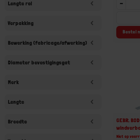
-
Lengte rol
Verpakking
Bestel n
Bewerking (fabricage/afwerking)
Diameter bevestigingsgat
Merk
Lengte
GEBR. BO
Breedte
windverb
Niet op voorr