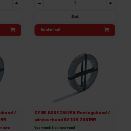
+
-
+
Stuk
Bestel nu!
eband /
GEBR. BODEGRAVEN Montageband /
5MM
windverband SV 10M 20X1MM
erdere
Voorraad: 3 op voorraad