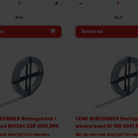
+
-
Stuk
Stuk
u!
Bestel nu!
DEGRAVEN Montageband /
GEBR. BODEGRAVEN Montag
and RVS304 25M 30X1,5MM
windverband SV 10M 20X1,
aad, levertijd 1 tot meerdere
Niet op voorraad, levertijd 1 tot me