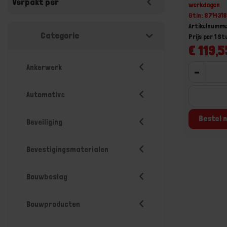
Verpakt per
werkdagen
Gtin: 87143
Artikelnumm
Categorie
Prijs per 1 St
€ 119,5
Ankerwerk
-
Automotive
Bestel n
Beveiliging
Bevestigingsmaterialen
Bouwbeslag
Bouwproducten