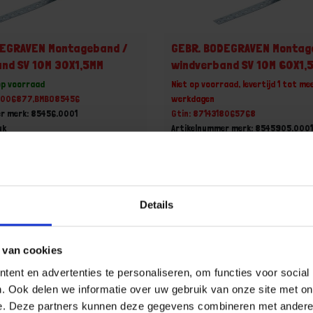
DEGRAVEN Montageband /
GEBR. BODEGRAVEN Montag
nd SV 10M 30X1,5MM
windverband SV 10M 60X1,
op voorraad
Niet op voorraad, levertijd 1 tot me
18006877,BMBO85456
werkdagen
r merk: 85456.0001
Gtin: 8714318065768
uk
Artikelnummer merk: 8545905.000
 incl. BTW
Prijs per 1 Stuk
€ 38,54 incl. BTW
+
-
Details
Stuk
Stuk
 van cookies
u!
Bestel nu!
ent en advertenties te personaliseren, om functies voor social
. Ook delen we informatie over uw gebruik van onze site met on
e. Deze partners kunnen deze gegevens combineren met andere i