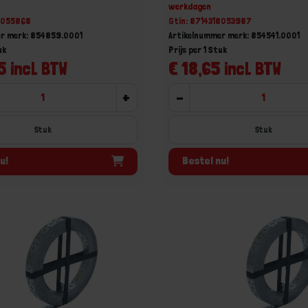
werkdagen
18055868
Gtin: 8714318053987
er merk: 854859.0001
Artikelnummer merk: 854541.0001
uk
Prijs per 1 Stuk
5 incl. BTW
€ 18,65 incl. BTW
+
-
Stuk
Stuk
u!
Bestel nu!