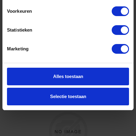
665LB/30
Voorkeuren
Niet op voorraad, levertijd 1 tot meerdere werkdagen
Gtin: 8014230933481
Artikelnummer merk: 006650130
Statistieken
Prijs per 1 Stuk
€ 296,45 incl. BTW
Marketing
-
+
Stuk
Alles toestaan
Bestel nu!
Selectie toestaan