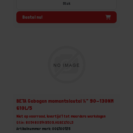
Stuk
Bestel nu!
BETA Gebogen momentsleutel ½" 90-130NM
610L/5
Niet op voorraad, levertijd 1 tot meerdere werkdagen
Gtin: 8054809149509,HGBE610L5
Artikelnummer merk: 006100125