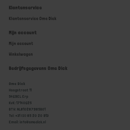
Klantenservice
Klantenservice Ome Dick
Mijn account
Mijn account
Winkelwagen
Bedrijfsgegevens Ome Dick
Ome Dick
Hoogstraat 11
5469EL Erp
KvK: 17140625
BTW: NL810287985B01
Tel: +31 (0) 85 20 20 913
Email: info@omedick.nl