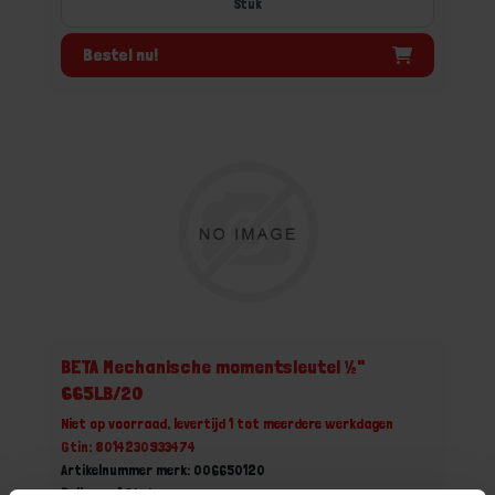
Stuk
Bestel nu!
BETA Mechanische momentsleutel ½"
665LB/20
Niet op voorraad, levertijd 1 tot meerdere werkdagen
Gtin: 8014230933474
Artikelnummer merk: 006650120
Prijs per 1 Stuk