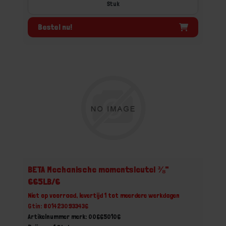
Stuk
Bestel nu!
BETA Mechanische momentsleutel ⅜"
665LB/6
Niet op voorraad, levertijd 1 tot meerdere werkdagen
Gtin: 8014230933436
Artikelnummer merk: 006650106