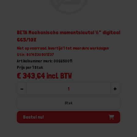
BETA Mechanische momentsleutel ½" digitaal
665/10X
Niet op voorraad, levertijd 1 tot meerdere werkdagen
Gtin: 8014230901237
Artikelnummer merk: 006650011
Prijs per 1 Stuk
€ 343,64 incl. BTW
-
+
Stuk
Bestel nu!