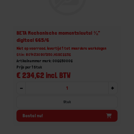
BETA Mechanische momentsleutel ⅜"
digitaal 665/6
Niet op voorraad, levertijd 1 tot meerdere werkdagen
Gtin: 8014230901350,HGBE6656
Artikelnummer merk: 006650006
Prijs per 1 Stuk
€ 234,62 incl. BTW
-
+
Stuk
Bestel nu!