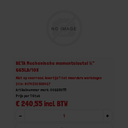
BETA Mechanische momentsleutel ½"
665LB/10X
Niet op voorraad, levertijd 1 tot meerdere werkdagen
Gtin: 8014230933467
Artikelnummer merk: 006650111
Prijs per 1 Stuk
€ 240,55 incl. BTW
-
+