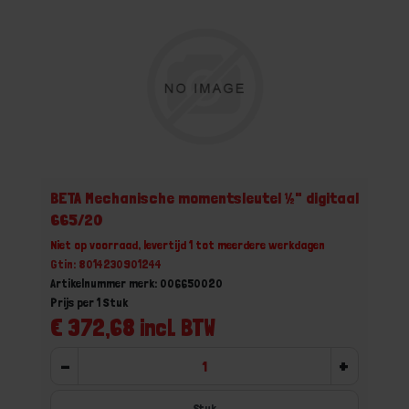
BETA Mechanische momentsleutel ½" digitaal
665/20
Niet op voorraad, levertijd 1 tot meerdere werkdagen
Gtin: 8014230901244
Artikelnummer merk: 006650020
Prijs per 1 Stuk
€ 372,68 incl. BTW
-
+
Stuk