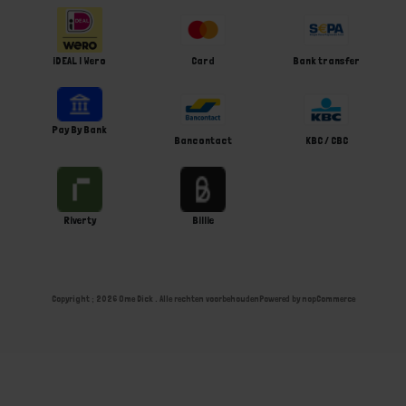
iDEAL | Wero
Card
Bank transfer
Pay By Bank
Bancontact
KBC / CBC
Riverty
Billie
Copyright ; 2026 Ome Dick . Alle rechten voorbehouden
Powered by
nopCommerce