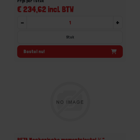
Prijs per 1 Stuk
€ 234,62 incl. BTW
-
+
Stuk
Bestel nu!
BETA Mechanische momentsleutel ⅜"