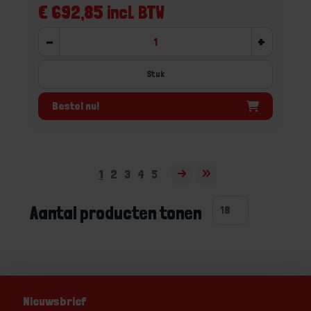
€ 692,85 incl. BTW
-
+
Stuk
Bestel nu!
1
2
3
4
5
Aantal producten tonen
Nieuwsbrief