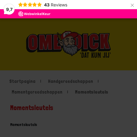
×
43
Reviews
9,7
Startpagina
Handgereedschappen
Momentgereedschappen
Momentsleutels
Momentsleutels
Momentsleutels