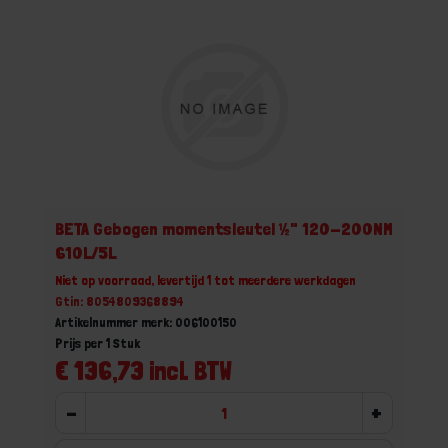
BETA Gebogen momentsleutel ½" 120-200NM
610L/5L
Niet op voorraad, levertijd 1 tot meerdere werkdagen
Gtin: 8054809368894
Artikelnummer merk: 006100150
Prijs per 1 Stuk
€ 136,73 incl. BTW
-
+