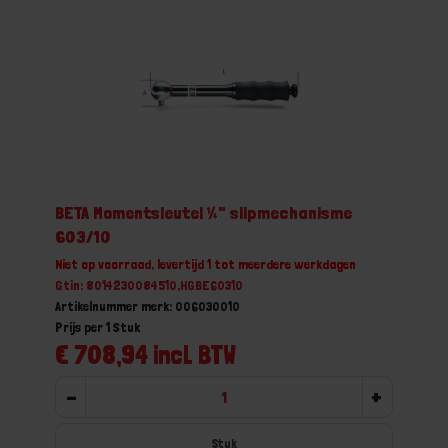
BETA Momentsleutel ¼" slipmechanisme
603/10
Niet op voorraad, levertijd 1 tot meerdere werkdagen
Gtin: 8014230084510,HGBE60310
Artikelnummer merk: 006030010
Prijs per 1 Stuk
€ 708,94 incl. BTW
-
+
Stuk