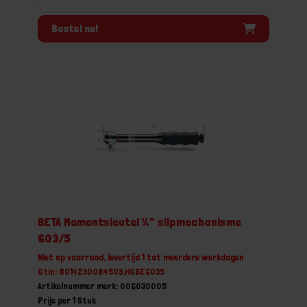
Bestel nu!
BETA Momentsleutel ¼" slipmechanisme
603/5
Niet op voorraad, levertijd 1 tot meerdere werkdagen
Gtin: 8014230084503,HGBE6035
Artikelnummer merk: 006030005
Prijs per 1 Stuk