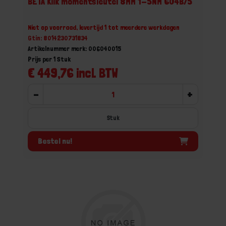
BETA Klik momentsleutel 8MM 1-5NM 604B/5
Niet op voorraad, levertijd 1 tot meerdere werkdagen
Gtin: 8014230731834
Artikelnummer merk: 006040015
Prijs per 1 Stuk
€ 449,76 incl. BTW
-
+
Stuk
Bestel nu!