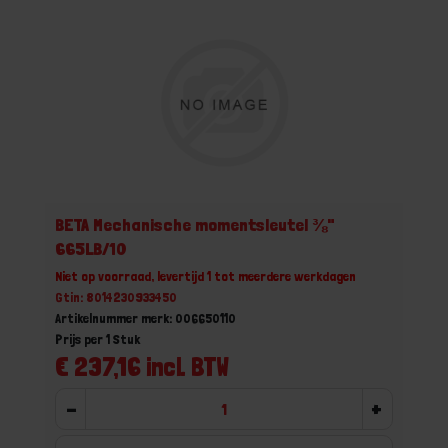
BETA Mechanische momentsleutel ⅜"
665LB/10
Niet op voorraad, levertijd 1 tot meerdere werkdagen
Gtin: 8014230933450
Artikelnummer merk: 006650110
Prijs per 1 Stuk
€ 237,16 incl. BTW
-
+