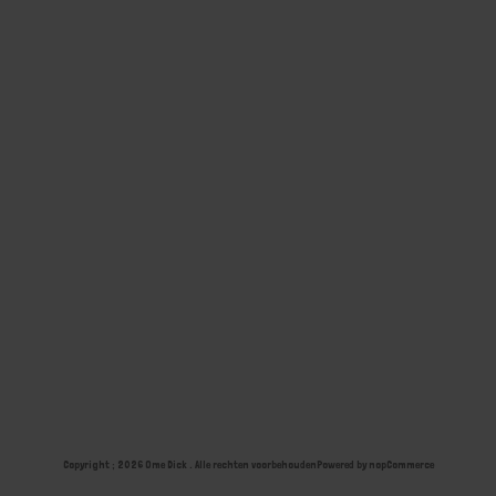
Copyright ; 2026 Ome Dick . Alle rechten voorbehouden
Powered by
nopCommerce