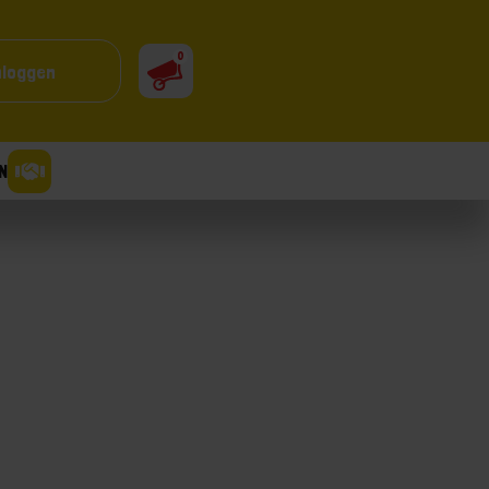
0
nloggen
N