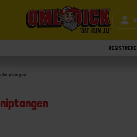
I
REGISTRERE
elkniptangen
kniptangen