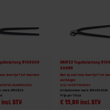
egelkniptang 9100200
KNIPEX Tegelkniptang 91
200MM
aad, levertijd 1 tot meerdere
Niet op voorraad, levertijd 1 tot me
werkdagen
73013754,HGKN9100200
Gtin: 4003773034100
er merk: 9100200
Artikelnummer merk: 9100200EAN
uk
Prijs per 1 Stuk
 incl. BTW
€ 15,80 incl. BTW