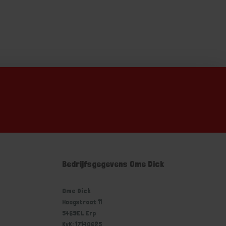
Bedrijfsgegevens Ome Dick
Ome Dick
Hoogstraat 11
5469EL Erp
KvK: 17140625