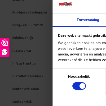
Handgereedschappen
Toestemming
Hang- en Sluitwerk
Deze website maakt gebruik
Huishoudelijk
We gebruiken cookies om cont
websiteverkeer te analyseren
IJzerwaren
9,7
media, adverteren en analys
verstrekt of die ze hebben v
Infrastructuur
Toestemmingsselectie
Installatietechniek
Noodzakelijk
Keuken artikelen
Lastechniek