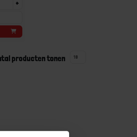
+
ntal producten tonen