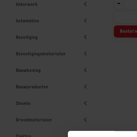
-
Ankerwerk
Automotive
Bestel n
Beveiliging
Bevestigingsmaterialen
Bouwbeslag
Bouwproducten
Chemie
Draadmaterialen
Elektra