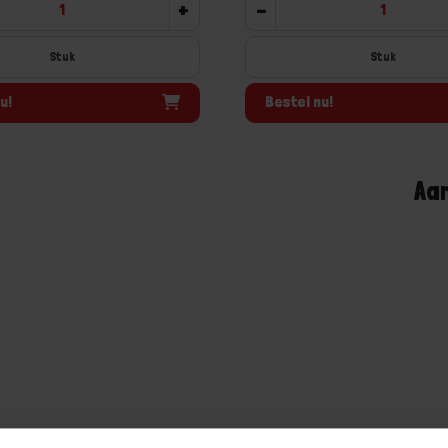
+
-
Stuk
Stuk
u!
Bestel nu!
Aa