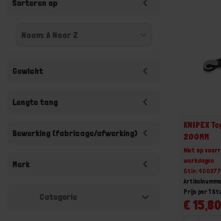
Sorteren op
Gewicht
Lengte tang
KNIPEX T
Bewerking (fabricage/afwerking)
200MM
Niet op voorr
werkdagen
Merk
Gtin: 40037
Artikelnumm
Prijs per 1 St
Categorie
€ 15,80