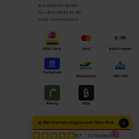
BTW: NL810287985B01
Tel: +31 (0) 85 20 20 913
Email: info@omedick.nl
iDEAL | Wero
Card
Bank transfer
Pay By Bank
Bancontact
KBC / CBC
Riverty
Billie
Wat klanten zeggen over Ome Dick