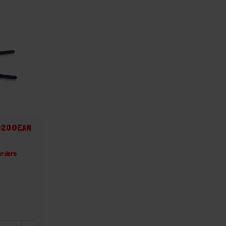
00200EAN
erdere