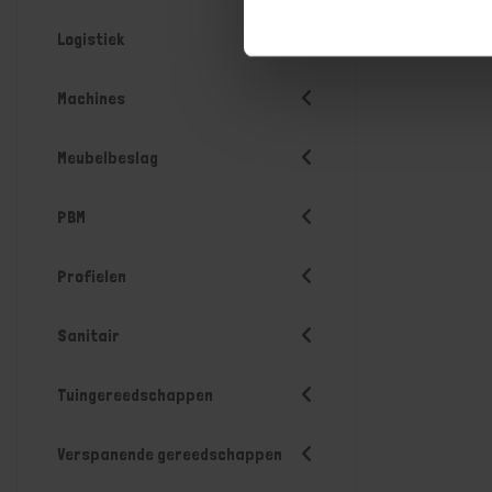
Logistiek
Machines
Meubelbeslag
PBM
Profielen
Sanitair
Tuingereedschappen
Verspanende gereedschappen