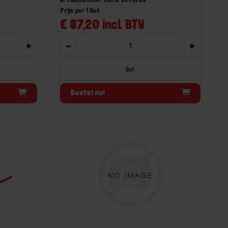
Prijs per 1 Set
€ 87,20 incl. BTW
+
-
+
Set
Bestel nu!