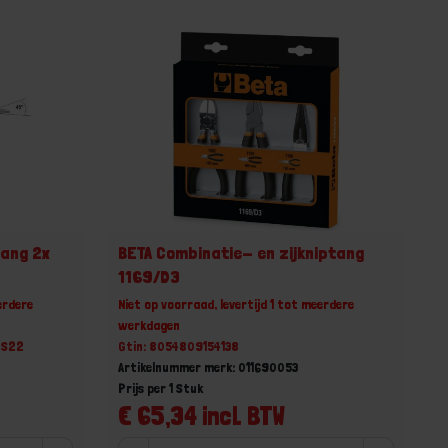
lang 2x
BETA Combinatie- en zijkniptang
1169/D3
erdere
Niet op voorraad, levertijd 1 tot meerdere
werkdagen
PS22
Gtin: 8054809154138
Artikelnummer merk: 011690053
Prijs per 1 Stuk
€ 65,34 incl. BTW