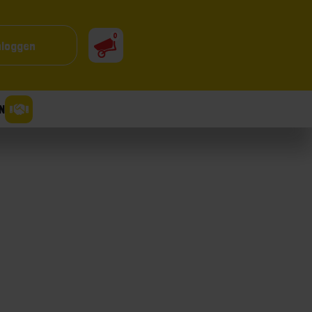
0
nloggen
N