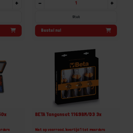
+
-
+
Stuk
Bestel nu!
50x
BETA Tangenset 1169BM/D3 3x
erdere
Niet op voorraad, levertijd 1 tot meerdere