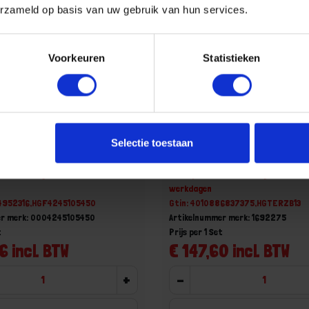
erzameld op basis van uw gebruik van hun services.
Voorkeuren
Statistieken
terpomptangset 1"-2" 3x
GEDORE Borgringtangense
Selectie toestaan
001 in i-BOXX 72 8x
aad, levertijd 1 tot meerdere
Niet op voorraad, levertijd 1 tot me
werkdagen
84952316,HGF4245105450
Gtin: 4010886837375,HGTERZB13
er merk: 0004245105450
Artikelnummer merk: 1692275
t
Prijs per 1 Set
6 incl. BTW
€ 147,60 incl. BTW
+
-