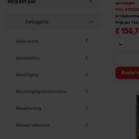
Verpakt per
werkdagen
Gtin: 80142
Artikelnumm
Categorie
Prijs per 1 St
€ 156,7
Ankerwerk
-
Automotive
Bestel n
Beveiliging
Bevestigingsmaterialen
Bouwbeslag
Bouwproducten