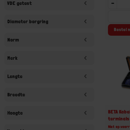
-
VDE getest
Diameter borgring
Bestel n
Norm
Merk
Lengte
Breedte
BETA Kabe
Hoogte
terminal
Niet op voorr