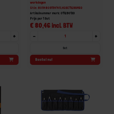
werkdagen
Gtin: 8054809154145,HGBE1169BMD3
Artikelnummer merk: 011690133
Prijs per 1 Set
€ 80,46 incl. BTW
+
-
+
Set
Bestel nu!