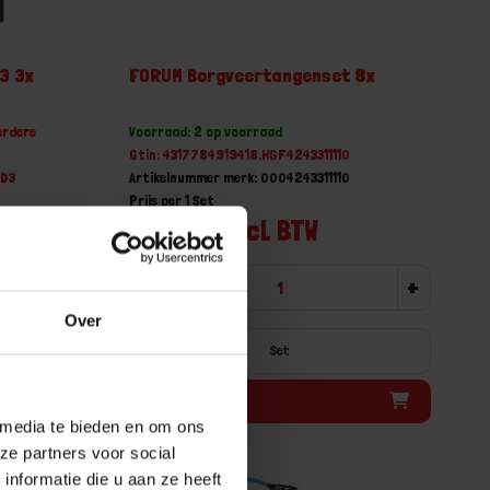
3 3x
FORUM Borgveertangenset 8x
erdere
Voorraad: 2 op voorraad
Gtin: 4317784919418,HGF4243311110
MD3
Artikelnummer merk: 0004243311110
Prijs per 1 Set
€ 161,79 incl. BTW
-
+
+
Over
Set
Bestel nu!
 media te bieden en om ons
ze partners voor social
nformatie die u aan ze heeft