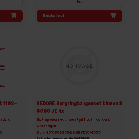
Set
Bestel nu!
t 1102-
GEDORE Borgringtangenset binnen S
8000 JE 4x
erdere
Niet op voorraad, levertijd 1 tot meerdere
werkdagen
3
Gtin: 4010886951026,HGTE3041999
Artikelnummer merk: 3041999