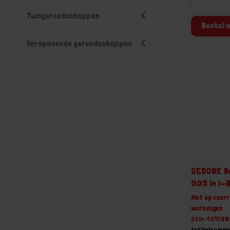
Tuingereedschappen
Bestel n
Verspanende gereedschappen
GEDORE B
005 in i-
Niet op voorr
werkdagen
Gtin: 40108
Artikelnumme