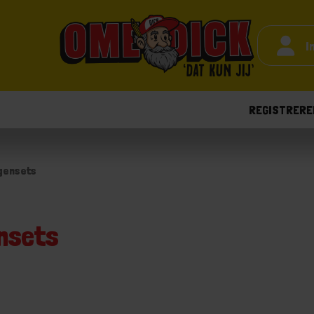
I
REGISTRERE
gensets
nsets