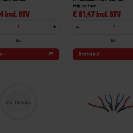
t
Prijs per 1 Set
4 incl. BTW
€ 81,47 incl. BTW
+
-
Set
Set
u!
Bestel nu!