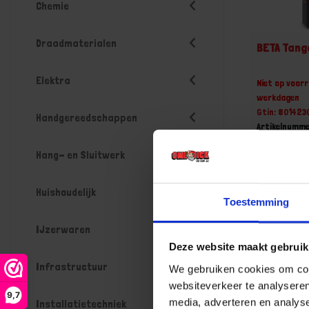
Chemie
Draadmaterialen
BETA Tang
Elektra
Niet op voorr
werkdagen
Gtin: 80142
Handgereedschappen
Artikelnumme
Prijs per 1 Se
Hang- en Sluitwerk
€ 69,45
-
Huishoudelijk
Toestemming
IJzerwaren
Deze website maakt gebruik
Bestel n
Infrastructuur
We gebruiken cookies om cont
websiteverkeer te analyseren
9,7
media, adverteren en analys
Installatietechniek