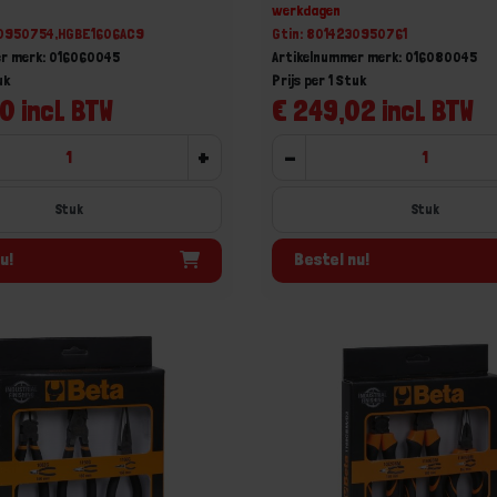
werkdagen
30950754,HGBE1606AC9
Gtin: 8014230950761
er merk: 016060045
Artikelnummer merk: 016080045
uk
Prijs per 1 Stuk
0 incl. BTW
€ 249,02 incl. BTW
+
-
Stuk
Stuk
u!
Bestel nu!