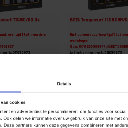
enset 1169G/D3 3x
BETA Tangenset 1169GBM/D
aad, levertijd 1 tot meerdere
Niet op voorraad, levertijd 1 tot me
werkdagen
30964867
Gtin: 8014230964874,HGBE1169GB
r merk: 011690073
Artikelnummer merk: 011690273
t
Prijs per 1 Set
 incl. BTW
€ 126,44 incl. BTW
+
-
Details
Set
Set
 van cookies
u!
Bestel nu!
ent en advertenties te personaliseren, om functies voor social
. Ook delen we informatie over uw gebruik van onze site met on
e. Deze partners kunnen deze gegevens combineren met andere i