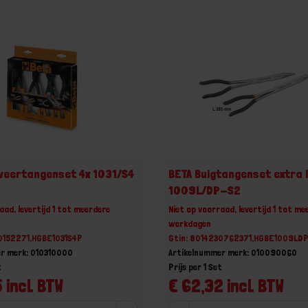
veertangenset 4x 1031/S4
BETA Buigtangenset extra 
1009L/DP-S2
aad, levertijd 1 tot meerdere
Niet op voorraad, levertijd 1 tot me
werkdagen
30152271,HGBE1031S4P
Gtin: 8014230762371,HGBE1009LD
r merk: 010310000
Artikelnummer merk: 010090060
t
Prijs per 1 Set
 incl. BTW
€ 62,32 incl. BTW