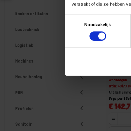
verstrekt of die ze hebben v
Keuken artikelen
Toestemmingsselectie
Noodzakelijk
Lastechniek
Logistiek
FORUM Wa
Machines
Niet op voorr
Meubelbeslag
werkdagen
Gtin: 43177
Artikelnumm
PBM
Prijs per 1 Se
€ 142,7
Profielen
-
Sanitair