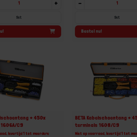
+
-
Set
Set
u!
Bestel nu!
lschoentang + 450x
BETA Kabelschoentang + 4
s 1606A/C9
terminals 1608/C9
aad, levertijd 1 tot meerdere
Niet op voorraad, levertijd 1 tot me