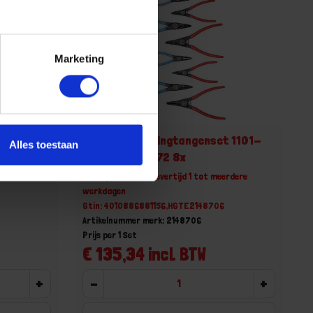
Marketing
t 1101-
GEDORE Borgringtangenset 1101-
Alles toestaan
004 in i-BOXX 72 8x
erdere
Niet op voorraad, levertijd 1 tot meerdere
werkdagen
Gtin: 4010886881156,HGTE2148706
Artikelnummer merk: 2148706
Prijs per 1 Set
€ 135,34 incl. BTW
+
-
+