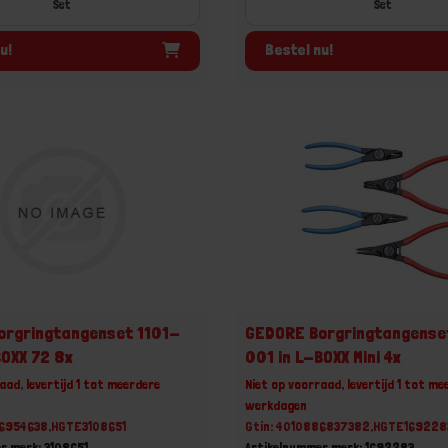
Set
Set
u!
Bestel nu!
orgringtangenset 1101-
GEDORE Borgringtangense
BOXX 72 8x
001 in L-BOXX Mini 4x
aad, levertijd 1 tot meerdere
Niet op voorraad, levertijd 1 tot me
werkdagen
86954638,HGTE3108651
Gtin: 4010886837382,HGTE169228
r merk: 3108651
Artikelnummer merk: 1692283