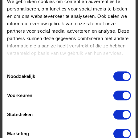
GEDORE Warmschroot hamer 1500g
We gebruiken cookies om content en advertenties te
personaliseren, om functies voor social media te bieden
en om ons websiteverkeer te analyseren. Ook delen we
Niet op voorraad, levertijd 1 tot meerdere werkdagen
Gtin: 4010883866439,HGTE8664310
informatie over uw gebruik van onze site met onze
Artikelnummer merk: 8664310
partners voor social media, adverteren en analyse. Deze
Prijs per 1 Stuk
partners kunnen deze gegevens combineren met andere
€ 107,17 incl. BTW
informatie die u aan ze heeft verstrekt of die ze hebben
verzameld op basis van uw gebruik van hun services.
-
+
Toestemmingsselectie
Stuk
Noodzakelijk
Bestel nu!
Voorkeuren
Aantal producten tonen
Statistieken
Marketing