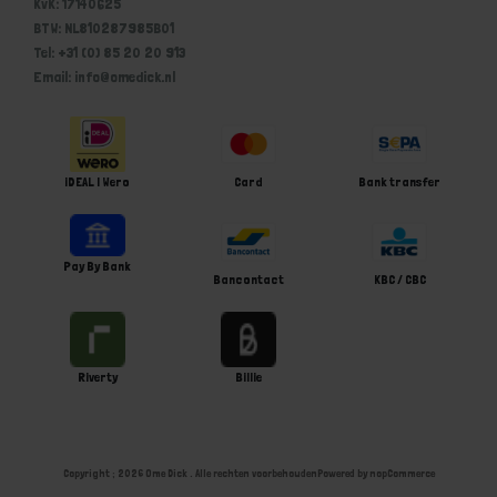
KvK: 17140625
BTW: NL810287985B01
Tel: +31 (0) 85 20 20 913
Email: info@omedick.nl
iDEAL | Wero
Card
Bank transfer
Pay By Bank
Bancontact
KBC / CBC
Riverty
Billie
Copyright ; 2026 Ome Dick . Alle rechten voorbehouden
Powered by
nopCommerce