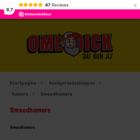
×
47
Reviews
9,7
Startpagina
Handgereedschappen
Hamers
Smeedhamers
Smeedhamers
Smeedhamers