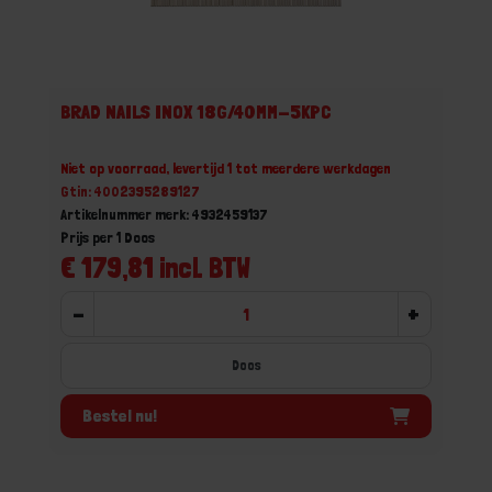
BRAD NAILS INOX 18G/40MM-5KPC
Niet op voorraad, levertijd 1 tot meerdere werkdagen
Gtin: 4002395289127
Artikelnummer merk: 4932459137
Prijs per 1 Doos
€ 179,81 incl. BTW
-
+
Doos
Bestel nu!