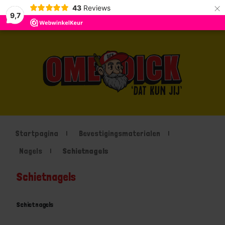
×
43
Reviews
9,7
Startpagina
Bevestigingsmaterialen
Nagels
Schietnagels
Schietnagels
Schietnagels