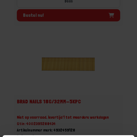
Doos
Bestel nu!
BRAD NAILS 18G/32MM-5KPC
Niet op voorraad, levertijd 1 tot meerdere werkdagen
Gtin: 4002395288434
Artikelnummer merk: 4932459128
Prijs per 1 Doos