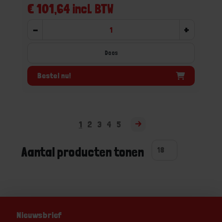
€ 101,64 incl. BTW
-
+
Doos
Bestel nu!
1
2
3
4
5
Aantal producten tonen
Nieuwsbrief