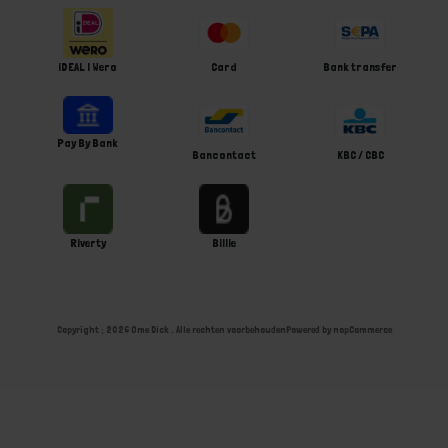
iDEAL | Wero
Card
Bank transfer
Pay By Bank
Bancontact
KBC / CBC
Riverty
Billie
Copyright ; 2026 Ome Dick . Alle rechten voorbehouden
Powered by
nopCommerce