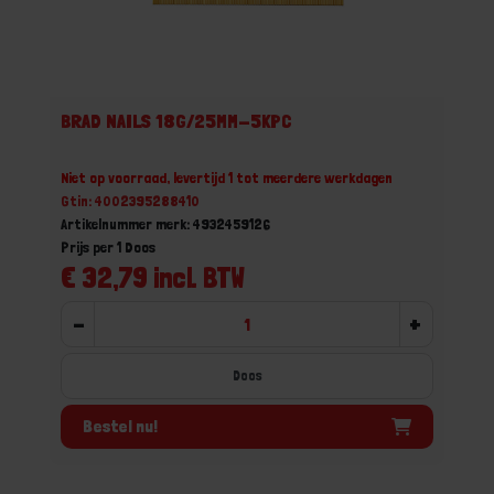
BRAD NAILS 18G/25MM-5KPC
Niet op voorraad, levertijd 1 tot meerdere werkdagen
Gtin: 4002395288410
Artikelnummer merk: 4932459126
Prijs per 1 Doos
€ 32,79 incl. BTW
-
+
Doos
Bestel nu!