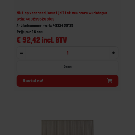
Niet op voorraad, levertijd 1 tot meerdere werkdagen
Gtin: 4002395289103
Artikelnummer merk: 4932459135
Prijs per 1 Doos
€ 92,42 incl. BTW
-
+
Doos
Bestel nu!