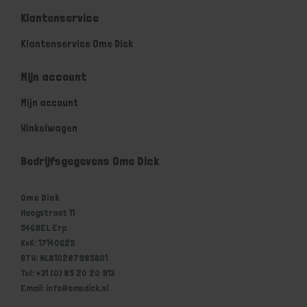
Klantenservice
Klantenservice Ome Dick
Mijn account
Mijn account
Winkelwagen
Bedrijfsgegevens Ome Dick
Ome Dick
Hoogstraat 11
5469EL Erp
KvK: 17140625
BTW: NL810287985B01
Tel: +31 (0) 85 20 20 913
Email: info@omedick.nl