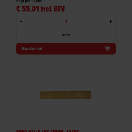
Prijs per 1 Doos
€ 55,01 incl. BTW
-
+
Doos
Bestel nu!
BRAD NAILS 18G/19MM-10KPC