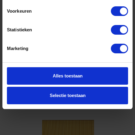
Voorkeuren
Niet op voorraad, levertijd 1 tot meerdere werkdagen
Gtin: 4002395288458
Artikelnummer merk: 4932459130
Statistieken
Prijs per 1 Doos
€ 48,98 incl. BTW
Marketing
-
+
Doos
Alles toestaan
Bestel nu!
Selectie toestaan