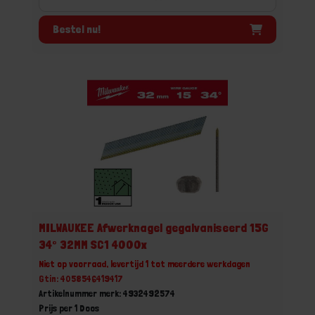
Bestel nu!
MILWAUKEE Afwerknagel gegalvaniseerd 15G
34° 32MM SC1 4000x
Niet op voorraad, levertijd 1 tot meerdere werkdagen
Gtin: 4058546419417
Artikelnummer merk: 4932492574
Prijs per 1 Doos