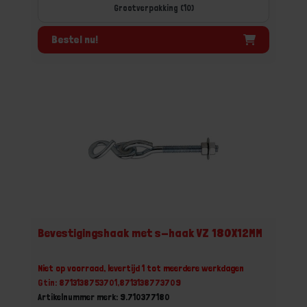
Grootverpakking (10)
Bestel nu!
Bevestigingshaak met s-haak VZ 180X12MM
Niet op voorraad, levertijd 1 tot meerdere werkdagen
Gtin: 8713138753701,8713138773709
Artikelnummer merk: 9.710377180