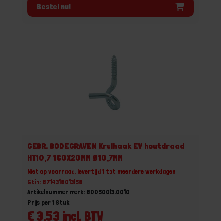
Bestel nu!
GEBR. BODEGRAVEN Krulhaak EV houtdraad
HT10,7 160X20MM Ø10,7MM
Niet op voorraad, levertijd 1 tot meerdere werkdagen
Gtin: 8714318013158
Artikelnummer merk: 80050013.0010
Prijs per 1 Stuk
€ 3,53 incl. BTW