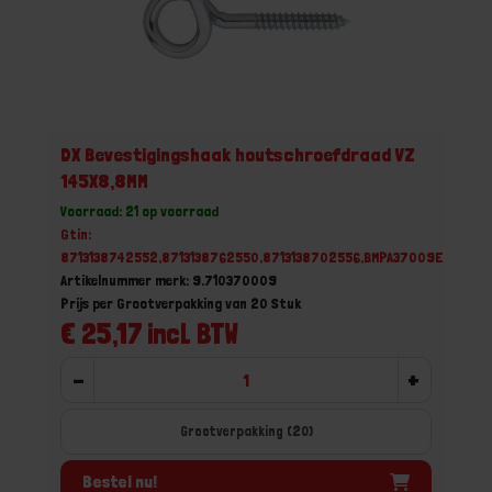
DX Bevestigingshaak houtschroefdraad VZ
145X8,8MM
Voorraad: 21 op voorraad
Gtin:
8713138742552,8713138762550,8713138702556,BMPA37009E
Artikelnummer merk: 9.710370009
Prijs per Grootverpakking van 20 Stuk
€ 25,17 incl. BTW
-
+
Grootverpakking (20)
Bestel nu!