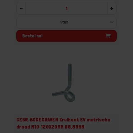
-
+
Bestel nu!
GEBR. BODEGRAVEN Krulhaak EV metrische
draad M10 120X20MM Ø8,85MM