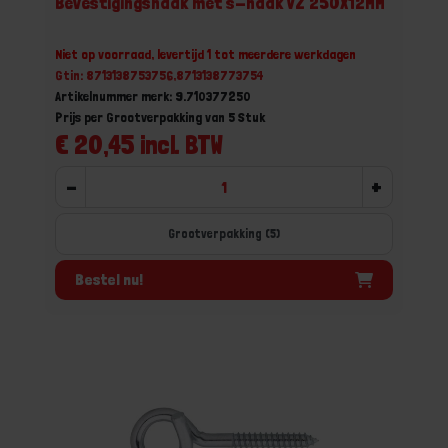
Bevestigingshaak met s-haak VZ 250X12MM
Niet op voorraad, levertijd 1 tot meerdere werkdagen
Gtin: 8713138753756,8713138773754
Artikelnummer merk: 9.710377250
Prijs per Grootverpakking van 5 Stuk
€ 20,45 incl. BTW
-
+
Grootverpakking (5)
Bestel nu!