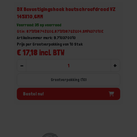
DX Bevestigingshaak houtschroefdraad VZ
145X10,6MM
Voorraad: 35 op voorraad
Gtin: 8713138742606,8713138762604,BMPA37010E
Artikelnummer merk: 9.710370010
Prijs per Grootverpakking van 10 Stuk
€ 17,18 incl. BTW
-
+
Grootverpakking (10)
Bestel nu!