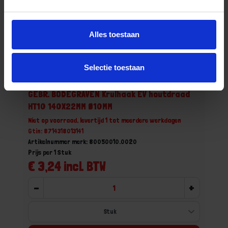
Alles toestaan
Selectie toestaan
GEBR. BODEGRAVEN Krulhaak EV houtdraad
HT10 140X22MM Ø10MM
Niet op voorraad, levertijd 1 tot meerdere werkdagen
Gtin: 8714318013141
Artikelnummer merk: 80050010.0020
Prijs per 1 Stuk
€ 3,24 incl. BTW
-
+