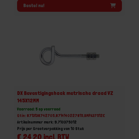
Bestel nu!
DX Bevestigingshaak metrische draad VZ
145X12MM
Voorraad: 5 op voorraad
Gtin: 8713138742705,8714140227815,BMPA37512E
Artikelnummer merk: 9.710375012
Prijs per Grootverpakking van 10 Stuk
€ 24,20 incl. BTW