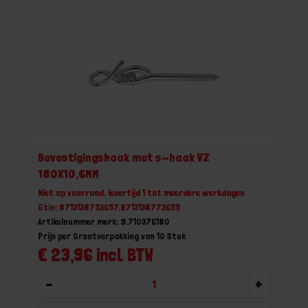
Bevestigingshaak met s-haak VZ
180X10,6MM
Niet op voorraad, levertijd 1 tot meerdere werkdagen
Gtin: 8713138753657,8713138773655
Artikelnummer merk: 9.710376180
Prijs per Grootverpakking van 10 Stuk
€ 23,96 incl. BTW
-
+