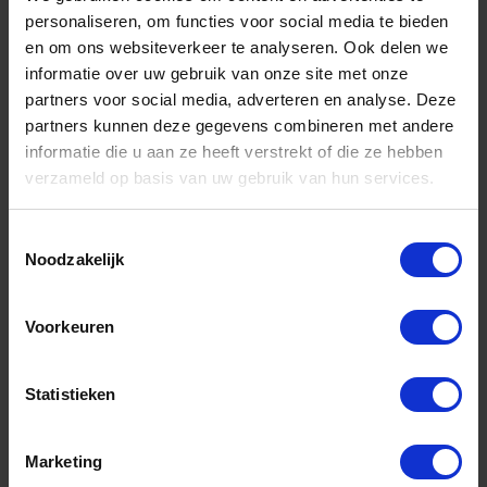
personaliseren, om functies voor social media te bieden
en om ons websiteverkeer te analyseren. Ook delen we
informatie over uw gebruik van onze site met onze
DX Veiligheidsschommelhaak met metrisch
partners voor social media, adverteren en analyse. Deze
draad VZ M12X180MM
partners kunnen deze gegevens combineren met andere
Niet op voorraad, levertijd 1 tot meerdere werkdagen
informatie die u aan ze heeft verstrekt of die ze hebben
Gtin: 8714140208500,8714140208494
verzameld op basis van uw gebruik van hun services.
Artikelnummer merk: 9.710379180
Prijs per Grootverpakking van 10 Stuk
€ 102,37 incl. BTW
Toestemmingsselectie
Noodzakelijk
-
+
Voorkeuren
Grootverpakking (10)
Bestel nu!
Statistieken
Marketing