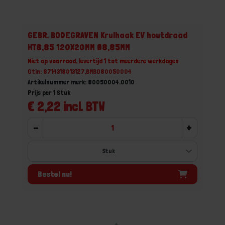
GEBR. BODEGRAVEN Krulhaak EV houtdraad
HT8,85 120X20MM Ø8,85MM
Niet op voorraad, levertijd 1 tot meerdere werkdagen
Gtin: 8714318013127,BMBO80050004
Artikelnummer merk: 80050004.0010
Prijs per 1 Stuk
€ 2,22 incl. BTW
-
+
Bestel nu!