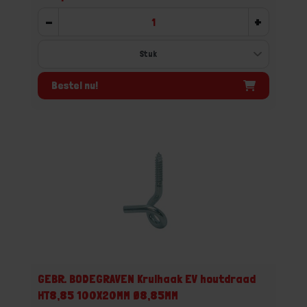
-
+
Bestel nu!
GEBR. BODEGRAVEN Krulhaak EV houtdraad
HT8,85 100X20MM Ø8,85MM