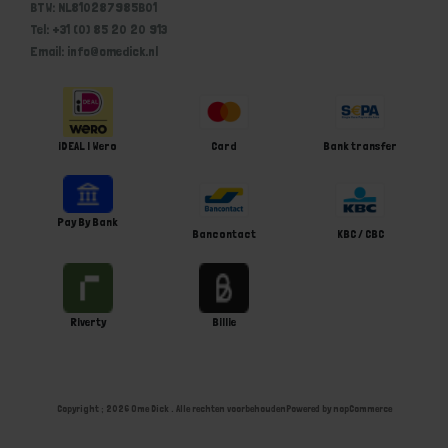
BTW: NL810287985B01
Tel: +31 (0) 85 20 20 913
Email: info@omedick.nl
iDEAL | Wero
Card
Bank transfer
Pay By Bank
Bancontact
KBC / CBC
Riverty
Billie
Copyright ; 2026 Ome Dick . Alle rechten voorbehouden
Powered by
nopCommerce