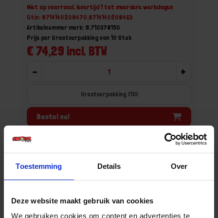
Niet op voorraad, levertijd 1 tot meerdere werkdagen
Gtin: 8714140208470,8714140208463
Artikelnummer merk: 9.710378150
Prijs per Grootverpakking van 10 Stuk
€ 74,29 incl. BTW
-
+
Grootverpakking (10)
Bestel nu!
Toestemming
Details
Over
Deze website maakt gebruik van cookies
We gebruiken cookies om content en advertenties te