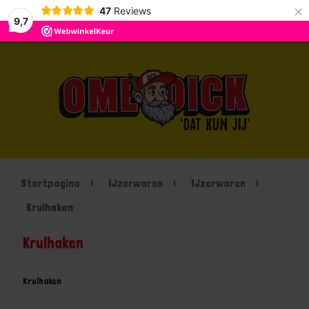
×
47
Reviews
9,7
Startpagina
IJzerwaren
IJzerwaren
Krulhaken
Krulhaken
Krulhaken