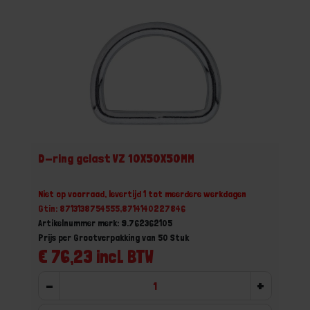
D-ring gelast VZ 10X50X50MM
Niet op voorraad, levertijd 1 tot meerdere werkdagen
Gtin: 8713138754555,8714140227846
Artikelnummer merk: 9.762362105
Prijs per Grootverpakking van 50 Stuk
€ 76,23 incl. BTW
-
+