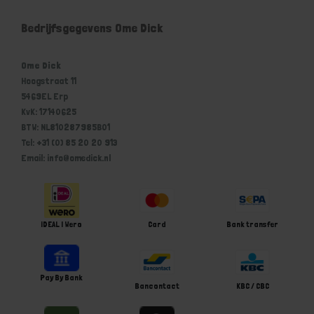
Bedrijfsgegevens Ome Dick
Ome Dick
Hoogstraat 11
5469EL Erp
KvK: 17140625
BTW: NL810287985B01
Tel: +31 (0) 85 20 20 913
Email: info@omedick.nl
iDEAL | Wero
Card
Bank transfer
Pay By Bank
Bancontact
KBC / CBC