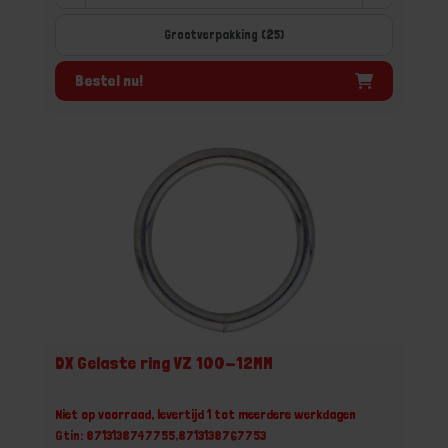
Grootverpakking (25)
Bestel nu!
DX Gelaste ring VZ 100-12MM
Niet op voorraad, levertijd 1 tot meerdere werkdagen
Gtin: 8713138747755,8713138767753