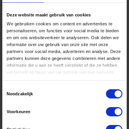
Deze website maakt gebruik van cookies
We gebruiken cookies om content en advertenties te
personaliseren, om functies voor social media te bieden
en om ons websiteverkeer te analyseren. Ook delen we
informatie over uw gebruik van onze site met onze
partners voor social media, adverteren en analyse. Deze
partners kunnen deze gegevens combineren met andere
informatie die u aan ze heeft verstrekt of die ze hebben
DX Gelaste ring VZ 25-3MM
verzameld op basis van uw gebruik van hun services.
Niet op voorraad, levertijd 1 tot meerdere werkdagen
Toestemmingsselectie
Gtin: 8716336430351,8716336551735
Noodzakelijk
Artikelnummer merk: 8000.034.0325
Prijs per Grootverpakking van 100 Stuk
€ 13,31 incl. BTW
Voorkeuren
-
+