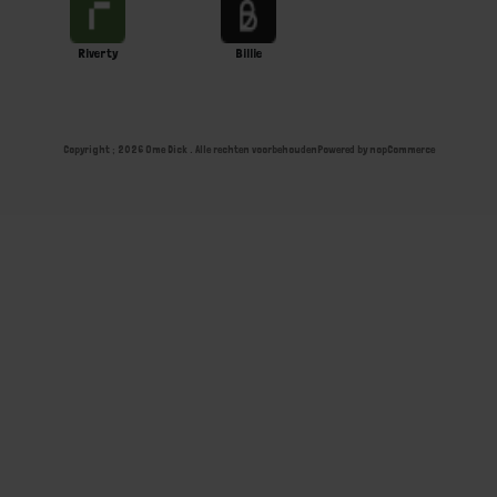
Riverty
Billie
Copyright ; 2026 Ome Dick . Alle rechten voorbehouden
Powered by
nopCommerce