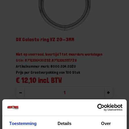
DX Gelaste ring VZ 20-3MM
Niet op voorraad, levertijd 1 tot meerdere werkdagen
Gtin: 8716336430252,8716336551728
Artikelnummer merk: 8000.034.0320
Prijs per Grootverpakking van 100 Stuk
€ 12,10 incl. BTW
-
+
Grootverpakking (100)
Bestel nu!
Toestemming
Details
Over