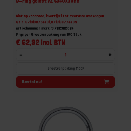
D-ring gelast VZ 6X40X30MM
Niet op voorraad, levertijd 1 tot meerdere werkdagen
Gtin: 8713138754401,8713138774409
Artikelnummer merk: 9.762362064
Prijs per Grootverpakking van 100 Stuk
€ 62,92 incl. BTW
-
+
Grootverpakking (100)
Bestel nu!