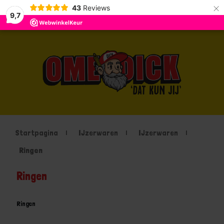
×
43
Reviews
9,7
Startpagina
IJzerwaren
IJzerwaren
Ringen
Ringen
Ringen