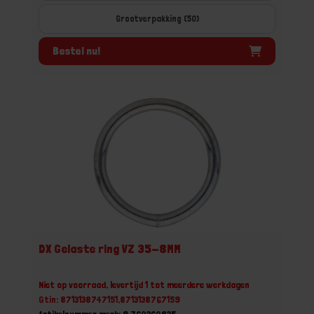
Grootverpakking (50)
Bestel nu!
DX Gelaste ring VZ 35-8MM
Niet op voorraad, levertijd 1 tot meerdere werkdagen
Gtin: 8713138747151,8713138767159