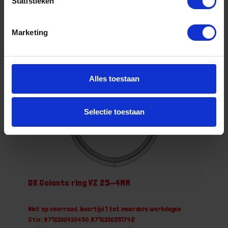
Statistieken
Grootverpakking (100)
Marketing
Bestel nu!
Alles toestaan
Selectie toestaan
DX Gelaste ring VZ 25-4MM
Niet op voorraad, levertijd 1 tot meerdere werkdagen
Gtin: 8716336430450,8716336551742