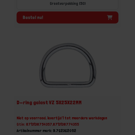
Grootverpakking (50)
Bestel nu!
D-ring gelast VZ 5X25X22MM
Niet op voorraad, levertijd 1 tot meerdere werkdagen
Gtin: 8713138754357,8713138774355
Artikelnummer merk: 9.762362052