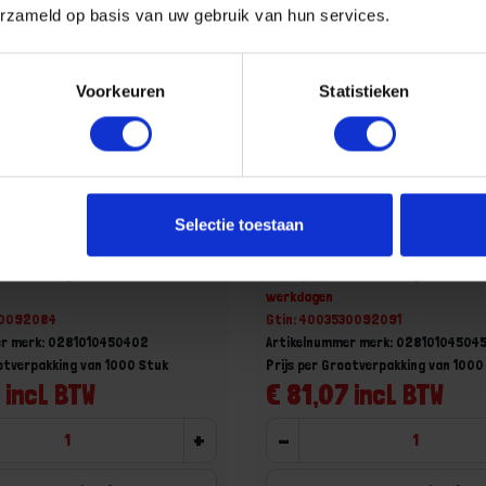
erzameld op basis van uw gebruik van hun services.
Voorkeuren
Statistieken
terwandschroef WIROX
SPAX Achterwandschroef 
Selectie toestaan
PZ2 4,5X40MM
voldraad PZ2 4,5X45MM
aad, levertijd 1 tot meerdere
Niet op voorraad, levertijd 1 tot me
werkdagen
30092084
Gtin: 4003530092091
er merk: 0281010450402
Artikelnummer merk: 02810104504
ootverpakking van 1000 Stuk
Prijs per Grootverpakking van 1000
 incl. BTW
€ 81,07 incl. BTW
+
-