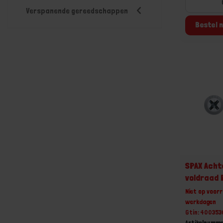
Verspanende gereedschappen
Bestel n
SPAX Ach
voldraad 
Niet op voorr
werkdagen
Gtin: 40035
Artikelnumm