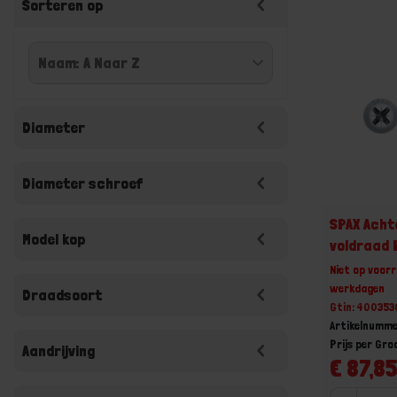
Sorteren op
Diameter
Diameter schroef
SPAX Ach
Model kop
voldraad 
Niet op voorr
werkdagen
Draadsoort
Gtin: 40035
Artikelnumm
Prijs per Gr
Aandrijving
€ 87,85