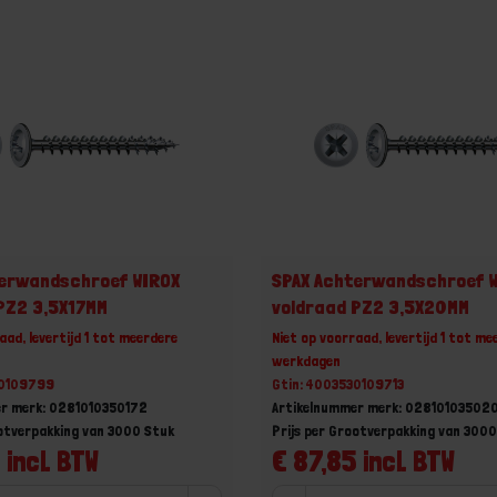
terwandschroef WIROX
SPAX Achterwandschroef 
PZ2 3,5X17MM
voldraad PZ2 3,5X20MM
aad, levertijd 1 tot meerdere
Niet op voorraad, levertijd 1 tot me
werkdagen
30109799
Gtin: 4003530109713
er merk: 0281010350172
Artikelnummer merk: 02810103502
ootverpakking van 3000 Stuk
Prijs per Grootverpakking van 300
 incl. BTW
€ 87,85 incl. BTW