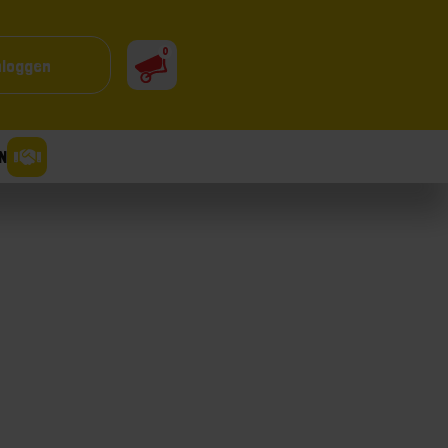
0
nloggen
N