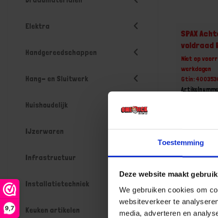
Elektra
SPAX Ach
voldraad 
Handgereedschappen
Niet op voorr
werkdagen
Hang- en Sluitwerk
Gtin: 40035
Artikelnumm
Prijs per Gr
Huishoudelijk
€ 99,70
IJzerwaren
-
Toestemming
Infrastructuur
Deze website maakt gebruik
Bestel n
Installatietechniek
We gebruiken cookies om cont
websiteverkeer te analyseren
9,7
Keuken artikelen
media, adverteren en analys