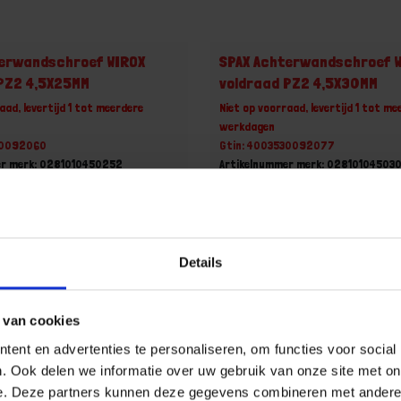
terwandschroef WIROX
SPAX Achterwandschroef 
PZ2 4,5X25MM
voldraad PZ2 4,5X30MM
aad, levertijd 1 tot meerdere
Niet op voorraad, levertijd 1 tot me
werkdagen
30092060
Gtin: 4003530092077
er merk: 0281010450252
Artikelnummer merk: 02810104503
ootverpakking van 2000 Stuk
Prijs per Grootverpakking van 200
 incl. BTW
€ 117,13 incl. BTW
+
-
Details
Grootverpakking (2000)
Grootverpakking (2000
 van cookies
u!
Bestel nu!
ent en advertenties te personaliseren, om functies voor social
. Ook delen we informatie over uw gebruik van onze site met on
e. Deze partners kunnen deze gegevens combineren met andere i