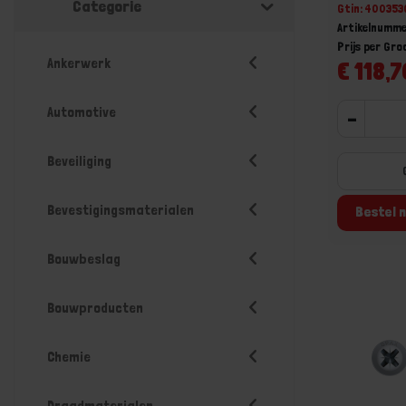
Categorie
Gtin: 40035
Artikelnumm
Prijs per Gr
Ankerwerk
€ 118,7
Automotive
-
Beveiliging
Bevestigingsmaterialen
Bestel n
Bouwbeslag
Bouwproducten
Chemie
Draadmaterialen