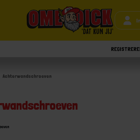
I
REGISTRERE
Achterwandschroeven
rwandschroeven
oeven