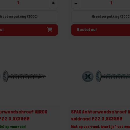
+
-
Grootverpakking (3000)
Grootverpakking (3000
u!
Bestel nu!
terwandschroef WIROX
SPAX Achterwandschroef 
 PZ2 3,5X30MM
voldraad PZ2 3,5X35MM
00 op voorraad
Niet op voorraad, levertijd 1 tot me