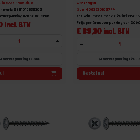
30109737,BM050100
werkdagen
er merk: 0281010350302
Gtin: 4003530109744
ootverpakking van 3000 Stuk
Artikelnummer merk: 02810103503
0 incl. BTW
Prijs per Grootverpakking van 200
€ 89,30 incl. BTW
+
-
Grootverpakking (3000)
Grootverpakking (2000
u!
Bestel nu!