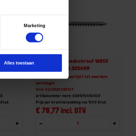
Marketing
WIROX
SPAX Achterwandschroef WIROX
Alles toestaan
voldraad PZ2 4,5X50MM
erdere
Niet op voorraad, levertijd 1 tot meerdere
werkdagen
Gtin: 4003530092107
52
Artikelnummer merk: 0281010450502
 Stuk
Prijs per Grootverpakking van 1000 Stuk
€ 78,77 incl. BTW
+
-
+