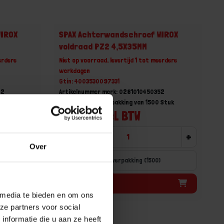
WIROX
SPAX Achterwandschroef WIROX
voldraad PZ2 4,5X35MM
erdere
Niet op voorraad, levertijd 1 tot meerdere
werkdagen
Gtin: 4003530097331
02
Artikelnummer merk: 0281010450352
0 Stuk
Prijs per Grootverpakking van 1500 Stuk
€ 91,84 incl. BTW
+
-
+
Over
)
Grootverpakking (1500)
Bestel nu!
 media te bieden en om ons
ze partners voor social
nformatie die u aan ze heeft