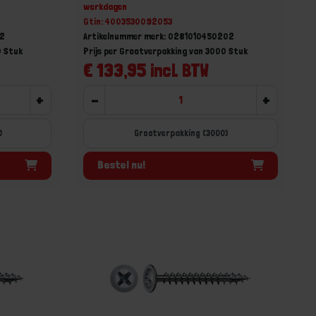
werkdagen
Gtin: 4003530092053
52
Artikelnummer merk: 0281010450202
0 Stuk
Prijs per Grootverpakking van 3000 Stuk
€ 133,95 incl. BTW
+
-
+
)
Grootverpakking (3000)
Bestel nu!