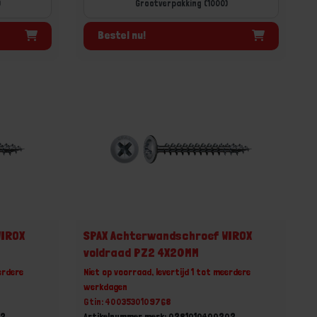
)
Grootverpakking (1000)
Bestel nu!
WIROX
SPAX Achterwandschroef WIROX
voldraad PZ2 4X20MM
erdere
Niet op voorraad, levertijd 1 tot meerdere
werkdagen
Gtin: 4003530109768
72
Artikelnummer merk: 0281010400202