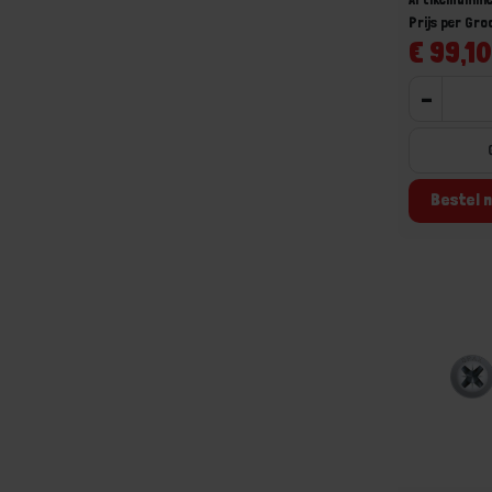
Prijs per Gr
€ 99,10
-
Bestel n