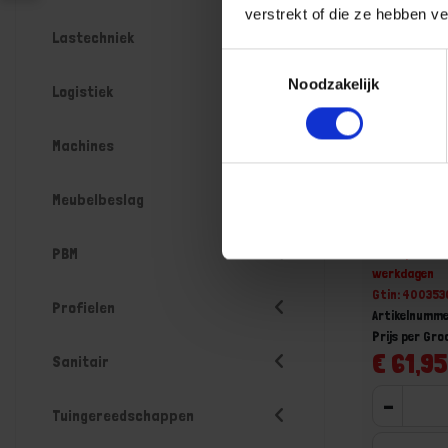
verstrekt of die ze hebben v
Lastechniek
Toestemmingsselectie
Noodzakelijk
Logistiek
Machines
SPAX Ach
Meubelbeslag
voldraad 
Niet op voorr
PBM
werkdagen
Gtin: 40035
Profielen
Artikelnumm
Prijs per Gr
€ 61,95
Sanitair
-
Tuingereedschappen