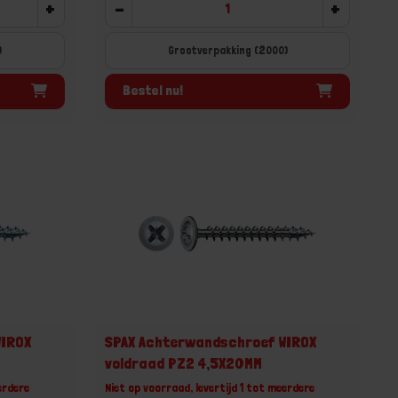
+
-
+
)
Grootverpakking (2000)
Bestel nu!
WIROX
SPAX Achterwandschroef WIROX
voldraad PZ2 4,5X20MM
erdere
Niet op voorraad, levertijd 1 tot meerdere