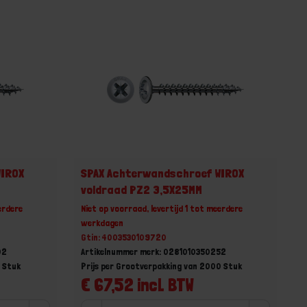
WIROX
SPAX Achterwandschroef WIROX
voldraad PZ2 3,5X25MM
erdere
Niet op voorraad, levertijd 1 tot meerdere
werkdagen
Gtin: 4003530109720
02
Artikelnummer merk: 0281010350252
0 Stuk
Prijs per Grootverpakking van 2000 Stuk
€ 67,52 incl. BTW