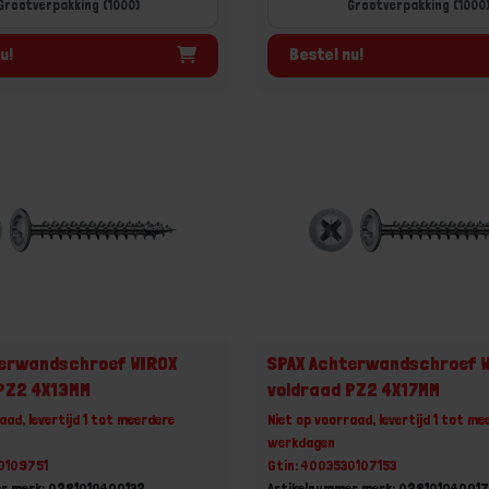
Grootverpakking (1000)
Grootverpakking (1000
u!
Bestel nu!
terwandschroef WIROX
SPAX Achterwandschroef 
PZ2 4X13MM
voldraad PZ2 4X17MM
aad, levertijd 1 tot meerdere
Niet op voorraad, levertijd 1 tot me
werkdagen
30109751
Gtin: 4003530107153
er merk: 0281010400132
Artikelnummer merk: 02810104001