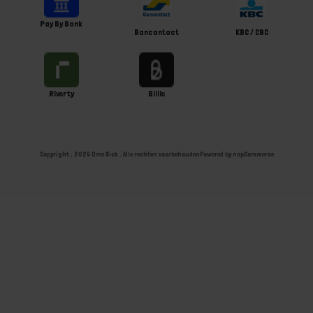
Pay By Bank
Bancontact
KBC / CBC
Riverty
Billie
Copyright ; 2026 Ome Dick . Alle rechten voorbehouden
Powered by
nopCommerce