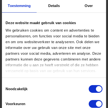
Toestemming
Details
Over
Informatie
Sitemap
Deze website maakt gebruik van cookies
We gebruiken cookies om content en advertenties te
Algemene voorwaarden Ome Dick
personaliseren, om functies voor social media te bieden
Over Ome Dick
en om ons websiteverkeer te analyseren. Ook delen we
informatie over uw gebruik van onze site met onze
Klachtenregeling Ome Dick
partners voor social media, adverteren en analyse. Deze
Retouren & Garantie Ome Dick
partners kunnen deze gegevens combineren met andere
informatie die u aan ze heeft verstrekt of die ze hebben
Privacyverklaring Ome Dick
verzameld op basis van uw gebruik van hun services.
Contact
Toestemmingsselectie
Klantenservice
Noodzakelijk
Klantenservice Ome Dick
Voorkeuren