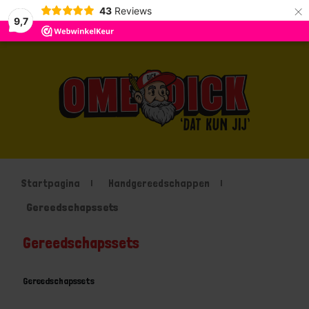
×
43
Reviews
9,7
Startpagina
Handgereedschappen
Gereedschapssets
Gereedschapssets
Gereedschapssets