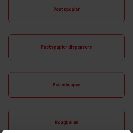
Poetspapier
Poetspapier dispensers
Putscheppen
Raagbollen