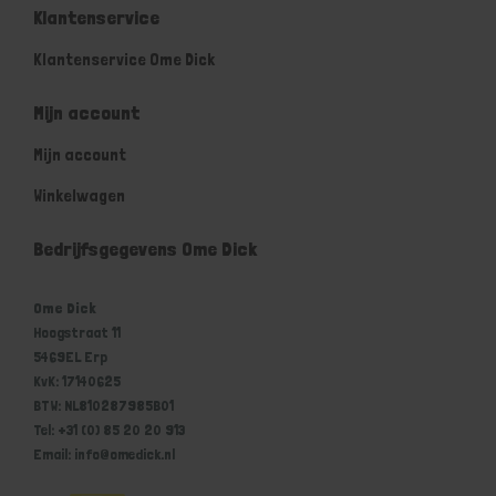
Klantenservice
Klantenservice Ome Dick
Mijn account
Mijn account
Winkelwagen
Bedrijfsgegevens Ome Dick
Ome Dick
Hoogstraat 11
5469EL Erp
KvK: 17140625
BTW: NL810287985B01
Tel: +31 (0) 85 20 20 913
Email: info@omedick.nl