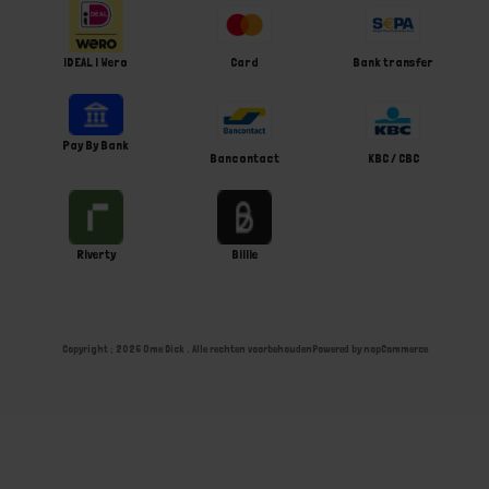
iDEAL | Wero
Card
Bank transfer
Pay By Bank
Bancontact
KBC / CBC
Riverty
Billie
Copyright ; 2026 Ome Dick . Alle rechten voorbehouden
Powered by
nopCommerce