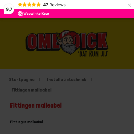
×
47
Reviews
9,7
Startpagina
Installatietechniek
Fittingen malleabel
Fittingen malleabel
Fittingen malleabel