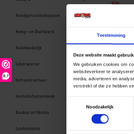
Gtin:
87172193114
Handgereedschappen
Artikelnumme
Prijs per 1 St
€ 10,43
Hang- en Sluitwerk
Toestemming
-
Huishoudelijk
Deze website maakt gebruik
IJzerwaren
We gebruiken cookies om cont
Bestel n
websiteverkeer te analyseren
9,7
media, adverteren en analys
Infrastructuur
verstrekt of die ze hebben v
Installatietechniek
Toestemmingsselectie
Noodzakelijk
Keuken artikelen
Lastechniek