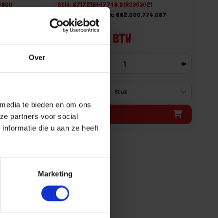
30900
Gtin: 8717219447749,DIRO303021
900
Artikelnummer merk: 882.000.774.087
Prijs per 1 Stuk
€ 4,48 incl. BTW
Over
+
-
+
 media te bieden en om ons
Bestel nu!
ze partners voor social
nformatie die u aan ze heeft
Marketing