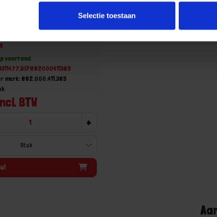
Selectie toestaan
3-polig kunststof schroef
n
op voorraad
19311477,DIPR82000411385
r merk: 882.000.411.385
uk
incl. BTW
+
u!
Aa