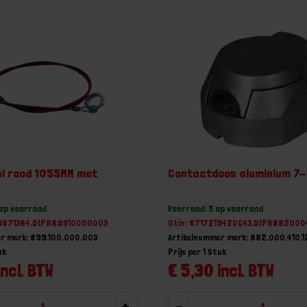
l rood 1055MM met
Contactdoos aluminium 7-
 op voorraad
Voorraad: 5 op voorraad
19871384,DIPR89910000003
Gtin: 8717219420643,DIPR882000
r merk: 899.100.000.003
Artikelnummer merk: 882.000.410.1
uk
Prijs per 1 Stuk
incl. BTW
€ 5,30 incl. BTW
+
-