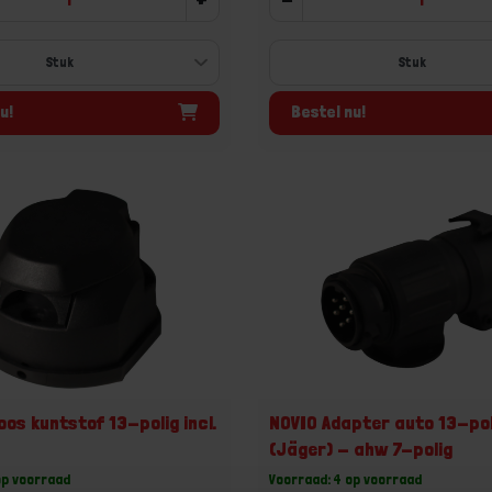
u!
Bestel nu!
os kuntstof 13-polig incl.
NOVIO Adapter auto 13-pol
(Jäger) - ahw 7-polig
op voorraad
Voorraad: 4 op voorraad