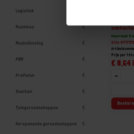
Logistiek
Stekker 1
Machines
contacte
Voorraad: 5 
Gtin: 87172
Meubelbeslag
Artikelnumme
Prijs per 1 St
PBM
€ 8,64 
-
Profielen
Sanitair
Bestel n
Tuingereedschappen
Verspanende gereedschappen