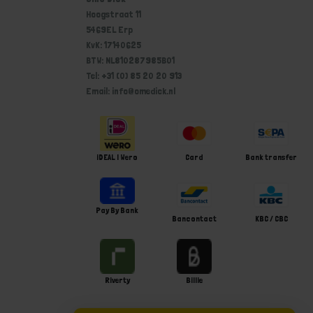
Hoogstraat 11
5469EL Erp
KvK: 17140625
BTW: NL810287985B01
Tel: +31 (0) 85 20 20 913
Email: info@omedick.nl
iDEAL | Wero
Card
Bank transfer
Pay By Bank
Bancontact
KBC / CBC
Riverty
Billie