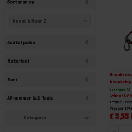
Sorteren op
Aantal polen
Materiaal
Breekkabe
Merk
breekring
Voorraad: 10
Gtin: 87172
AV nummer BJC Tools
Artikelnumme
Prijs per 1 St
€ 5,55 
Categorie
-