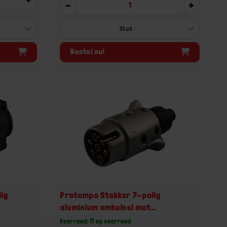
-
+
Bestel nu!
ig
Protempo Stekker 7-polig
aluminium omhulsel met
schroefaansluiting
Voorraad: 11 op voorraad