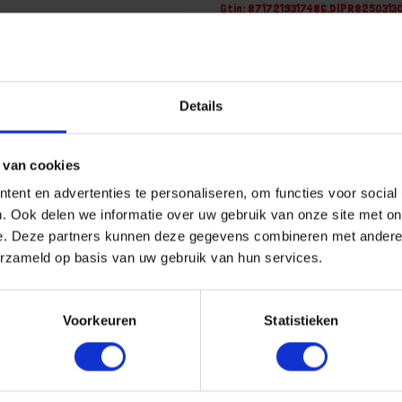
Gtin: 8717219317486,DIPR825031
60,8717568472140,DIPR82000401385
Artikelnummer merk: 882.503.130.
r merk: 882.000.401.385
Prijs per 1 Stuk
€ 10,48 incl. BTW
uk
 incl. BTW
Details
-
+
 van cookies
ent en advertenties te personaliseren, om functies voor social
u!
Bestel nu!
. Ook delen we informatie over uw gebruik van onze site met on
e. Deze partners kunnen deze gegevens combineren met andere i
erzameld op basis van uw gebruik van hun services.
Voorkeuren
Statistieken