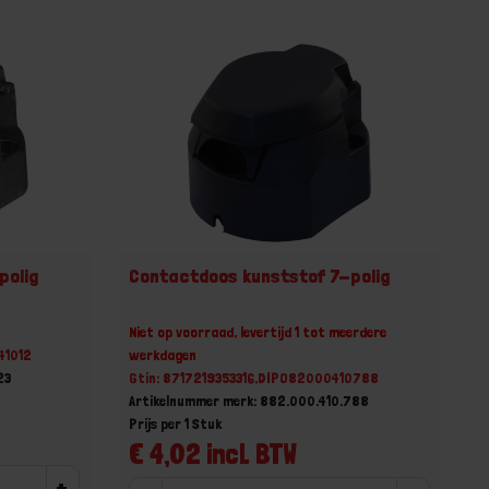
polig
Contactdoos kunststof 7-polig
Niet op voorraad, levertijd 1 tot meerdere
41012
werkdagen
23
Gtin: 8717219353316,DIPO82000410788
Artikelnummer merk: 882.000.410.788
Prijs per 1 Stuk
€ 4,02 incl. BTW
+