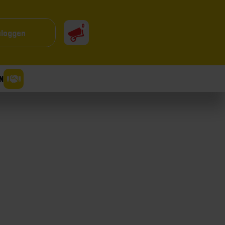
0
nloggen
N