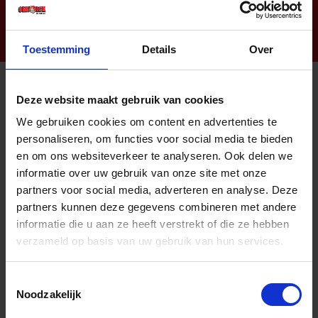
Toestemming
Details
Over
Deze website maakt gebruik van cookies
Informatie
We gebruiken cookies om content en advertenties te
Sitemap
personaliseren, om functies voor social media te bieden
en om ons websiteverkeer te analyseren. Ook delen we
Algemene voorwaarden Ome Dick
informatie over uw gebruik van onze site met onze
Over Ome Dick
partners voor social media, adverteren en analyse. Deze
partners kunnen deze gegevens combineren met andere
Klachtenregeling Ome Dick
informatie die u aan ze heeft verstrekt of die ze hebben
Retouren & Garantie Ome Dick
verzameld op basis van uw gebruik van hun services.
Privacyverklaring Ome Dick
Toestemmingsselectie
Contact
Noodzakelijk