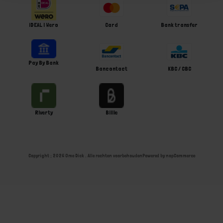
iDEAL | Wero
Card
Bank transfer
Pay By Bank
Bancontact
KBC / CBC
Riverty
Billie
Copyright ; 2026 Ome Dick . Alle rechten voorbehouden
Powered by
nopCommerce