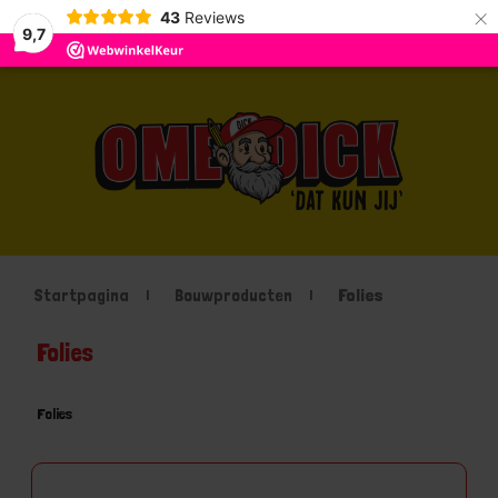
×
43
Reviews
9,7
Startpagina
Bouwproducten
Folies
Folies
Folies