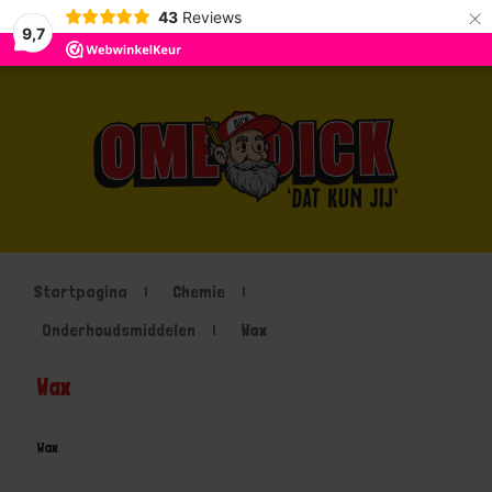
×
43
Reviews
9,7
Startpagina
Chemie
Onderhoudsmiddelen
Wax
Wax
Wax