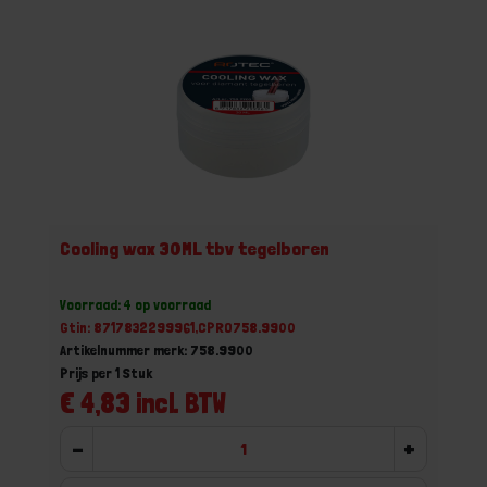
Cooling wax 30ML tbv tegelboren
Voorraad: 4 op voorraad
Gtin: 8717832299961,CPRO758.9900
Artikelnummer merk: 758.9900
Prijs per 1 Stuk
€ 4,83 incl. BTW
-
+