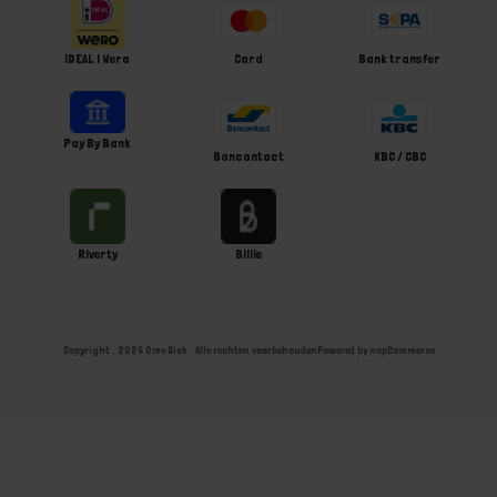
iDEAL | Wero
Card
Bank transfer
Pay By Bank
Bancontact
KBC / CBC
Riverty
Billie
Copyright ; 2026 Ome Dick . Alle rechten voorbehouden
Powered by
nopCommerce