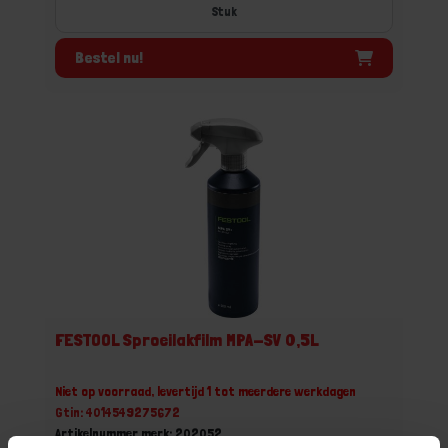
Stuk
Bestel nu!
FESTOOL Sproeilakfilm MPA-SV 0,5L
Niet op voorraad, levertijd 1 tot meerdere werkdagen
Gtin: 4014549275672
Artikelnummer merk: 202052