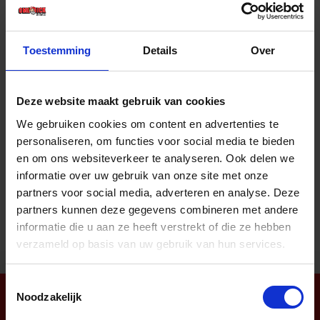
Prijs per 1 Stuk
€ 34,16 incl. BTW
Toestemming
Details
Over
-
+
Stuk
Deze website maakt gebruik van cookies
Bestel nu!
We gebruiken cookies om content en advertenties te
personaliseren, om functies voor social media te bieden
en om ons websiteverkeer te analyseren. Ook delen we
informatie over uw gebruik van onze site met onze
Aantal producten tonen
partners voor social media, adverteren en analyse. Deze
partners kunnen deze gegevens combineren met andere
informatie die u aan ze heeft verstrekt of die ze hebben
verzameld op basis van uw gebruik van hun services.
Toestemmingsselectie
Noodzakelijk
Nieuwsbrief