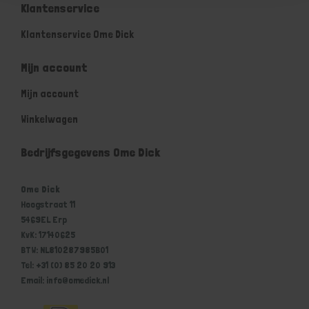
Klantenservice
Klantenservice Ome Dick
Mijn account
Mijn account
Winkelwagen
Bedrijfsgegevens Ome Dick
Ome Dick
Hoogstraat 11
5469EL Erp
KvK: 17140625
BTW: NL810287985B01
Tel: +31 (0) 85 20 20 913
Email: info@omedick.nl