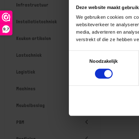
Infrastructuur
Deze website maakt gebruik
We gebruiken cookies om cont
Installatietechniek
websiteverkeer te analyseren
9,7
media, adverteren en analys
Keuken artikelen
verstrekt of die ze hebben v
Toestemmingsselectie
Lastechniek
Noodzakelijk
Logistiek
Machines
Meubelbeslag
PBM
Profielen