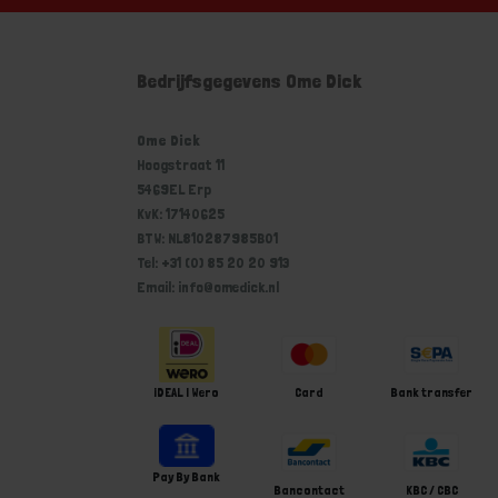
Bedrijfsgegevens Ome Dick
Ome Dick
Hoogstraat 11
5469EL Erp
KvK: 17140625
BTW: NL810287985B01
Tel: +31 (0) 85 20 20 913
Email: info@omedick.nl
iDEAL | Wero
Card
Bank transfer
Pay By Bank
Bancontact
KBC / CBC