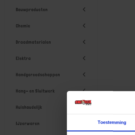
Bouwproducten
Chemie
Draadmaterialen
Elektra
Handgereedschappen
Hang- en Sluitwerk
Huishoudelijk
Toestemming
IJzerwaren