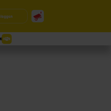
0
nloggen
N