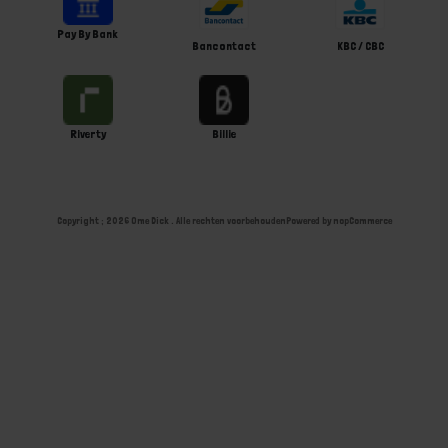
Pay By Bank
Bancontact
KBC / CBC
Riverty
Billie
Copyright ; 2026 Ome Dick . Alle rechten voorbehouden
Powered by
nopCommerce