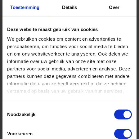
Toestemming
Details
Over
Informatie
Sitemap
Deze website maakt gebruik van cookies
We gebruiken cookies om content en advertenties te
Algemene voorwaarden Ome Dick
personaliseren, om functies voor social media te bieden
Over Ome Dick
en om ons websiteverkeer te analyseren. Ook delen we
informatie over uw gebruik van onze site met onze
Klachtenregeling Ome Dick
partners voor social media, adverteren en analyse. Deze
Retouren & Garantie Ome Dick
partners kunnen deze gegevens combineren met andere
informatie die u aan ze heeft verstrekt of die ze hebben
Privacyverklaring Ome Dick
verzameld op basis van uw gebruik van hun services.
Contact
Toestemmingsselectie
Klantenservice
Noodzakelijk
Klantenservice Ome Dick
Voorkeuren