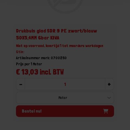
Drukbuis glad SDR 9 PE zwart/blauw
50X5,4MM 6bar KIWA
Niet op voorraad, levertijd 1 tot meerdere werkdagen
Gtin:
Artikelnummer merk: 0700250
Prijs per 1 Meter
€ 13,03 incl. BTW
-
+
Bestel nu!