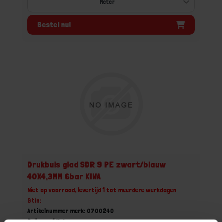
Bestel nu!
Drukbuis glad SDR 9 PE zwart/blauw
40X4,3MM 6bar KIWA
Niet op voorraad, levertijd 1 tot meerdere werkdagen
Gtin:
Artikelnummer merk: 0700240
Prijs per 1 Meter