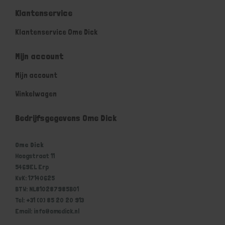
Klantenservice
Klantenservice Ome Dick
Mijn account
Mijn account
Winkelwagen
Bedrijfsgegevens Ome Dick
Ome Dick
Hoogstraat 11
5469EL Erp
KvK: 17140625
BTW: NL810287985B01
Tel: +31 (0) 85 20 20 913
Email: info@omedick.nl