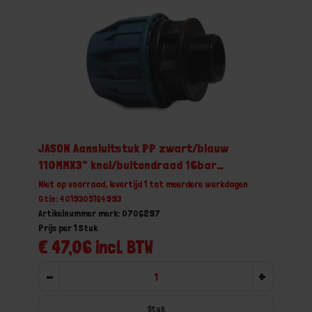
JASON Aansluitstuk PP zwart/blauw
110MMX3" knel/buitendraad 16bar
DVGW/KIWA/WRAS/SVGW
Niet op voorraad, levertijd 1 tot meerdere werkdagen
Gtin: 4019305164993
Artikelnummer merk: 0706297
Prijs per 1 Stuk
€ 47,06 incl. BTW
-
+
Stuk