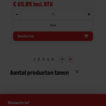
€ 65,85 incl. BTW
-
+
Stuk
Bestel nu!
1
2
3
4
5
Aantal producten tonen
Nieuwsbrief