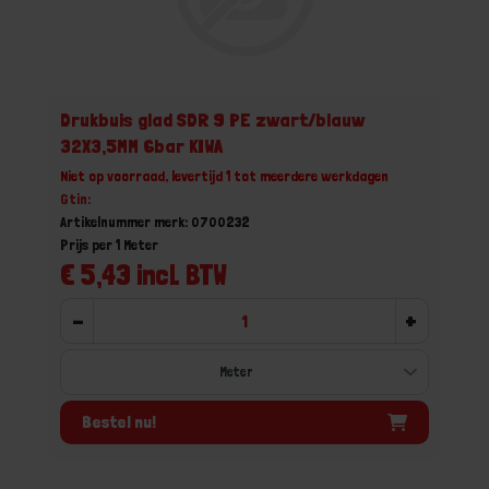
Drukbuis glad SDR 9 PE zwart/blauw
32X3,5MM 6bar KIWA
Niet op voorraad, levertijd 1 tot meerdere werkdagen
Gtin:
Artikelnummer merk: 0700232
Prijs per 1 Meter
€ 5,43 incl. BTW
-
+
Bestel nu!