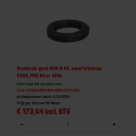
Drukbuis glad SDR 9 PE zwart/blauw
25X2,7MM 6bar KIWA
Voorraad: 48 op voorraad
Gtin: 4019305974813,HRBO0700224
Artikelnummer merk: 0700224
Prijs per Rol van 50 Meter
€ 173,64 incl. BTW
-
+