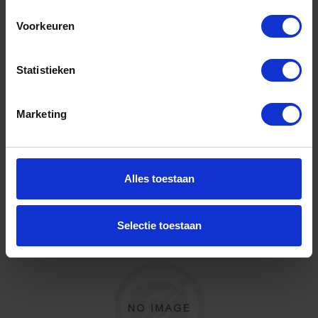
50X5,4MM 6bar KIWA
Voorkeuren
Niet op voorraad, levertijd 1 tot meerdere werkdagen
Gtin:
Artikelnummer merk: 0700249
Statistieken
Prijs per 1 Meter
€ 13,48 incl. BTW
Marketing
-
+
Alles toestaan
Bestel nu!
Selectie toestaan