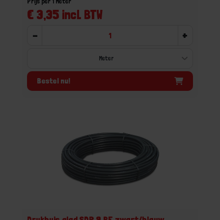
Prijs per 1 Meter
€ 3,35 incl. BTW
-
+
Bestel nu!
Drukbuis glad SDR 9 PE zwart/blauw