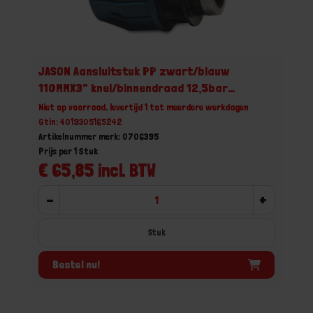
JASON Aansluitstuk PP zwart/blauw
110MMX3" knel/binnendraad 12,5bar
DVGW/KIWA/WRAS/SVGW
Niet op voorraad, levertijd 1 tot meerdere werkdagen
Gtin: 4019305165242
Artikelnummer merk: 0706395
Prijs per 1 Stuk
€ 65,85 incl. BTW
-
+
Stuk
Bestel nu!