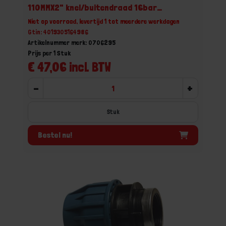
110MMX2" knel/buitendraad 16bar
DVGW/KIWA/WRAS/SVGW
Niet op voorraad, levertijd 1 tot meerdere werkdagen
Gtin: 4019305164986
Artikelnummer merk: 0706295
Prijs per 1 Stuk
€ 47,06 incl. BTW
-
+
Stuk
Bestel nu!