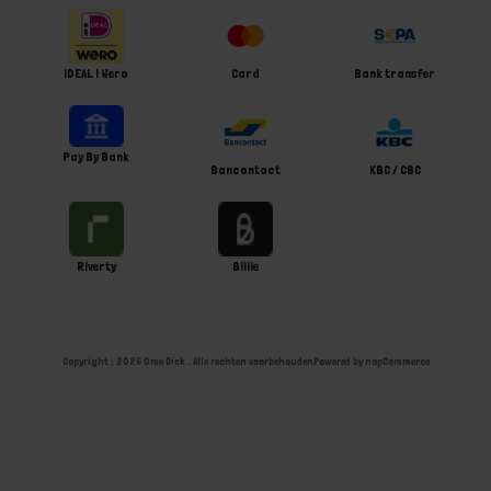
iDEAL | Wero
Card
Bank transfer
Pay By Bank
Bancontact
KBC / CBC
Riverty
Billie
Copyright ; 2026 Ome Dick . Alle rechten voorbehouden
Powered by
nopCommerce