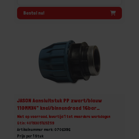
Bestel nu!
JASON Aansluitstuk PP zwart/blauw
110MMX4" knel/binnendraad 16bar
DVGW/KIWA/WRAS/SVGW
Niet op voorraad, levertijd 1 tot meerdere werkdagen
Gtin: 4019305165259
Artikelnummer merk: 0706396
Prijs per 1 Stuk