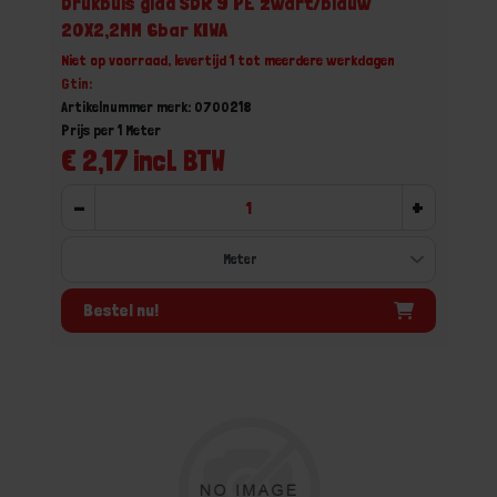
Drukbuis glad SDR 9 PE zwart/blauw
20X2,2MM 6bar KIWA
Niet op voorraad, levertijd 1 tot meerdere werkdagen
Gtin:
Artikelnummer merk: 0700218
Prijs per 1 Meter
€ 2,17 incl. BTW
-
+
Bestel nu!