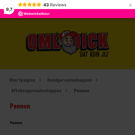
×
43
Reviews
9,7
Startpagina
Handgereedschappen
Aftekengereedschappen
Pennen
Pennen
Pennen