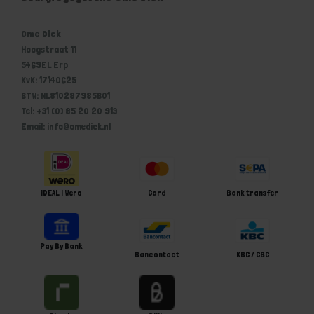
Ome Dick
Hoogstraat 11
5469EL Erp
KvK: 17140625
BTW: NL810287985B01
Tel: +31 (0) 85 20 20 913
Email: info@omedick.nl
iDEAL | Wero
Card
Bank transfer
Pay By Bank
Bancontact
KBC / CBC