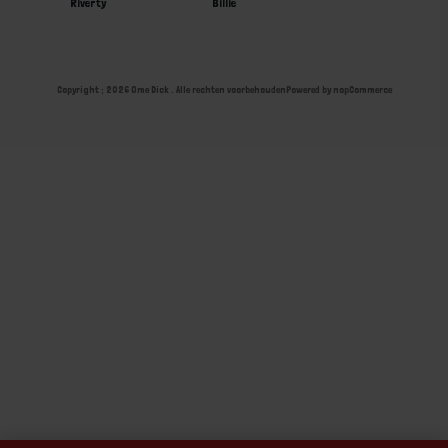
Riverty
Billie
Copyright ; 2026 Ome Dick . Alle rechten voorbehouden
Powered by
nopCommerce