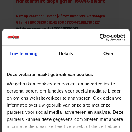
Markeerstift diepe gaten 150/46 zwart
Niet op voorraad, levertijd 1 tot meerdere werkdagen
Gtin: 4260056150012,4260056150043,BBLY100221
Artikelnummer merk: 4260056150012
Prijs per 1 Stuk
€ 8,48 incl. BTW
Toestemming
Details
Over
-
+
Deze website maakt gebruik van cookies
Bestel nu!
We gebruiken cookies om content en advertenties te
personaliseren, om functies voor social media te bieden
en om ons websiteverkeer te analyseren. Ook delen we
informatie over uw gebruik van onze site met onze
partners voor social media, adverteren en analyse. Deze
partners kunnen deze gegevens combineren met andere
informatie die u aan ze heeft verstrekt of die ze hebben