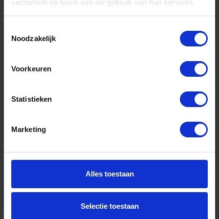
verzameld op basis van uw gebruik van hun services.
Toestemmingsselectie
Noodzakelijk
TRACER Diepgat markeerpotlood AMP2 met
houder
Voorkeuren
Voorraad: 6 op voorraad
Gtin: 0761856099579,BBTRAMP2
Statistieken
Artikelnummer merk: AMP2
Prijs per 10 Stuk
€ 9,93 incl. BTW
Marketing
-
+
Alles toestaan
Bestel nu!
Selectie toestaan