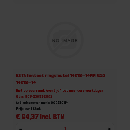
BETA Insteek ringsleutel 14X18-14MM 653
14X18-14
Niet op voorraad, levertijd 1 tot meerdere werkdagen
Gtin: 8014230592862
Artikelnummer merk: 006530114
Prijs per 1 Stuk
€ 64,37 incl. BTW
-
+