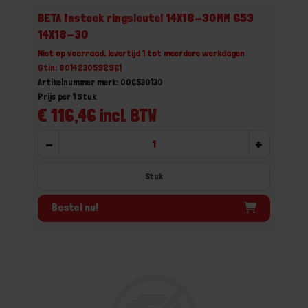
BETA Insteek ringsleutel 14X18-30MM 653
14X18-30
Niet op voorraad, levertijd 1 tot meerdere werkdagen
Gtin: 8014230592961
Artikelnummer merk: 006530130
Prijs per 1 Stuk
€ 116,46 incl. BTW
-
+
Stuk
Bestel nu!