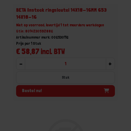
BETA Insteek ringsleutel 14X18-16MM 653
14X18-16
Niet op voorraad, levertijd 1 tot meerdere werkdagen
Gtin: 8014230592886
Artikelnummer merk: 006530116
Prijs per 1 Stuk
€ 58,87 incl. BTW
-
+
Stuk
Bestel nu!