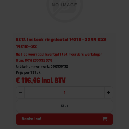
BETA Insteek ringsleutel 14X18-32MM 653
14X18-32
Niet op voorraad, levertijd 1 tot meerdere werkdagen
Gtin: 8014230592978
Artikelnummer merk: 006530132
Prijs per 1 Stuk
€ 116,46 incl. BTW
-
+
Stuk
Bestel nu!