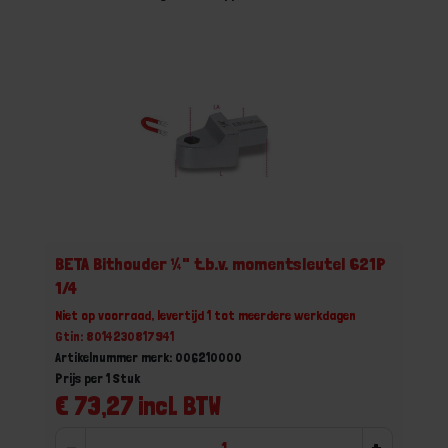
BETA Bithouder ¼" t.b.v. momentsleutel 621P
1/4
Niet op voorraad, levertijd 1 tot meerdere werkdagen
Gtin: 8014230817941
Artikelnummer merk: 006210000
Prijs per 1 Stuk
€ 73,27 incl. BTW
-
+