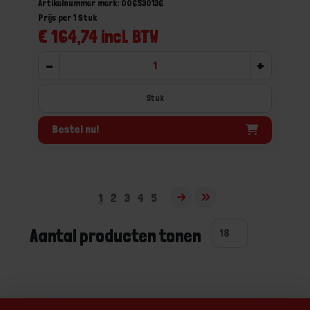
Artikelnummer merk: 006530136
Prijs per 1 Stuk
€ 164,74 incl. BTW
-
+
Stuk
Bestel nu!
1
2
3
4
5
Aantal producten tonen