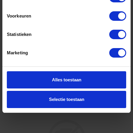
BETA Insteek ringsleutel 14X18-21MM 653
14X18-21
Voorkeuren
Niet op voorraad, levertijd 1 tot meerdere werkdagen
Gtin: 8014230592923
Statistieken
Artikelnummer merk: 006530121
Prijs per 1 Stuk
€ 93,17 incl. BTW
Marketing
-
+
Stuk
Alles toestaan
Bestel nu!
Selectie toestaan