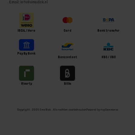
Email: info@omedick.nl
iDEAL | Wero
Card
Bank transfer
Pay By Bank
Bancontact
KBC / CBC
Riverty
Billie
Copyright ; 2026 Ome Dick . Alle rechten voorbehouden
Powered by
nopCommerce