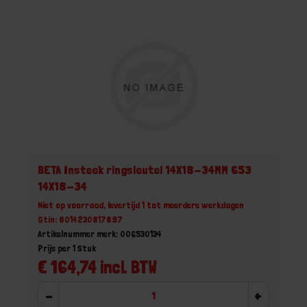
BETA Insteek ringsleutel 14X18-34MM 653
14X18-34
Niet op voorraad, levertijd 1 tot meerdere werkdagen
Gtin: 8014230817897
Artikelnummer merk: 006530134
Prijs per 1 Stuk
€ 164,74 incl. BTW
-
+