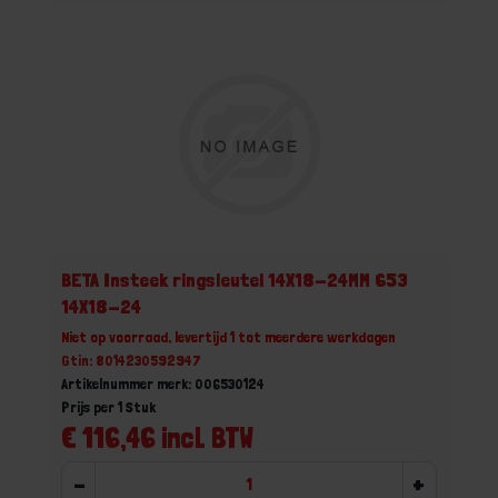
BETA Insteek ringsleutel 14X18-24MM 653
14X18-24
Niet op voorraad, levertijd 1 tot meerdere werkdagen
Gtin: 8014230592947
Artikelnummer merk: 006530124
Prijs per 1 Stuk
€ 116,46 incl. BTW
-
+