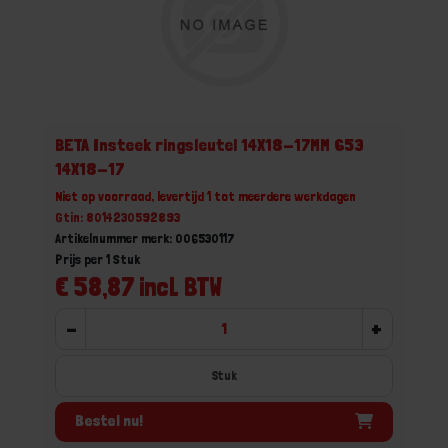
BETA Insteek ringsleutel 14X18-17MM 653
14X18-17
Niet op voorraad, levertijd 1 tot meerdere werkdagen
Gtin: 8014230592893
Artikelnummer merk: 006530117
Prijs per 1 Stuk
€ 58,87 incl. BTW
-
+
Stuk
Bestel nu!