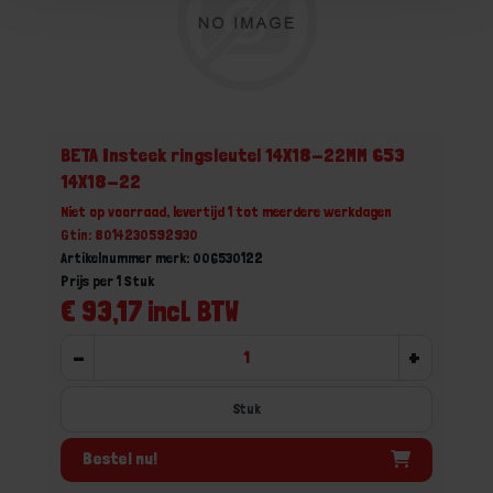
BETA Insteek ringsleutel 14X18-22MM 653
14X18-22
Niet op voorraad, levertijd 1 tot meerdere werkdagen
Gtin: 8014230592930
Artikelnummer merk: 006530122
Prijs per 1 Stuk
€ 93,17 incl. BTW
-
+
Stuk
Bestel nu!