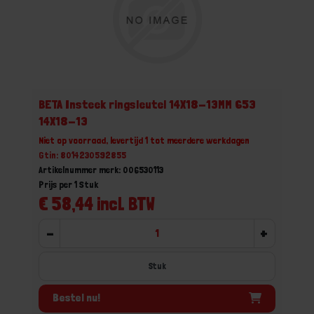
BETA Insteek ringsleutel 14X18-13MM 653
14X18-13
Niet op voorraad, levertijd 1 tot meerdere werkdagen
Gtin: 8014230592855
Artikelnummer merk: 006530113
Prijs per 1 Stuk
€ 58,44 incl. BTW
-
+
Stuk
Bestel nu!