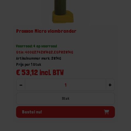
Proxxon Micro vlambrander
Voorraad: 4 op voorraad
Gtin: 4006274281462,EGPR28146
Artikelnummer merk: 28146
Prijs per 1 Stuk
€ 53,12 incl. BTW
-
+
Stuk
Bestel nu!