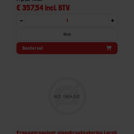
€ 357,54 incl. BTW
-
+
Stuk
Bestel nu!
Propaanregelaar slangbreukzekering Lorch