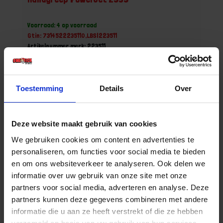
Voorraad: 4 op voorraad
Gtin: 7314522235110,LBSI223511
Artikelnummer merk: 223511
Prijs per 1 Stuk
€ 146,66 incl. BTW
Toestemming
Details
Over
-
+
Stuk
Deze website maakt gebruik van cookies
Bestel nu!
We gebruiken cookies om content en advertenties te
personaliseren, om functies voor social media te bieden
en om ons websiteverkeer te analyseren. Ook delen we
informatie over uw gebruik van onze site met onze
partners voor social media, adverteren en analyse. Deze
partners kunnen deze gegevens combineren met andere
informatie die u aan ze heeft verstrekt of die ze hebben