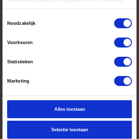
verzameld op basis van uw gebruik van hun services.
Toestemmingsselectie
Noodzakelijk
Handyjet brander met piezo excl.
gaspatroon
Voorkeuren
Voorraad: 10 op voorraad
Gtin: 7314522283012,LBSI228301
Statistieken
Artikelnummer merk: 228301
Prijs per 1 Stuk
€ 69,09 incl. BTW
Marketing
-
+
Alles toestaan
Bestel nu!
Selectie toestaan