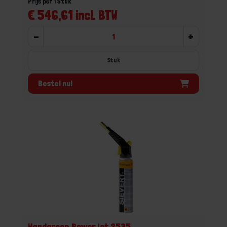
Prijs per 1 Stuk
€ 546,61 incl. BTW
-
+
Stuk
Bestel nu!
Handgreep PowerJet 2535