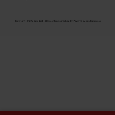
Copyright ; 2026 Ome Dick . Alle rechten voorbehouden
Powered by
nopCommerce