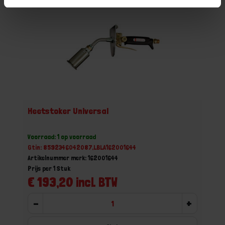
Heetstoker Universal
Voorraad: 1 op voorraad
Gtin: 8592346042087,LBLA162001644
Artikelnummer merk: 162001644
Prijs per 1 Stuk
€ 193,20 incl. BTW
-
+