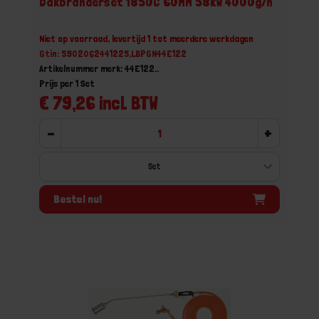
Dakbranderset 1850C 60MM 58kW 4000g/h
Niet op voorraad, levertijd 1 tot meerdere werkdagen
Gtin: 5902062441225,LBPGN44E122
Artikelnummer merk: 44E122..
Prijs per 1 Set
€ 79,26 incl. BTW
-
+
Bestel nu!