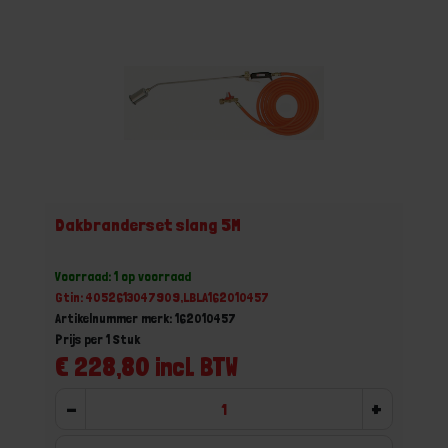
Dakbranderset slang 5M
Voorraad: 1 op voorraad
Gtin: 4052613047909,LBLA162010457
Artikelnummer merk: 162010457
Prijs per 1 Stuk
€ 228,80 incl. BTW
-
+