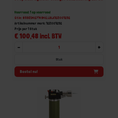
Voorraad: 1 op voorraad
Gtin: 8592346714946,LBLA162001656
Artikelnummer merk: 162001656
Prijs per 1 Stuk
€ 100,48 incl. BTW
-
+
Stuk
Bestel nu!