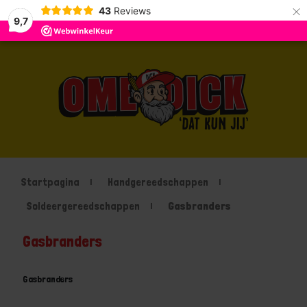
×
43
Reviews
9,7
Startpagina
Handgereedschappen
Soldeergereedschappen
Gasbranders
Gasbranders
Gasbranders