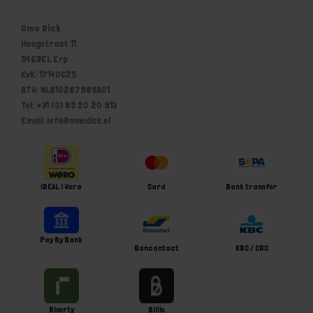
Ome Dick
Hoogstraat 11
5469EL Erp
KvK: 17140625
BTW: NL810287985B01
Tel: +31 (0) 85 20 20 913
Email: info@omedick.nl
iDEAL | Wero
Card
Bank transfer
Pay By Bank
Bancontact
KBC / CBC
Riverty
Billie