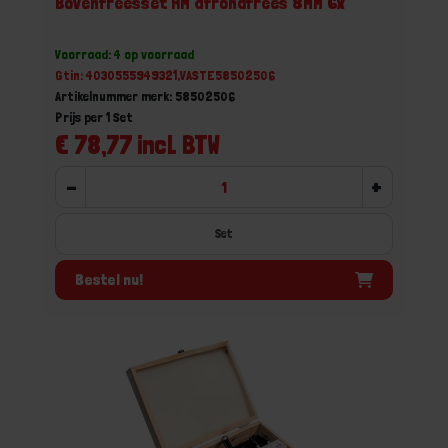
Bovenfreesset HM afrondfrees 8MM 6x
Voorraad: 4 op voorraad
Gtin: 4030555949321,VASTE58502506
Artikelnummer merk: 58502506
Prijs per 1 Set
€ 78,77 incl. BTW
-
+
Set
Bestel nu!