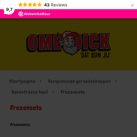
×
43
Reviews
9,7
Startpagina
Verspanende gereedschappen
Bovenfrezen hout
Frezensets
Frezensets
Frezensets