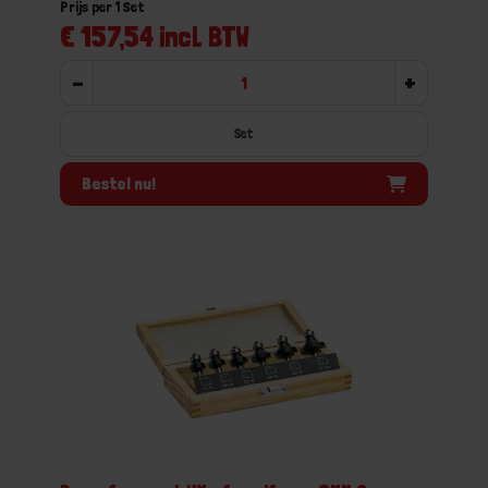
Prijs per 1 Set
€ 157,54 incl. BTW
-
+
Set
Bestel nu!