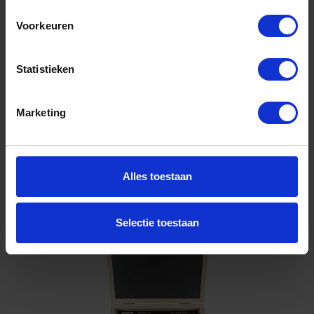
8MM 6x
Voorkeuren
Niet op voorraad, levertijd 1 tot meerdere werkdagen
Gtin: 4040932090072
Artikelnummer merk: 7909007
Statistieken
Prijs per 1 Set
€ 152,70 incl. BTW
Marketing
-
+
Set
Alles toestaan
Bestel nu!
Selectie toestaan