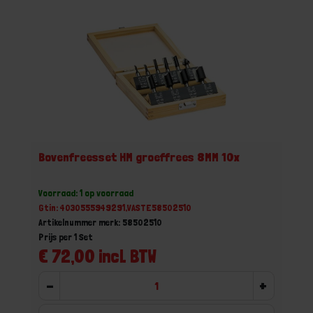
Bovenfreesset HM groeffrees 8MM 10x
Voorraad: 1 op voorraad
Gtin: 4030555949291,VASTE58502510
Artikelnummer merk: 58502510
Prijs per 1 Set
€ 72,00 incl. BTW
-
+