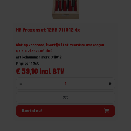
HM frezenset 12MM 711012 4x
Niet op voorraad, levertijd 1 tot meerdere werkdagen
Gtin: 8717574020182
Artikelnummer merk: 711012
Prijs per 1 Set
€ 59,10 incl. BTW
-
+
Set
Bestel nu!