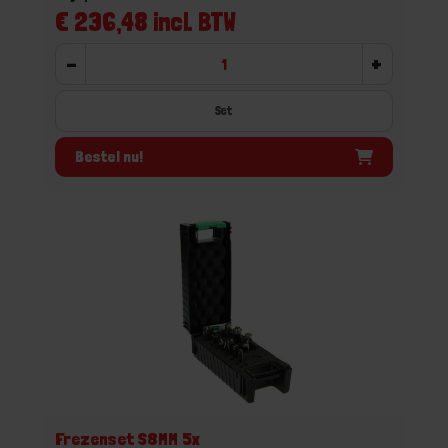
€ 236,48 incl. BTW
-
+
Set
Bestel nu!
Frezenset S8MM 5x