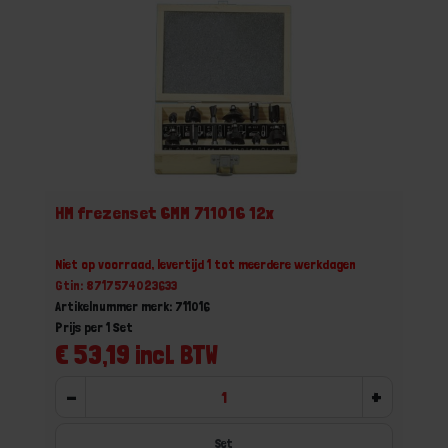
HM frezenset 6MM 711016 12x
Niet op voorraad, levertijd 1 tot meerdere werkdagen
Gtin: 8717574023633
Artikelnummer merk: 711016
Prijs per 1 Set
€ 53,19 incl. BTW
-
+
Set