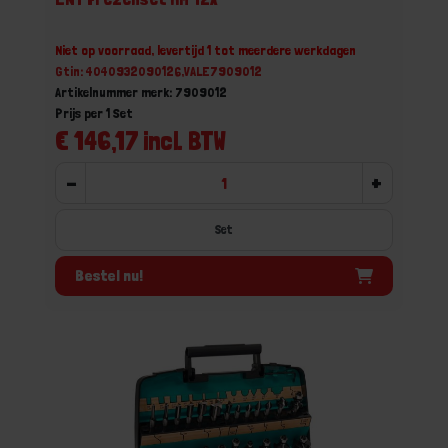
Niet op voorraad, levertijd 1 tot meerdere werkdagen
Gtin: 4040932090126,VALE7909012
Artikelnummer merk: 7909012
Prijs per 1 Set
€ 146,17 incl. BTW
-
+
Set
Bestel nu!