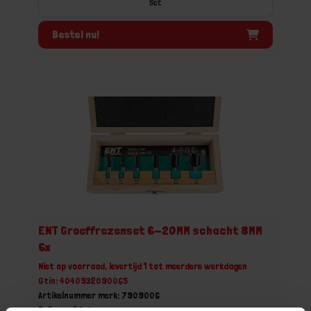
Set
Bestel nu!
ENT Groeffrezenset 6-20MM schacht 8MM
6x
Niet op voorraad, levertijd 1 tot meerdere werkdagen
Gtin: 4040932090065
Artikelnummer merk: 7909006
Prijs per 1 Set