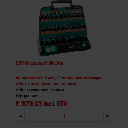
ENT Frezenset HM 30x
Niet op voorraad, levertijd 1 tot meerdere werkdagen
Gtin: 4040932090300,VALE7909030
Artikelnummer merk: 7909030
Prijs per 1 Set
€ 373,65 incl. BTW
-
+