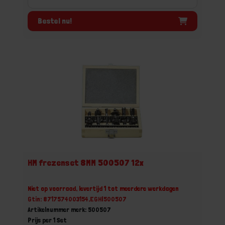
Bestel nu!
HM frezenset 8MM 500507 12x
Niet op voorraad, levertijd 1 tot meerdere werkdagen
Gtin: 8717574003154,EGHI500507
Artikelnummer merk: 500507
Prijs per 1 Set