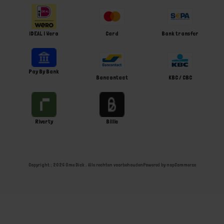
iDEAL | Wero
Card
Bank transfer
Pay By Bank
Bancontact
KBC / CBC
Riverty
Billie
Copyright ; 2026 Ome Dick . Alle rechten voorbehouden
Powered by
nopCommerce