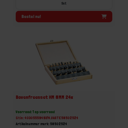
Set
Bestel nu!
Bovenfreesset HM 8MM 24x
Voorraad: 1 op voorraad
Gtin: 4030555949314,VASTE58502524
Artikelnummer merk: 58502524