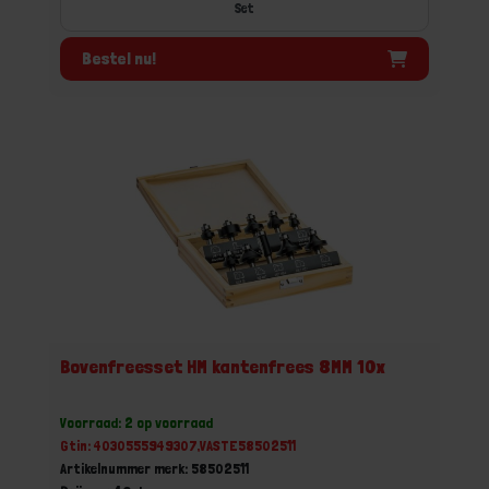
Set
Bestel nu!
Bovenfreesset HM kantenfrees 8MM 10x
Voorraad: 2 op voorraad
Gtin: 4030555949307,VASTE58502511
Artikelnummer merk: 58502511