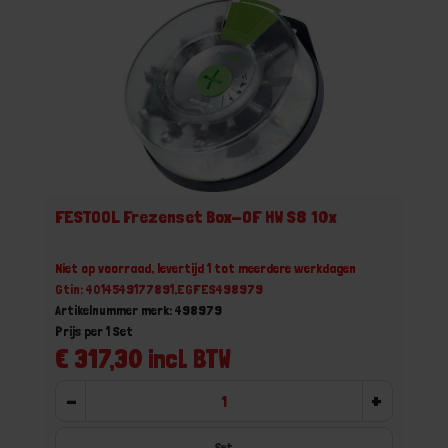
FESTOOL Frezenset Box-OF HW S8 10x
Niet op voorraad, levertijd 1 tot meerdere werkdagen
Gtin: 4014549177891,EGFES498979
Artikelnummer merk: 498979
Prijs per 1 Set
€ 317,30 incl. BTW
-
+
Set