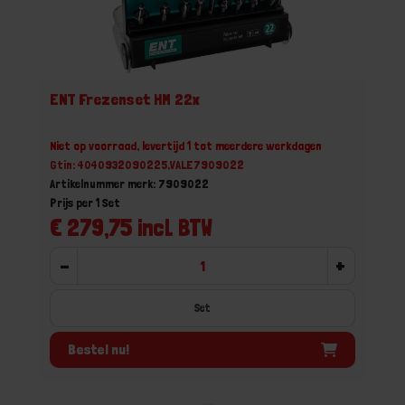
ENT Frezenset HM 22x
Niet op voorraad, levertijd 1 tot meerdere werkdagen
Gtin: 4040932090225,VALE7909022
Artikelnummer merk: 7909022
Prijs per 1 Set
€ 279,75 incl. BTW
-
+
Set
Bestel nu!