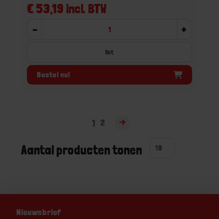
€ 53,19 incl. BTW
-
+
Set
Bestel nu!
1
2
Aantal producten tonen
Nieuwsbrief