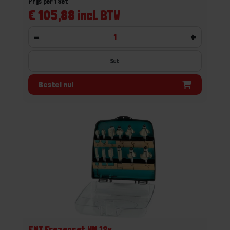
Prijs per 1 Set
€ 105,88 incl. BTW
-
+
Set
Bestel nu!
ENT Frezenset HM 12x