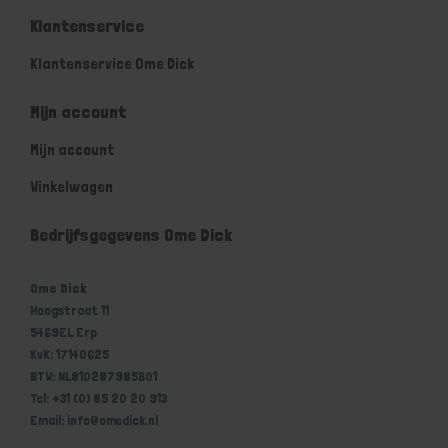
Klantenservice
Klantenservice Ome Dick
Mijn account
Mijn account
Winkelwagen
Bedrijfsgegevens Ome Dick
Ome Dick
Hoogstraat 11
5469EL Erp
KvK: 17140625
BTW: NL810287985B01
Tel: +31 (0) 85 20 20 913
Email: info@omedick.nl