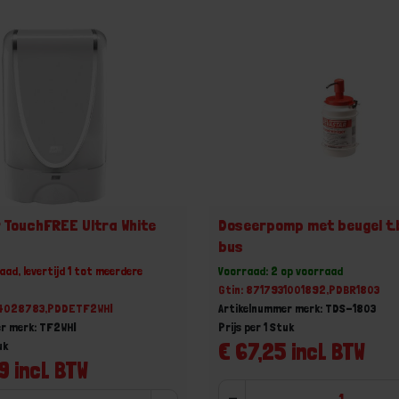
 TouchFREE Ultra White
Doseerpomp met beugel t.b
bus
aad, levertijd 1 tot meerdere
Voorraad: 2 op voorraad
Gtin: 8717931001892,PDBR1803
24028783,PDDETF2WHI
Artikelnummer merk: TDS-1803
r merk: TF2WHI
Prijs per 1 Stuk
€ 67,25 incl. BTW
uk
9 incl. BTW
-