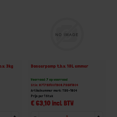
.v. 3kg
Doseerpomp t.b.v. 10L emmer
Voorraad: 7 op voorraad
Gtin: 8717931001908,PDBR1804
Artikelnummer merk: TDS-1804
Prijs per 1 Stuk
€ 63,10 incl. BTW
+
-
+