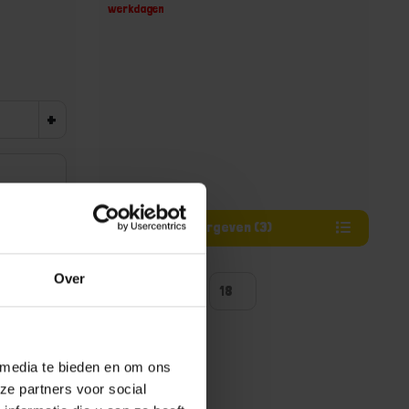
werkdagen
+
Varianten weergeven (3)
Over
ntal producten tonen
 media te bieden en om ons
ze partners voor social