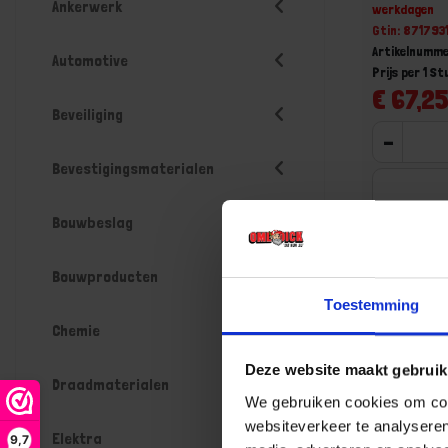
Ankerwerk
werkdagen
Gtin: 87179
Artikelnumm
Automotive
Prijs per 1 St
€ 67,25
Beveiliging
-
Bevestigingsmaterialen
Bouwbeslag
Bestel n
Bouwproducten
Toestemming
Chemie
Deze website maakt gebruik
Draadmaterialen
We gebruiken cookies om cont
websiteverkeer te analyseren
Elektra
9,7