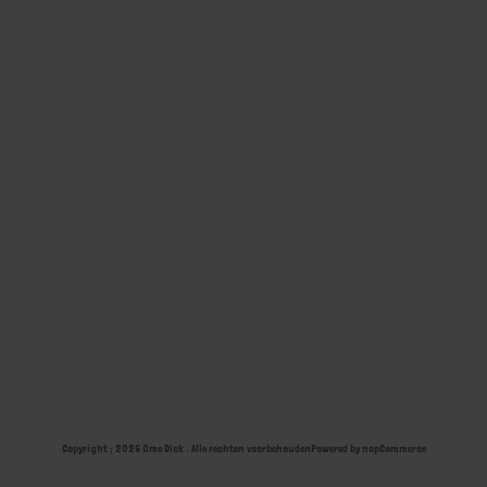
Copyright ; 2026 Ome Dick . Alle rechten voorbehouden
Powered by
nopCommerce