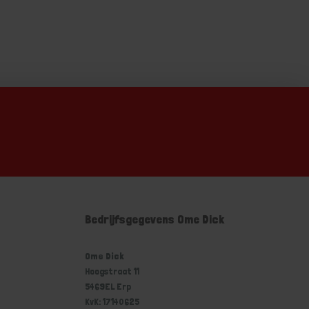
Bedrijfsgegevens Ome Dick
Ome Dick
Hoogstraat 11
5469EL Erp
KvK: 17140625