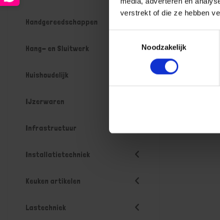
media, adverteren en analys
verstrekt of die ze hebben v
Handgereedschappen
Toestemmingsselectie
Noodzakelijk
Hang- en Sluitwerk
Huishoudelijk
IJzerwaren
Infrastructuur
Installatietechniek
Keuken artikelen
Lastechniek