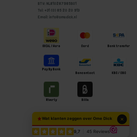
BTW: NL810287985B01
Tel: +31 (0) 85 20 20 913
Email: info@omedick.nl
iDEAL | Wero
Card
Bank transfer
Pay By Bank
Bancontact
KBC / CBC
Riverty
Billie
Wat klanten zeggen over Ome Dick