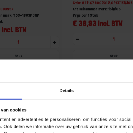
Gtin: 8714678002342,CPKE1516105
31003957
Artikelnummer merk: 1516105
er merk: TDS-1803POMP
Prijs per 1 Stuk
€ 38,93 incl. BTW
uk
 incl. BTW
-
+
Stuk
Stuk
u!
Bestel nu!
Details
Aa
 van cookies
ent en advertenties te personaliseren, om functies voor social
. Ook delen we informatie over uw gebruik van onze site met on