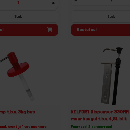
+
Stuk
Stuk
u!
Bestel nu!
p t.b.v. 3kg bus
KELFORT Dispenser 330MM
muurbeugel t.b.v. 4,5L blik
aad, levertijd 1 tot meerdere
Voorraad: 2 op voorraad