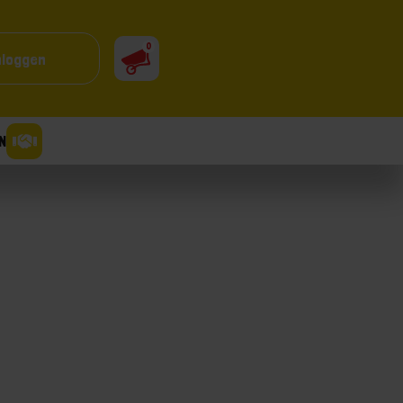
0
nloggen
N