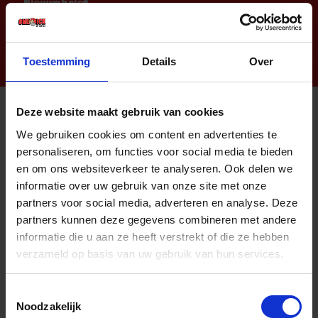
Nieuwsbrief
Toestemming
Details
Over
Deze website maakt gebruik van cookies
Informatie
We gebruiken cookies om content en advertenties te
personaliseren, om functies voor social media te bieden
Sitemap
en om ons websiteverkeer te analyseren. Ook delen we
Algemene voorwaarden Ome Dick
informatie over uw gebruik van onze site met onze
partners voor social media, adverteren en analyse. Deze
Over Ome Dick
partners kunnen deze gegevens combineren met andere
Klachtenregeling Ome Dick
informatie die u aan ze heeft verstrekt of die ze hebben
verzameld op basis van uw gebruik van hun services.
Retouren & Garantie Ome Dick
Privacyverklaring Ome Dick
Toestemmingsselectie
Noodzakelijk
Contact