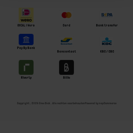
iDEAL | Wero
Card
Bank transfer
Pay By Bank
Bancontact
KBC / CBC
Riverty
Billie
Copyright ; 2026 Ome Dick . Alle rechten voorbehouden
Powered by
nopCommerce