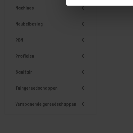
Machines
Meubelbeslag
PBM
Profielen
Sanitair
Tuingereedschappen
Verspanende gereedschappen