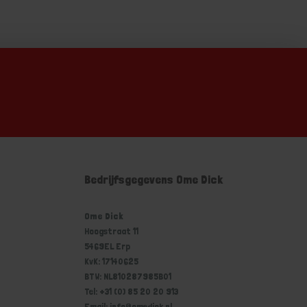
Bedrijfsgegevens Ome Dick
Ome Dick
Hoogstraat 11
5469EL Erp
KvK: 17140625
BTW: NL810287985B01
Tel: +31 (0) 85 20 20 913
Email: info@omedick.nl