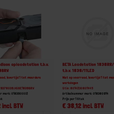
dloos oplaadstation t.b.v.
BETA Laadstation 1838RR/
9BRW
t.b.v. 1838/11LED
aad, levertijd 1 tot meerdere
Niet op voorraad, levertijd 1 tot me
werkdagen
09378039,HGBE1839BRW
Gtin: 8014230801445
er merk: 018390002
Artikelnummer merk: 018380914
uk
Prijs per 1 Stuk
 incl. BTW
€ 38,12 incl. BTW