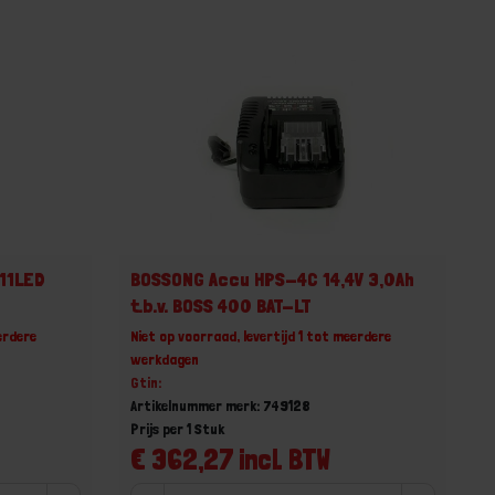
11LED
BOSSONG Accu HPS-4C 14,4V 3,0Ah
t.b.v. BOSS 400 BAT-LT
erdere
Niet op voorraad, levertijd 1 tot meerdere
werkdagen
Gtin:
Artikelnummer merk: 749128
Prijs per 1 Stuk
€ 362,27 incl. BTW