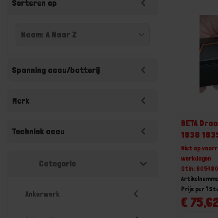
Sorteren op
Spanning accu/batterij
Merk
BETA Draa
Techniek accu
1838 183
Niet op voorr
werkdagen
Categorie
Gtin: 80548
Artikelnumm
Prijs per 1 St
Ankerwerk
€ 75,62