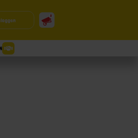
0
nloggen
N