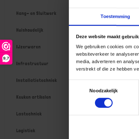
werkdagen
Gtin: 80142
Hang- en Sluitwerk
Artikelnumm
Toestemming
Prijs per 1 St
€ 35,85
Huishoudelijk
Deze website maakt gebruik
-
IJzerwaren
We gebruiken cookies om cont
websiteverkeer te analyseren
9,7
media, adverteren en analys
Infrastructuur
verstrekt of die ze hebben v
Bestel n
Installatietechniek
Toestemmingsselectie
Noodzakelijk
Keuken artikelen
Lastechniek
Logistiek