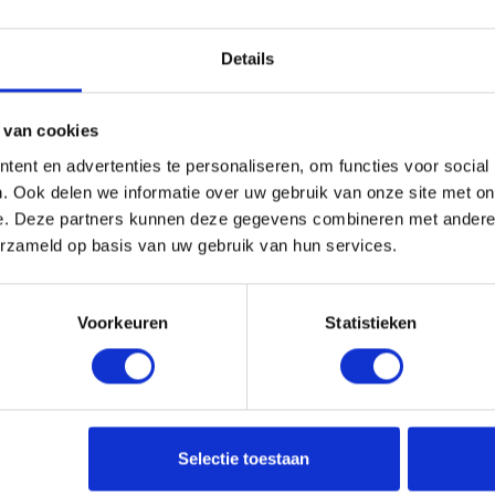
werkdagen
30692029
Gtin: 4549115217218,EGHI375575
er merk: 018380903
Artikelnummer merk: 375575
Details
uk
Prijs per 1 Stuk
 incl. BTW
€ 286,95 incl. BTW
 van cookies
+
-
ent en advertenties te personaliseren, om functies voor social
. Ook delen we informatie over uw gebruik van onze site met on
Stuk
Stuk
e. Deze partners kunnen deze gegevens combineren met andere i
erzameld op basis van uw gebruik van hun services.
u!
Bestel nu!
Voorkeuren
Statistieken
Aa
Selectie toestaan