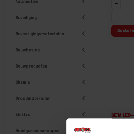
Automotive
-
Beveiliging
Bestel n
Bevestigingsmaterialen
Bouwbeslag
Bouwproducten
Chemie
Draadmaterialen
Elektra
BETA LED
t.b.v. 183
Handgereedschappen
Niet op voorr