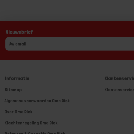
Nieuwsbrief
Informatie
Klantenservi
Sitemap
Klantenservic
Algemene voorwaarden Ome Dick
Over Ome Dick
Klachtenregeling Ome Dick
Retouren & Garantie Ome Dick