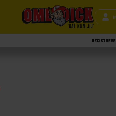
I
REGISTRERE
s