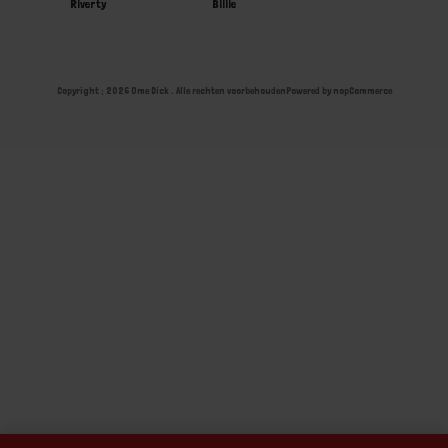
Riverty
Billie
Copyright ; 2026 Ome Dick . Alle rechten voorbehouden
Powered by
nopCommerce