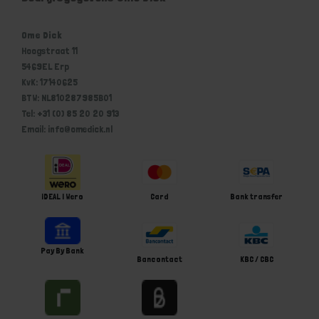
Ome Dick
Hoogstraat 11
5469EL Erp
KvK: 17140625
BTW: NL810287985B01
Tel: +31 (0) 85 20 20 913
Email: info@omedick.nl
iDEAL | Wero
Card
Bank transfer
Pay By Bank
Bancontact
KBC / CBC