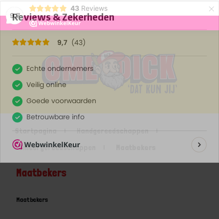
×
43
Reviews
9,7
Startpagina
Handgereedschappen
Smeergereedschappen
Maatbekers
Maatbekers
Maatbekers