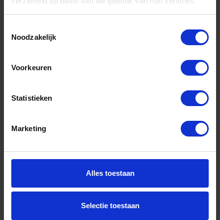
verzameld op basis van uw gebruik van hun services.
Toestemmingsselectie
Noodzakelijk
PRESSOL Maatbeker polyethyleen met deksel
3L
Voorkeuren
Niet op voorraad, levertijd 1 tot meerdere werkdagen
Gtin: 4103810075230,CPPR4270304076
Statistieken
Artikelnummer merk: 4103810075230
Prijs per 1 Stuk
€ 19,65 incl. BTW
Marketing
-
+
Stuk
Alles toestaan
Bestel nu!
Selectie toestaan