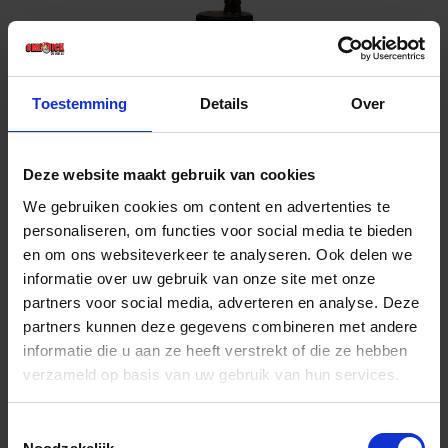
Toestemming
Details
Over
Deze website maakt gebruik van cookies
KELFORT Houtlijm D3 PVAc wit 750g
We gebruiken cookies om content en advertenties te
personaliseren, om functies voor social media te bieden
Voorraad: 2 op voorraad
en om ons websiteverkeer te analyseren. Ook delen we
Gtin: 8714678006937,CPKE1516433
informatie over uw gebruik van onze site met onze
Artikelnummer merk: 1516433
partners voor social media, adverteren en analyse. Deze
Prijs per 1 Stuk
€ 9,44 incl. BTW
partners kunnen deze gegevens combineren met andere
informatie die u aan ze heeft verstrekt of die ze hebben
-
+
verzameld op basis van uw gebruik van hun services.
Toestemmingsselectie