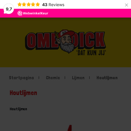
×
43
Reviews
9,7
Startpagina
Chemie
Lijmen
Houtlijmen
Houtlijmen
Houtlijmen