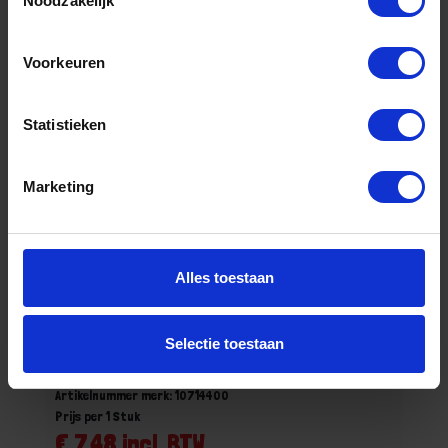
Noodzakelijk
Bestel nu!
Voorkeuren
Statistieken
Marketing
Alles toestaan
ZWALUW Houtlijm Woodfix D3 750ML
Selectie toestaan
Niet op voorraad, levertijd 1 tot meerdere werkdagen
Gtin: 8711595011778
Artikelnummer merk: 10714400
Prijs per 1 Stuk
€ 7,48 incl. BTW