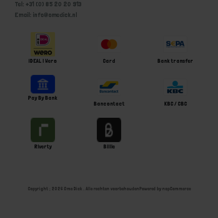
Tel: +31 (0) 85 20 20 913
Email: info@omedick.nl
iDEAL | Wero
Card
Bank transfer
Pay By Bank
Bancontact
KBC / CBC
Riverty
Billie
Copyright ; 2026 Ome Dick . Alle rechten voorbehouden
Powered by
nopCommerce