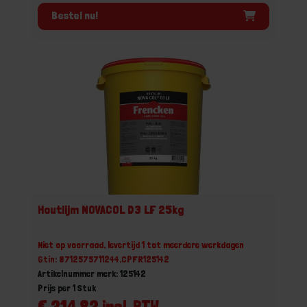
Bestel nu!
Houtlijm NOVACOL D3 LF 25kg
Niet op voorraad, levertijd 1 tot meerdere werkdagen
Gtin: 8712575711244,CPFR125142
Artikelnummer merk: 125142
Prijs per 1 Stuk
€ 214,82 incl. BTW