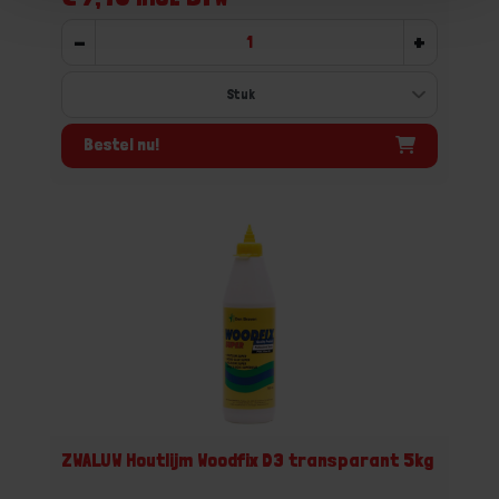
-
+
Bestel nu!
ZWALUW Houtlijm Woodfix D3 transparant 5kg